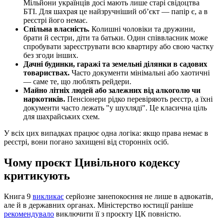
Мільйони українців досі мають лише старі свідоцтва
БТІ. Для шахрая це найзручніший об’єкт — папір є, а в
реєстрі його немає.
Спільна власність.
Колишні чоловіки та дружини,
брати й сестри, діти та батьки. Один співвласник може
спробувати зареєструвати всю квартиру або свою частку
без згоди інших.
Дачні будинки, гаражі та земельні ділянки в садових
товариствах.
Часто документи мінімальні або хаотичні
— саме те, що люблять рейдери.
Майно літніх людей або залежних від алкоголю чи
наркотиків.
Пенсіонери рідко перевіряють реєстр, а їхні
документи часто лежать "у шухляді". Це класична ціль
для шахрайських схем.
У всіх цих випадках працює одна логіка: якщо права немає в
реєстрі, вони погано захищені від сторонніх осіб.
Чому проєкт Цивільного кодексу
критикують
Книга 9
викликає
серйозне занепокоєння не лише в адвокатів,
але й в державних органах. Міністерство юстиції раніше
рекомендувало
виключити її з проєкту ЦК повністю.