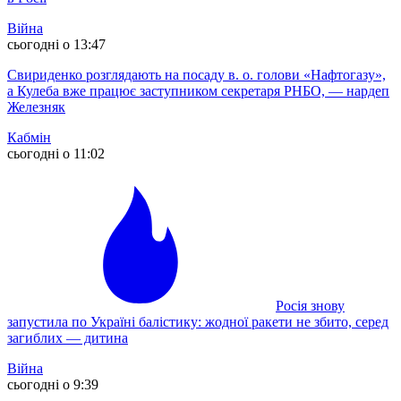
Війна
сьогодні о 13:47
Свириденко розглядають на посаду в. о. голови «Нафтогазу»,
а Кулеба вже працює заступником секретаря РНБО, — нардеп
Железняк
Кабмін
сьогодні о 11:02
Росія знову
запустила по Україні балістику: жодної ракети не збито, серед
загиблих — дитина
Війна
сьогодні о 9:39