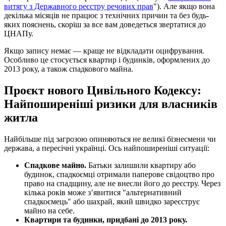
витягу з Державного реєстру речових прав
"). Але якщо вона
декілька місяців не працює з технічних причин та без будь-
яких пояснень, скоріш за все вам доведеться звертатися до
ЦНАПу.
Якщо запису немає — краще не відкладати оцифрування.
Особливо це стосується квартир і будинків, оформлених до
2013 року, а також спадкового майна.
Проєкт нового Цивільного Кодексу:
Найпоширеніші ризики для власників
житла
Найбільше під загрозою опиняються не великі бізнесмени чи
держава, а пересічні українці. Ось найпоширеніші ситуації:
Спадкове майно.
Батьки залишили квартиру або
будинок, спадкоємці отримали паперове свідоцтво про
право на спадщину, але не внесли його до реєстру. Через
кілька років може з’явитися "альтернативний
спадкоємець" або шахрай, який швидко зареєструє
майно на себе.
Квартири та будинки, придбані до 2013 року.