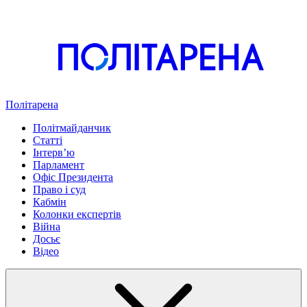
Політарена
Політмайданчик
Статті
Інтервʼю
Парламент
Офіс Президента
Право і суд
Кабмін
Колонки експертів
Війна
Досьє
Відео