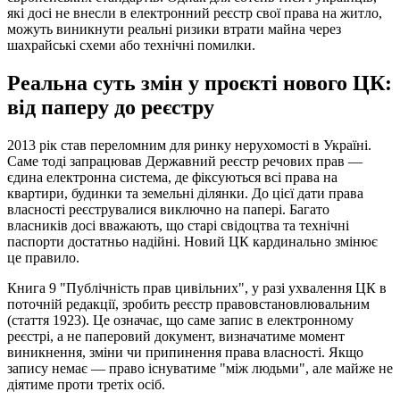
які досі не внесли в електронний реєстр свої права на житло,
можуть виникнути реальні ризики втрати майна через
шахрайські схеми або технічні помилки.
Реальна суть змін у проєкті нового ЦК:
від паперу до реєстру
2013 рік став переломним для ринку нерухомості в Україні.
Саме тоді запрацював Державний реєстр речових прав —
єдина електронна система, де фіксуються всі права на
квартири, будинки та земельні ділянки. До цієї дати права
власності реєструвалися виключно на папері. Багато
власників досі вважають, що старі свідоцтва та технічні
паспорти достатньо надійні. Новий ЦК кардинально змінює
це правило.
Книга 9 "Публічність прав цивільних", у разі ухвалення ЦК в
поточній редакції, зробить реєстр правовстановлювальним
(стаття 1923). Це означає, що саме запис в електронному
реєстрі, а не паперовий документ, визначатиме момент
виникнення, зміни чи припинення права власності. Якщо
запису немає — право існуватиме "між людьми", але майже не
діятиме проти третіх осіб.