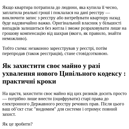
Якщо квартира потрапила до людини, яка купила її чесно,
заплатила реальні гроші і поклалася на дані реєстру —
виключити запис з реєстру або витребувати квартиру назад
буде надзвичайно важко. Оригінальний власник у більшості
випадків залишиться без житла і зможе розраховувати лише на
грошову компенсацію від шахрая (якого, як правило, знайти
неможливо).
Тобто схема: незаконно зареєстрував у реєстрі, потім
перепродав (також реєстрація), стане стовідсотковою.
Як захистити своє майно у разі
ухвалення нового Цивільного кодексу :
практичні кроки
На щастя, захистити своє майно від цих ризиків досить просто
— потрібно лише внести (оцифрувати) старі права до
електронного Державного реєстру речових прав. Після цього
ваш об’єкт стає "видимим" для системи і отримує повний
захист.
Як це зробити?