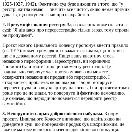
1925-1927, 1942). Фактично суд буде виходити з того, що "у
реєстрі житла немає — значить все чисто", якщо немає прямих
доказів, що покупець знав про шахрайство.
2. Презумпція знання реєстру.
Зараз власник може сказати в
суді: "Я дізнався про перереєстрацію тільки зараз, тому строки
не пропущені".
Проєкт нового Цивільного Кодексу пропонує ввести правило
(ст. 1917): кожен громадянин вважається таким, що знає все,
що є в державному реєстрі. Якщо вашу квартиру хтось
незаконно переоформив і зареєстрував, ви юридично
"повинні були знати" про це з моменту реєстрації. Це
радикально скорочує час, протягом якого ви можете
оскаржити незаконний продаж або перереєстрацію. І
створюється проблема: якщо шахраї і "чорні нотаріуси"
перереєстрували вашу квартиру на когось, і ви протягом трьох
років про це не знали, то повернути її фактично неможливо.
Це означає, що періодично доведеться перевіряти реєстр
самостійно.
3. Непорушність прав добросовісного набувача.
З норм
проєкту Цивільного Кодексу випливає, що навіть якщо ви
доведете в суді, що попередній продаж був шахрайським, це
вже не матиме великого значення для кінцевого покупця.