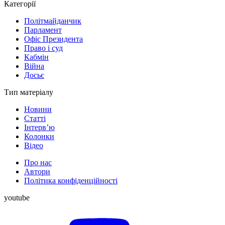
Категорії
Політмайданчик
Парламент
Офіс Президента
Право і суд
Кабмін
Війна
Досьє
Тип матеріалу
Новини
Статті
Інтерв’ю
Колонки
Відео
Про нас
Автори
Політика конфіденційності
youtube