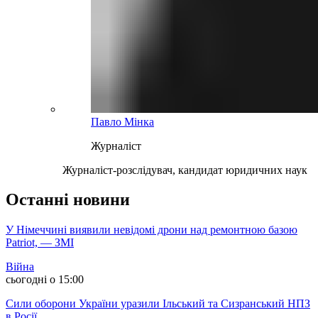
Павло Мінка
Журналіст
Журналіст-розслідувач, кандидат юридичних наук
Останні новини
У Німеччині виявили невідомі дрони над ремонтною базою
Patriot, — ЗМІ
Війна
сьогодні о 15:00
Сили оборони України уразили Ільський та Сизранський НПЗ
в Росії