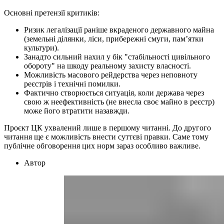
Основні претензії критиків:
Ризик легалізації раніше вкраденого державного майна
(земельні ділянки, ліси, прибережні смуги, пам’ятки
культури).
Занадто сильний нахил у бік "стабільності цивільного
обороту" на шкоду реальному захисту власності.
Можливість масового рейдерства через неповноту
реєстрів і технічні помилки.
Фактично створюється ситуація, коли держава через
свою ж неефективність (не внесла своє майно в реєстр)
може його втратити назавжди.
Проєкт ЦК ухвалений лише в першому читанні. До другого
читання ще є можливість внести суттєві правки. Саме тому
публічне обговорення цих норм зараз особливо важливе.
Автор