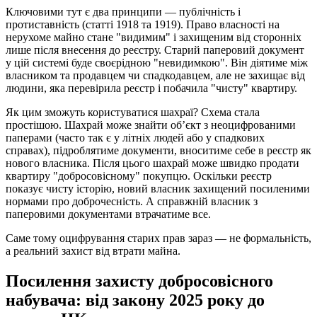
Ключовими тут є два принципи — публічність і
протиставність (статті 1918 та 1919). Право власності на
нерухоме майно стане "видимим" і захищеним від сторонніх
лише після внесення до реєстру. Старий паперовий документ
у цій системі буде своєрідною "невидимкою". Він діятиме між
власником та продавцем чи спадкодавцем, але не захищає від
людини, яка перевірила реєстр і побачила "чисту" квартиру.
Як цим зможуть користуватися шахраї? Схема стала
простішою. Шахрай може знайти об’єкт з неоцифрованими
паперами (часто так є у літніх людей або у спадкових
справах), підроблятиме документи, вноситиме себе в реєстр як
нового власника. Після цього шахрай може швидко продати
квартиру "добросовісному" покупцю. Оскільки реєстр
показує чисту історію, новий власник захищений посиленими
нормами про доброчесність. А справжній власник з
паперовими документами втрачатиме все.
Саме тому оцифрування старих прав зараз — не формальність,
а реальний захист від втрати майна.
Посилення захисту добросовісного
набувача: від закону 2025 року до