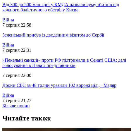
Від 300 до 500 млн грн: у КМДА назвали суму збитків від
кожного балістичного обстрілу Києва
Війна
7 серпня 22:58
Зеленський прибув із дводенним візитом до Сербії
Війна
7 серпня 22:31
«Пекельні санкції» проти РФ підтримали в Сенаті США: далі
голосування в Палаті представників
7 серпня 22:00
Дрони СБС за 48 годин уразили 102 ворожі цілі, - Мадяр
Війна
7 серпня 21:27
Більше новин
Читайте також