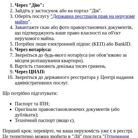
Через "Дію":
Зайдіть у застосунок або на портал "Дія".
Оберіть послугу
"Державна реєстрація прав на нерухоме
майно
".
Завантажте скан або фото правоустановчих документів,
що підтверджують ваше право власності на об'єкт
нерухомого майна.
Потрібен лише електронний підпис (КЕП) або BankID.
Через нотаріуса:
Зверніться до будь-якого нотаріуса (не обов’язково за
місцем розташування квартири).
Вартість становить декілька тисяч гривень.
Через ЦНАП:
Зверніться до державного реєстратора у Центрі надання
адміністративних послуг.
Що потрібно підготувати:
Паспорт та ІПН;
Оригінали правовстановлюючих документів (або
дублікати);
Технічний паспорт (якщо є).
Перший крок: перевірте, чи ваша нерухомість уже є в реєстрі.
Це теоретично можна зробити в "Дії" (послуга
"Отримання