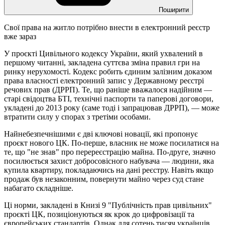
Поширити
Свої права на житло потрібно внести в електронний реєстр
вже зараз
У проєкті Цивільного кодексу України, який ухвалений в
першому читанні, закладена суттєва зміна правил гри на
ринку нерухомості. Кодекс робить єдиним залізним доказом
права власності електронний запис у Державному реєстрі
речових прав (ДРРП). Те, що раніше вважалося надійним —
старі свідоцтва БТІ, технічні паспорти та паперові договори,
укладені до 2013 року (саме тоді і запрацював ДРРП), — може
втратити силу у спорах з третіми особами.
Найнебезпечнішими є дві ключові новації, які пропонує
проєкт нового ЦК. По-перше, власник не може посилатися на
те, що "не знав" про перереєстрацію майна. По-друге, значно
посилюється захист добросовісного набувача — людини, яка
купила квартиру, покладаючись на дані реєстру. Навіть якщо
продаж був незаконним, повернути майно через суд стане
набагато складніше.
Ці норми, закладені в Книзі 9 "Публічність прав цивільних"
проєкті ЦК, позиціонуються як крок до цифровізації та
європейських стандартів. Однак для сотень тисяч українців,