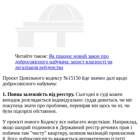
Читайте також:
Як працює новий закон про
добросовісного набувача: захист власності чи
легалізація рейдерства
Проєкт Цивільного кодексу №15150 йде значно далі щодо
добросовісного набувача:
1. Повна залежність від реєстру.
Сьогодні в суді кожен
випадок розглядається індивідуально: суддя дивиться, чи міг
покупець знати про проблеми, перевіряв він щось чи ні, чи
були підозрілі обставини.
У проєкті нового Кодексу все набагато жорсткіше. Наприклад,
якщо шахрай подивився в Державний реєстр речових прав і
побачив там "чисту" квартиру, шляхом махінацій привласнив
її, його добросовісність вважається автоматичною (статті