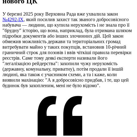
нового ЦК
У березні 2025 року Верховна Рада вже ухвалила закон
№4292-IX
, який посилив захист так званого добросовісного
набувача — людини, що купила нерухомість і не знала про її
"брудну" історію, що вона, наприклад, була отримана шляхом
підробки документів або інших злочинних дій. Цей закон
обмежив можливість держави та територіальних громад
витребувати майно у таких покупців, встановив 10-річний
граничний строк для позовів і ввів чіткіші правила перевірки
реєстрів. Саме тому деякі експерти називали його
"легалізацією рейдерства": захопили чужу нерухомість
(державну, комунальну, приватну), потім продали її іншій
людині, яка також є учасником схеми, а та і каже, коли
виявили махінацію: "А я добросовісно придбав, і те, що цей
будинок був захопленим, мені не було відомо".