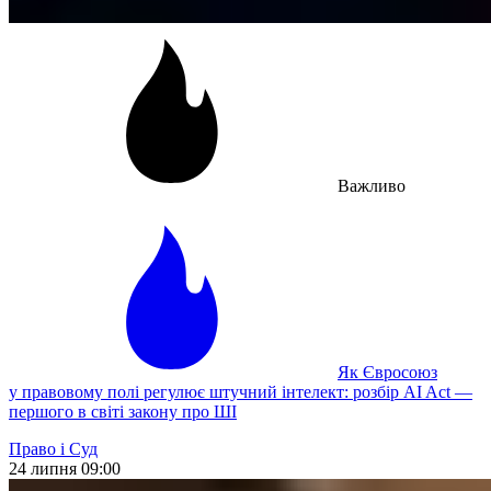
Важливо
Як Євросоюз
у правовому полі регулює штучний інтелект: розбір AI Act —
першого в світі закону про ШІ
Право і Суд
24 липня 09:00