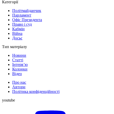
Категорії
Політмайданчик
Парламент
Офіс Президента
Право і суд
Кабмін
Війна
Досьє
Тип матеріалу
Новини
Статті
Інтерв’ю
Колонки
Відео
Про нас
Автори
Політика конфіденційності
youtube