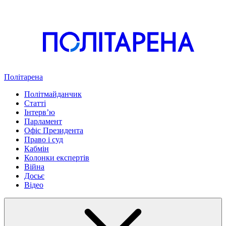
Політарена
Політмайданчик
Статті
Інтервʼю
Парламент
Офіс Президента
Право і суд
Кабмін
Колонки експертів
Війна
Досьє
Відео