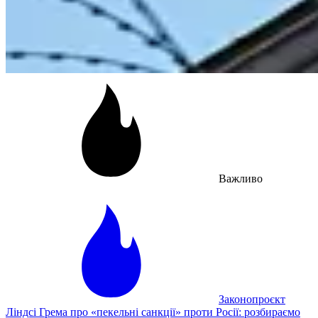
Важливо
Законопроєкт
Ліндсі Грема про «пекельні санкції» проти Росії: розбираємо