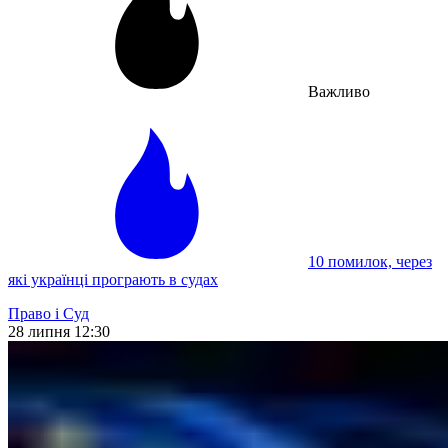
Важливо
10 помилок, через
які українці програють в судах
Право і Суд
28 липня 12:30