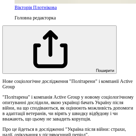
Вікторія Плотнікова
Головна редакторка
Поширити
Нове соціологічне дослідження "Політарени" і компанії Active
Group
"Політарена" і компанія Active Group у новому соціологічному
опитуванні дослідили, якою українці бачать Україну після
війни, на що сподіваються, як оцінюють можливість допомоги
в адаптації ветеранів, чи вірять у швидку відбудову і чи
вважають, що цьому не завадить корупція.
Про це йдеться в дослідженні "Україна після війни: страхи,
надії, очікування у післявоєнний період".