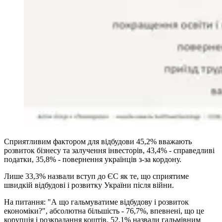
Сприятливим фактором для відбудови 45,2% вважають
розвиток бізнесу та залучення інвесторів, 43,4% - справедливі
податки, 35,8% - повернення українців з-за кордону.
Лише 33,3% назвали вступ до ЄС як те, що сприятиме
швидкій відбудові і розвитку України після війни.
На питання: "А що гальмуватиме відбудову і розвиток
економіки?", абсолютна більшість - 76,7%, впевнені, що це
корупція і розкрадання коштів. 52,1% назвали гальмівним