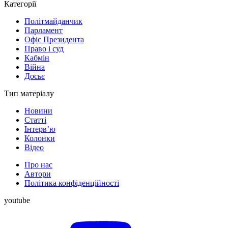
Категорії
Політмайданчик
Парламент
Офіс Президента
Право і суд
Кабмін
Війна
Досьє
Тип матеріалу
Новини
Статті
Інтерв’ю
Колонки
Відео
Про нас
Автори
Політика конфіденційності
youtube