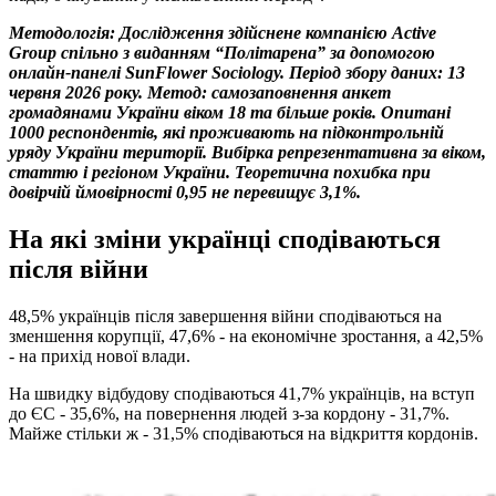
Методологія: Дослідження здійснене компанією Active
Group спільно з виданням “Політарена” за допомогою
онлайн-панелі SunFlower Sociology. Період збору даних: 13
червня 2026 року. Метод: самозаповнення анкет
громадянами України віком 18 та більше років. Опитані
1000 респондентів, які проживають на підконтрольній
уряду
України території
. Вибірка репрезентативна за віком,
статтю і регіоном України. Теоретична похибка при
довірчій ймовірності 0,95 не перевищує 3,1%.
На які зміни українці сподіваються
після війни
48,5% українців після завершення війни сподіваються на
зменшення корупції, 47,6% - на економічне зростання, а 42,5%
- на прихід нової влади.
На швидку відбудову сподіваються 41,7% українців, на вступ
до ЄС - 35,6%, на повернення людей з-за кордону - 31,7%.
Майже стільки ж - 31,5% сподіваються на відкриття кордонів.