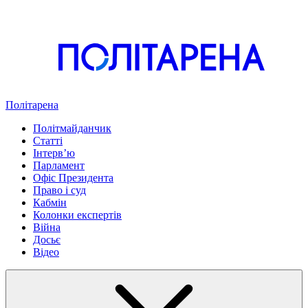
Політарена
Політмайданчик
Статті
Інтервʼю
Парламент
Офіс Президента
Право і суд
Кабмін
Колонки експертів
Війна
Досьє
Відео