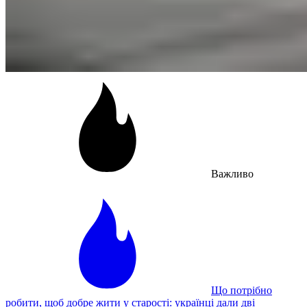
Важливо
Що потрібно
робити, щоб добре жити у старості: українці дали дві