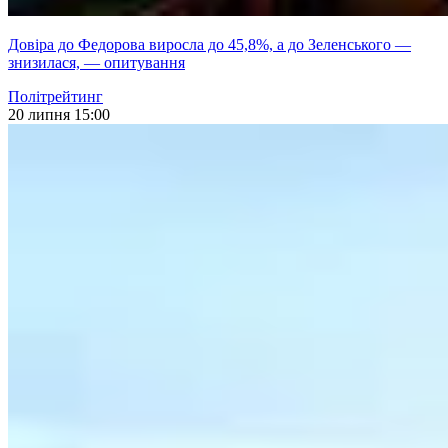
Довіра до Федорова виросла до 45,8%, а до Зеленського —
знизилася, — опитування
Політрейтинг
20 липня 15:00