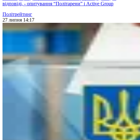
відповіді, - опитування “Політарени” і Active Group
Політрейтинг
27 липня 14:17