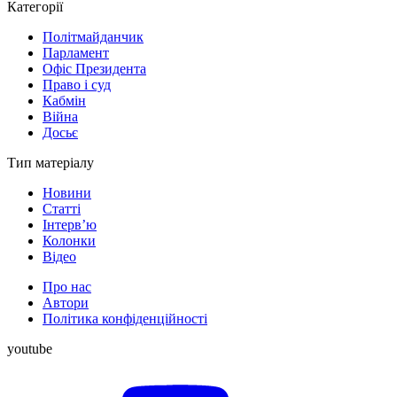
Категорії
Політмайданчик
Парламент
Офіс Президента
Право і суд
Кабмін
Війна
Досьє
Тип матеріалу
Новини
Статті
Інтерв’ю
Колонки
Відео
Про нас
Автори
Політика конфіденційності
youtube