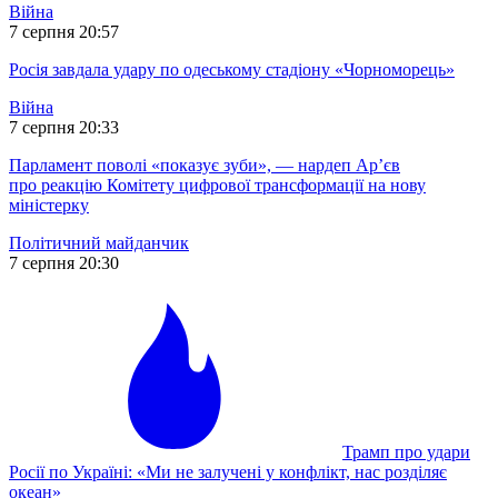
Війна
7 серпня 20:57
Росія завдала удару по одеському стадіону «Чорноморець»
Війна
7 серпня 20:33
Парламент поволі «показує зуби», — нардеп Ар’єв
про реакцію Комітету цифрової трансформації на нову
міністерку
Політичний майданчик
7 серпня 20:30
Трамп про удари
Росії по Україні: «Ми не залучені у конфлікт, нас розділяє
океан»