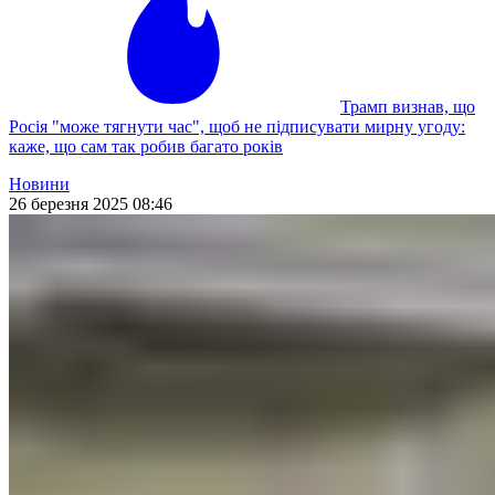
Трамп визнав, що
Росія "може тягнути час", щоб не підписувати мирну угоду:
каже, що сам так робив багато років
Новини
26 березня 2025 08:46