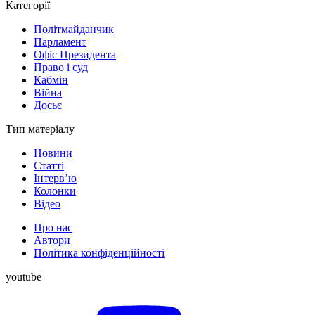
Категорії
Політмайданчик
Парламент
Офіс Президента
Право і суд
Кабмін
Війна
Досьє
Тип матеріалу
Новини
Статті
Інтерв’ю
Колонки
Відео
Про нас
Автори
Політика конфіденційності
youtube