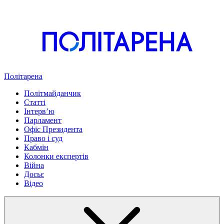
Політарена
Політмайданчик
Статті
Інтервʼю
Парламент
Офіс Президента
Право і суд
Кабмін
Колонки експертів
Війна
Досьє
Відео