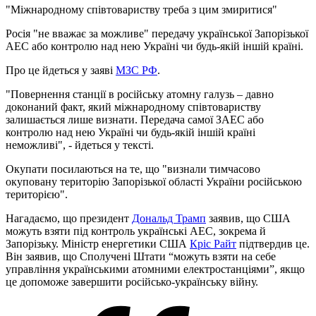
"Міжнародному співтовариству треба з цим змиритися"
Росія "не вважає за можливе" передачу української Запорізької
АЕС або контролю над нею Україні чи будь-якій іншій країні.
Про це йдеться у заяві
МЗС РФ
.
"Повернення станції в російську атомну галузь – давно
доконаний факт, який міжнародному співтовариству
залишається лише визнати. Передача самої ЗАЕС або
контролю над нею Україні чи будь-якій іншій країні
неможливі", - йдеться у тексті.
Окупати посилаються на те, що "визнали тимчасово
окуповану територію Запорізької області України російською
територією".
Нагадаємо, що президент
Дональд Трамп
заявив, що США
можуть взяти під контроль українські АЕС, зокрема й
Запорізьку. Міністр енергетики США
Кріс Райт
підтвердив це.
Він заявив, що Сполучені Штати “можуть взяти на себе
управління українськими атомними електростанціями”, якщо
це допоможе завершити російсько-українську війну.