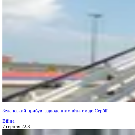
Зеленський прибув із дводенним візитом до Сербії
Війна
7 серпня 22:31