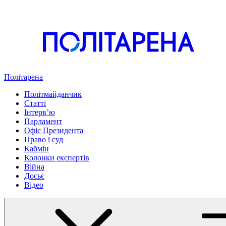
Політарена
Політмайданчик
Статті
Інтервʼю
Парламент
Офіс Президента
Право і суд
Кабмін
Колонки експертів
Війна
Досьє
Відео