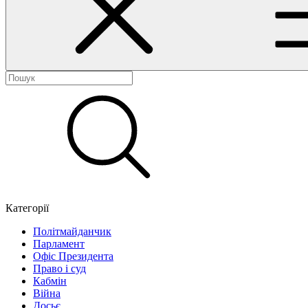
Категорії
Політмайданчик
Парламент
Офіс Президента
Право і суд
Кабмін
Війна
Досьє