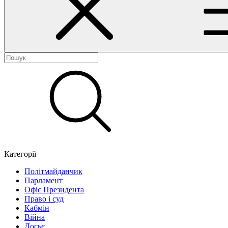
Категорії
Політмайданчик
Парламент
Офіс Президента
Право і суд
Кабмін
Війна
Досьє