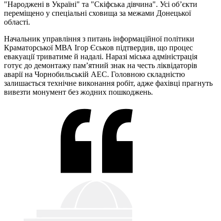
"Народжені в Україні" та "Скіфська дівчина". Усі об’єкти
переміщено у спеціальні сховища за межами Донецької
області.
Начальник управління з питань інформаційної політики
Краматорської МВА Ігор Єськов підтвердив, що процес
евакуації триватиме й надалі. Наразі міська адміністрація
готує до демонтажу пам’ятний знак на честь ліквідаторів
аварії на Чорнобильській АЕС. Головною складністю
залишається технічне виконання робіт, адже фахівці прагнуть
вивезти монумент без жодних пошкоджень.