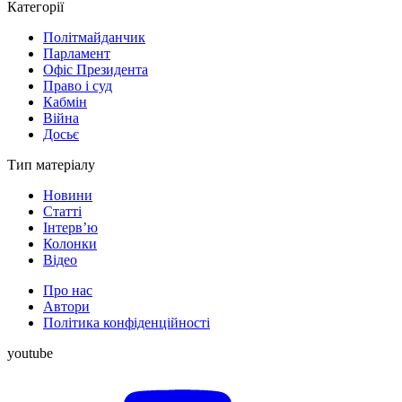
Категорії
Політмайданчик
Парламент
Офіс Президента
Право і суд
Кабмін
Війна
Досьє
Тип матеріалу
Новини
Статті
Інтерв’ю
Колонки
Відео
Про нас
Автори
Політика конфіденційності
youtube