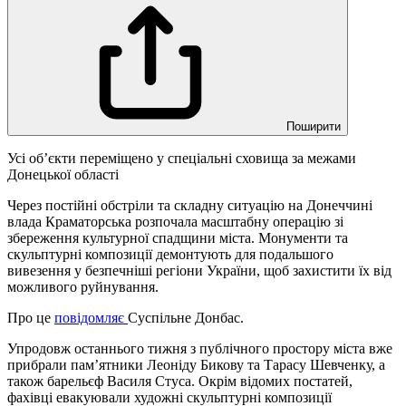
Поширити
Усі об’єкти переміщено у спеціальні сховища за межами
Донецької області
Через постійні обстріли та складну ситуацію на Донеччині
влада Краматорська розпочала масштабну операцію зі
збереження культурної спадщини міста. Монументи та
скульптурні композиції демонтують для подальшого
вивезення у безпечніші регіони України, щоб захистити їх від
можливого руйнування.
Про це
повідомляє
Суспільне Донбас.
Упродовж останнього тижня з публічного простору міста вже
прибрали пам’ятники Леоніду Бикову та Тарасу Шевченку, а
також барельєф Василя Стуса. Окрім відомих постатей,
фахівці евакуювали художні скульптурні композиції