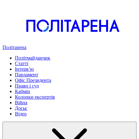
Політарена
Політмайданчик
Статті
Інтервʼю
Парламент
Офіс Президента
Право і суд
Кабмін
Колонки експертів
Війна
Досьє
Відео