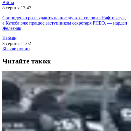
Війна
8 серпня 13:47
Свириденко розглядають на посаду в. о. голови «Нафтогазу»,
а Кулеба вже працює заступником секретаря РНБО, — нардеп
Железняк
Кабмін
8 серпня 11:02
Більше новин
Читайте також