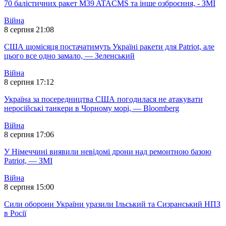
70 балістичних ракет M39 ATACMS та інше озброєння, - ЗМІ
Війна
8 серпня 21:08
США щомісяця постачатимуть Україні ракети для Patriot, але
цього все одно замало, — Зеленський
Війна
8 серпня 17:12
Україна за посередництва США погодилася не атакувати
неросійські танкери в Чорному морі, — Bloomberg
Війна
8 серпня 17:06
У Німеччині виявили невідомі дрони над ремонтною базою
Patriot, — ЗМІ
Війна
8 серпня 15:00
Сили оборони України уразили Ільський та Сизранський НПЗ
в Росії