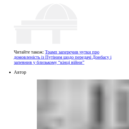
Читайте також:
Трамп заперечив чутки про
домовленість із Путіним щодо передачі Донбасу і
запевнив у близькому “кінці війни”
Автор