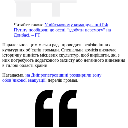
Читайте також:
У військовому командуванні РФ
Путіну пообіцяли до осені “здобути перемогу” на
Донбасі, – FT
Паралельно з цим міська рада проводить ревізію інших
культурних об’єктів громади. Спеціальна комісія визначає
історичну цінність місцевих скульптур, щоб вирішити, які з
них потребують додаткового захисту або негайного вивезення
в тилові області країни.
Нагадаємо,
на Дніпропетровщині розширили зону
обов’язкової евакуації:
перелік громад.