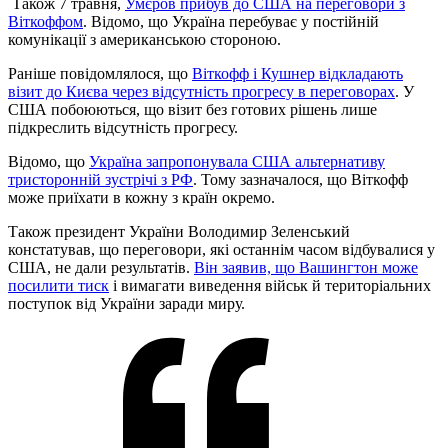
Також 7 травня,
Умєров прибув до США на переговори з
Віткоффом
. Відомо, що Україна перебуває у постійній
комунікації з американською стороною.
Раніше повідомлялося, що
Віткофф і Кушнер відкладають
візит до Києва через відсутність прогресу в переговорах
. У
США побоюються, що візит без готових рішень лише
підкреслить відсутність прогресу.
Відомо, що
Україна запропонувала США альтернативу
тристоронній зустрічі з РФ
. Тому зазначалося, що Віткофф
може приїхати в кожну з країн окремо.
Також президент України Володимир Зеленський
констатував, що переговори, які останнім часом відбувалися у
США, не дали результатів.
Він заявив, що Вашингтон може
посилити тиск
і вимагати виведення військ й територіальних
поступок від України заради миру.