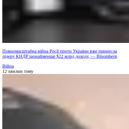
Повномасштабна війна Росії проти України вже принесла
лідеру КНДР щонайменше $22 млрд доходу, — Bloomberg
Війна
12 хвилин тому