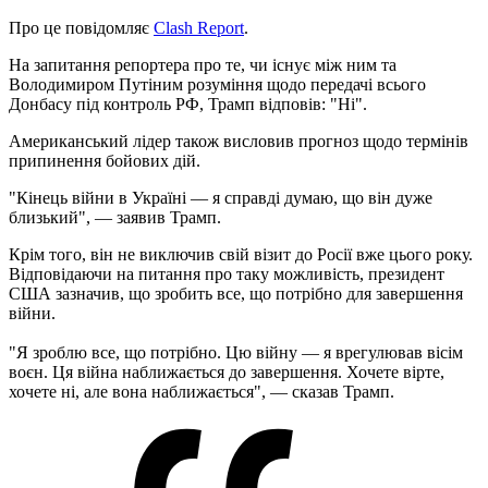
Про це повідомляє
Clash Report
.
На запитання репортера про те, чи існує між ним та
Володимиром Путіним розуміння щодо передачі всього
Донбасу під контроль РФ, Трамп відповів: "Ні".
Американський лідер також висловив прогноз щодо термінів
припинення бойових дій.
"Кінець війни в Україні — я справді думаю, що він дуже
близький", — заявив Трамп.
Крім того, він не виключив свій візит до Росії вже цього року.
Відповідаючи на питання про таку можливість, президент
США зазначив, що зробить все, що потрібно для завершення
війни.
"Я зроблю все, що потрібно. Цю війну — я врегулював вісім
воєн. Ця війна наближається до завершення. Хочете вірте,
хочете ні, але вона наближається", — сказав Трамп.