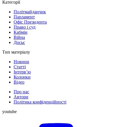
Категорії
Політмайданчик
Парламент
Офіс Президента
Право і суд
Кабмін
Війна
Досьє
Тип матеріалу
Новини
Статті
Інтерв’ю
Колонки
Відео
Про нас
Автори
Політика конфіденційності
youtube