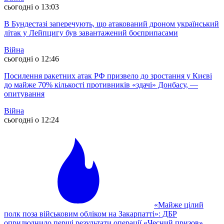
сьогодні о 13:03
В Бундестазі заперечують, що атакований дроном український
літак у Лейпцигу був завантажений боєприпасами
Війна
сьогодні о 12:46
Посилення ракетних атак РФ призвело до зростання у Києві
до майже 70% кількості противників «здачі» Донбасу, —
опитування
Війна
сьогодні о 12:24
«Майже цілий
полк поза військовим обліком на Закарпатті»: ДБР
оприлюднило перші результати операції «Чесний призов»