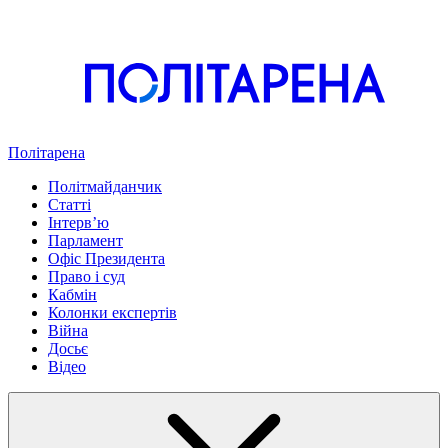
Політарена
Політмайданчик
Статті
Інтервʼю
Парламент
Офіс Президента
Право і суд
Кабмін
Колонки експертів
Війна
Досьє
Відео