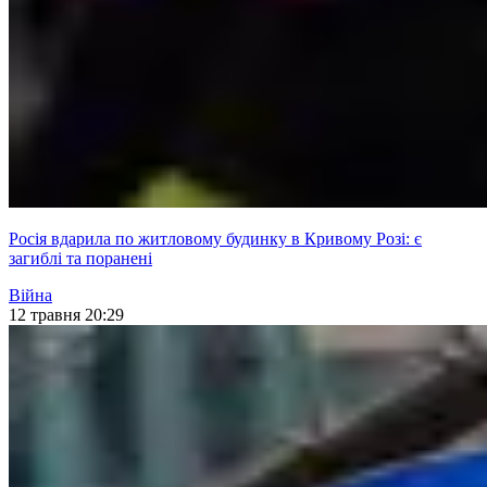
Росія вдарила по житловому будинку в Кривому Розі: є
загиблі та поранені
Війна
12 травня 20:29