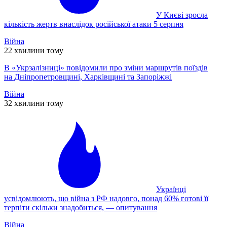
У Києві зросла
кількість жертв внаслідок російської атаки 5 серпня
Війна
22 хвилини тому
В «Укрзалізниці» повідомили про зміни маршрутів поїздів
на Дніпропетровщині, Харківщині та Запоріжжі
Війна
32 хвилини тому
Українці
усвідомлюють, що війна з РФ надовго, понад 60% готові її
терпіти скільки знадобиться, — опитування
Війна