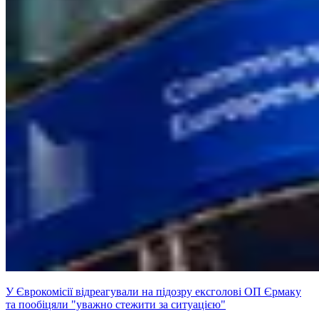
У Єврокомісії відреагували на підозру ексголові ОП Єрмаку
та пообіцяли "уважно стежити за ситуацією"