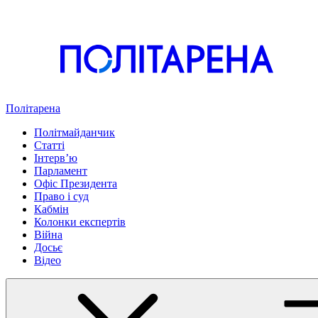
Політарена
Політмайданчик
Статті
Інтервʼю
Парламент
Офіс Президента
Право і суд
Кабмін
Колонки експертів
Війна
Досьє
Відео