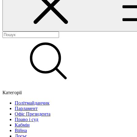
Категорії
Політмайданчик
Парламент
Офіс Президента
Право і суд
Кабмін
Війна
Досьє