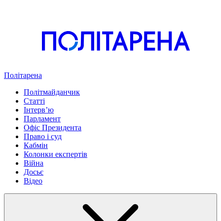
Політарена
Політмайданчик
Статті
Інтервʼю
Парламент
Офіс Президента
Право і суд
Кабмін
Колонки експертів
Війна
Досьє
Відео