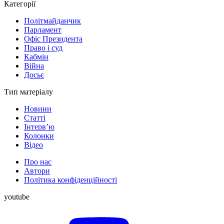
Категорії
Політмайданчик
Парламент
Офіс Президента
Право і суд
Кабмін
Війна
Досьє
Тип матеріалу
Новини
Статті
Інтерв’ю
Колонки
Відео
Про нас
Автори
Політика конфіденційності
youtube