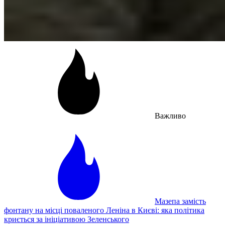
Важливо
Мазепа замість
фонтану на місці поваленого Леніна в Києві: яка політика
криється за ініціативою Зеленського