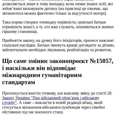
дозволяється лише в тому випадку, коли немає інших осіб, які
зобов’язані виховувати дитину (на практиці це означає, що
звільнитися можна фактично тільки за відсутності матері).
Така норма створює очевидну нерівність: цивільні батьки
отримують захист, а ті, хто вже служить, опиняються в значно
гіршому становищі.
Прийняття закону, на думку його ініціаторів, принесе важливі
соціальні наслідки. Батьки зможуть краще доглядати за дітьми,
забезпечувати необхідне лікування, реабілітацію та розвиток.
Що саме змінює законопроєкт №15057,
і наскільки він відповідає
міжнародним гуманітарним
стандартам
Пропонується внести точкову, але важливу зміну до статті 26
Закону України "Про військовий обов’язок і військову
службу"
. А саме – викласти в новій редакції абзац, який
стосується звільнення військовослужбовців через сімейні
обставини під час воєнного стану.