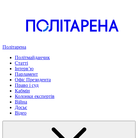
Політарена
Політмайданчик
Статті
Інтервʼю
Парламент
Офіс Президента
Право і суд
Кабмін
Колонки експертів
Війна
Досьє
Відео