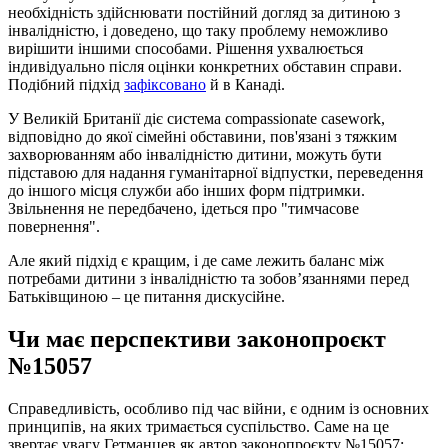
необхідність здійснювати постійний догляд за дитиною з
інвалідністю, і доведено, що таку проблему неможливо
вирішити іншими способами. Рішення ухвалюється
індивідуально після оцінки конкретних обставин справи.
Подібний підхід
зафіксовано
й в Канаді.
У Великій Британії діє система compassionate casework,
відповідно до якої сімейні обставини, пов'язані з тяжким
захворюванням або інвалідністю дитини, можуть бути
підставою для надання гуманітарної відпустки, переведення
до іншого місця служби або інших форм підтримки.
Звільнення не передбачено, ідеться про "тимчасове
повернення".
Але який підхід є кращим, і де саме лежить баланс між
потребами дитини з інвалідністю та зобов’язаннями перед
Батьківщиною – це питання дискусійне.
Чи має перспективи законопроєкт
№15057
Справедливість, особливо під час війни, є одним із основних
принципів, на яких тримається суспільство. Саме на це
звертає увагу Гетманцев як автор законопроєкту №15057: