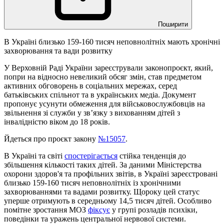
Поширити
В Україні близько 159-160 тисяч неповнолітніх мають хронічні
захворювання та вади розвитку
У Верховній Раді України зареєстрували законопроєкт, який,
попри на відносно невеликий обсяг змін, став предметом
активних обговорень в соціальних мережах, серед
батьківських спільнот та в українських медіа. Документ
пропонує усунути обмеження для військовослужбовців на
звільнення зі служби у зв’язку з вихованням дітей з
інвалідністю віком до 18 років.
Йдеться про проєкт закону
№15057
.
В Україні та світі
спостерігається
стійка тенденція до
збільшення кількості таких дітей. За даними Міністерства
охорони здоров'я та профільних звітів, в Україні зареєстровані
близько 159-160 тисяч неповнолітніх із хронічними
захворюваннями та вадами розвитку. Щороку цей статус
уперше отримують в середньому 14,5 тисяч дітей. Особливо
помітне зростання МОЗ
фіксує
у групі розладів психіки,
поведінки та уражень центральної нервової системи.