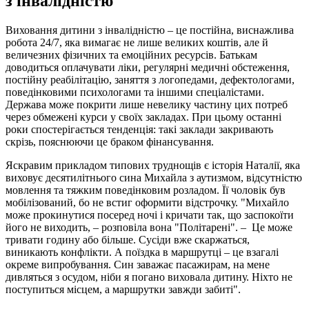
з інвалідністю
Виховання дитини з інвалідністю – це постійна, виснажлива
робота 24/7, яка вимагає не лише великих коштів, але й
величезних фізичних та емоційних ресурсів. Батькам
доводиться оплачувати ліки, регулярні медичні обстеження,
постійну реабілітацію, заняття з логопедами, дефектологами,
поведінковими психологами та іншими спеціалістами.
Держава може покрити лише невелику частину цих потреб
через обмежені курси у своїх закладах. При цьому останні
роки спостерігається тенденція: такі заклади закривають
скрізь, пояснюючи це браком фінансування.
Яскравим прикладом типових труднощів є історія Наталії, яка
виховує десятилітнього сина Михайла з аутизмом, відсутністю
мовлення та тяжким поведінковим розладом. Її чоловік був
мобілізований, бо не встиг оформити відстрочку. "Михайло
може прокинутися посеред ночі і кричати так, що заспокоїти
його не виходить, – розповіла вона "Політарені". – Це може
тривати годину або більше. Сусіди вже скаржаться,
виникають конфлікти. А поїздка в маршрутці – це взагалі
окреме випробування. Син заважає пасажирам, на мене
дивляться з осудом, ніби я погано виховала дитину. Ніхто не
поступиться місцем, а маршрутки завжди забиті".