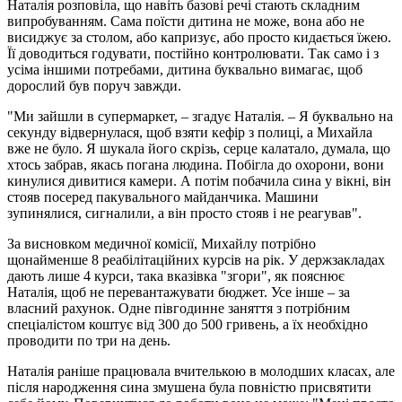
Наталія розповіла, що навіть базові речі стають складним
випробуванням. Сама поїсти дитина не може, вона або не
висиджує за столом, або капризує, або просто кидається їжею.
Її доводиться годувати, постійно контролювати. Так само і з
усіма іншими потребами, дитина буквально вимагає, щоб
дорослий був поруч завжди.
"Ми зайшли в супермаркет, – згадує Наталія. – Я буквально на
секунду відвернулася, щоб взяти кефір з полиці, а Михайла
вже не було. Я шукала його скрізь, серце калатало, думала, що
хтось забрав, якась погана людина. Побігла до охорони, вони
кинулися дивитися камери. А потім побачила сина у вікні, він
стояв посеред пакувального майданчика. Машини
зупинялися, сигналили, а він просто стояв і не реагував".
За висновком медичної комісії, Михайлу потрібно
щонайменше 8 реабілітаційних курсів на рік. У держзакладах
дають лише 4 курси, така вказівка "згори", як пояснює
Наталія, щоб не перевантажувати бюджет. Усе інше – за
власний рахунок. Одне півгодинне заняття з потрібним
спеціалістом коштує від 300 до 500 гривень, а їх необхідно
проводити по три на день.
Наталія раніше працювала вчителькою в молодших класах, але
після народження сина змушена була повністю присвятити