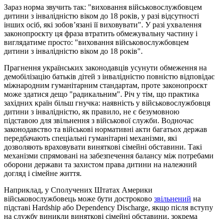
Зараз норма звучить так: "виховання військовослужбовцем
дитини з інвалідністю віком до 18 років, у разі відсутності
інших осіб, які зобов’язані її виховувати". У разі ухвалення
законопроєкту ця фраза втратить обмежувальну частину і
виглядатиме просто: "виховання військовослужбовцем
дитини з інвалідністю віком до 18 років".
Прагнення українських законодавців усунути обмеження на
демобілізацію батьків дітей з інвалідністю повністю відповідає
міжнародним гуманітарним стандартам, проте законопроєкт
може здатися дещо "радикальним". Річ у тім, що практика
західних країн більш гнучка: наявність у військовослужбовця
дитини з інвалідністю, як правило, не є безумовною
підставою для звільнення з військової служби. Водночас
законодавство та військові нормативні акти багатьох держав
передбачають спеціальні гуманітарні механізми, які
дозволяють враховувати виняткові сімейні обставини. Такі
механізми спрямовані на забезпечення балансу між потребами
оборони держави та захистом права дитини на належний
догляд і сімейне життя.
Наприклад, у Сполучених Штатах Америки
військовослужбовець може бути достроково
звільнений
на
підставі Hardship або Dependency Discharge, якщо після вступу
на службу виникли виняткові сімейні обставини, зокрема