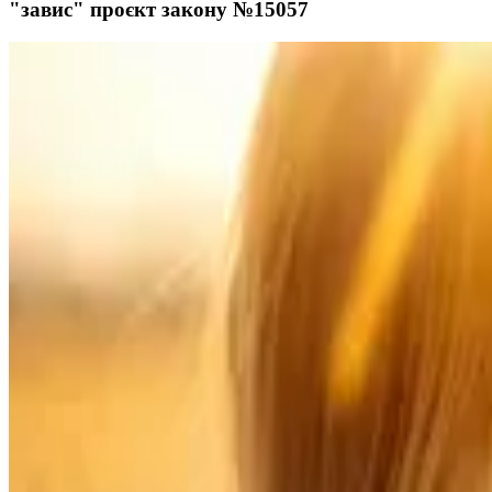
"завис" проєкт закону №15057