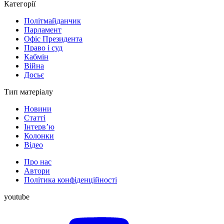
Категорії
Політмайданчик
Парламент
Офіс Президента
Право і суд
Кабмін
Війна
Досьє
Тип матеріалу
Новини
Статті
Інтерв’ю
Колонки
Відео
Про нас
Автори
Політика конфіденційності
youtube