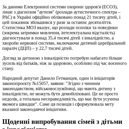
За даними Електронної системи охорони здоров'я (ЕСОЗ),
лише з діагнозом "аутизм" (розлади аутистичного спектра –
РАС) в Україні офіційно обліковано понад 21 тисячу дітей, і
цей показник збільшився у рази за останнє десятиліття.
Статистика МОЗ вказує, що розлади психіки та поведінки
(зокрема затримки мовлення, інтелектуальна відсталість)
діагностували в понад 35,4 тисячі дітей з інвалідністю, а
хвороби нервової системи, включаючи дитячий церебральний
параліч (ДЦП) – у 22,7 тисячі дітей.
Догляд за дитиною з інвалідністю потребую набагато більше
зусиль від батьків, ніж за здоровою, особливо під час воєнного
стану.
Народний депутат Данило Гетманцев, один із ініціаторів
законопроєкту №15057, заявив: "Згідно з чинним
законодавством, військовослужбовці, що мають дитину з
інвалідністю, не можуть бути демобілізовані. Це не просто
недолік, а тотальна несправедливість, що має бути усунена
якомога швидше". Саме ця позиція і сформулювала мету
вказаної законодавчої ініціативи.
Щоденні випробування сімей з дітьми