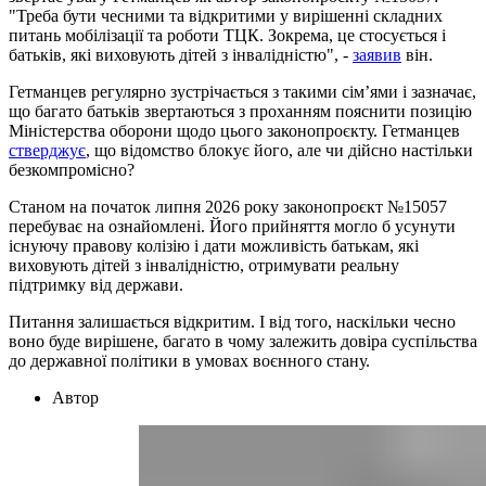
"Треба бути чесними та відкритими у вирішенні складних
питань мобілізації та роботи ТЦК. Зокрема, це стосується і
батьків, які виховують дітей з інвалідністю", -
заявив
він.
Гетманцев регулярно зустрічається з такими сім’ями і зазначає,
що багато батьків звертаються з проханням пояснити позицію
Міністерства оборони щодо цього законопроєкту. Гетманцев
стверджує
, що відомство блокує його, але чи дійсно настільки
безкомпромісно?
Станом на початок липня 2026 року законопроєкт №15057
перебуває на ознайомлені. Його прийняття могло б усунути
існуючу правову колізію і дати можливість батькам, які
виховують дітей з інвалідністю, отримувати реальну
підтримку від держави.
Питання залишається відкритим. І від того, наскільки чесно
воно буде вирішене, багато в чому залежить довіра суспільства
до державної політики в умовах воєнного стану.
Автор