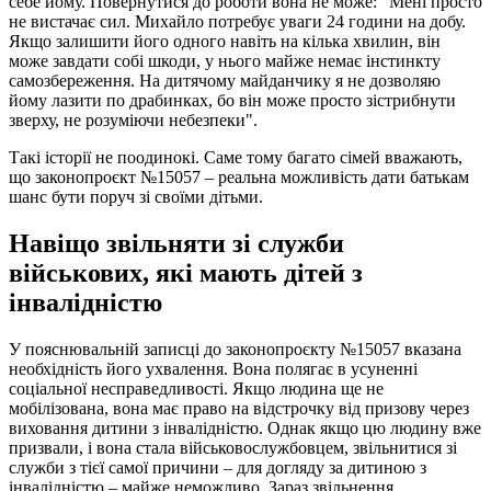
себе йому. Повернутися до роботи вона не може: "Мені просто
не вистачає сил. Михайло потребує уваги 24 години на добу.
Якщо залишити його одного навіть на кілька хвилин, він
може завдати собі шкоди, у нього майже немає інстинкту
самозбереження. На дитячому майданчику я не дозволяю
йому лазити по драбинках, бо він може просто зістрибнути
зверху, не розуміючи небезпеки".
Такі історії не поодинокі. Саме тому багато сімей вважають,
що законопроєкт №15057 – реальна можливість дати батькам
шанс бути поруч зі своїми дітьми.
Навіщо звільняти зі служби
військових, які мають дітей з
інвалідністю
У пояснювальній записці до законопроєкту №15057 вказана
необхідність його ухвалення. Вона полягає в усуненні
соціальної несправедливості. Якщо людина ще не
мобілізована, вона має право на відстрочку від призову через
виховання дитини з інвалідністю. Однак якщо цю людину вже
призвали, і вона стала військовослужбовцем, звільнитися зі
служби з тієї самої причини – для догляду за дитиною з
інвалідністю – майже неможливо. Зараз звільнення