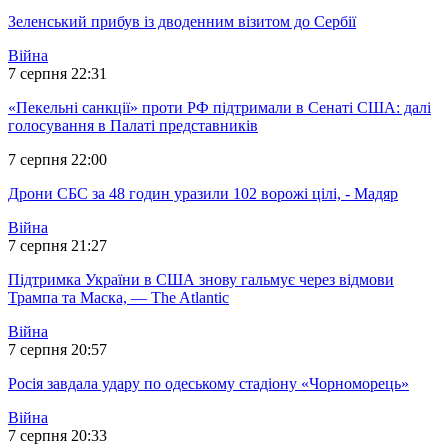
Зеленський прибув із дводенним візитом до Сербії
Війна
7 серпня 22:31
«Пекельні санкції» проти РФ підтримали в Сенаті США: далі
голосування в Палаті представників
7 серпня 22:00
Дрони СБС за 48 годин уразили 102 ворожі цілі, - Мадяр
Війна
7 серпня 21:27
Підтримка України в США знову гальмує через відмови
Трампа та Маска, — The Atlantic
Війна
7 серпня 20:57
Росія завдала удару по одеському стадіону «Чорноморець»
Війна
7 серпня 20:33