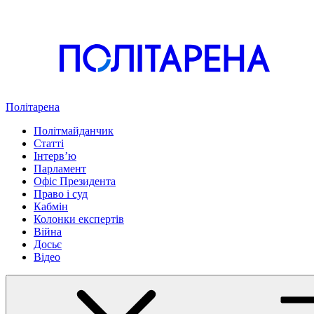
Політарена
Політмайданчик
Статті
Інтервʼю
Парламент
Офіс Президента
Право і суд
Кабмін
Колонки експертів
Війна
Досьє
Відео