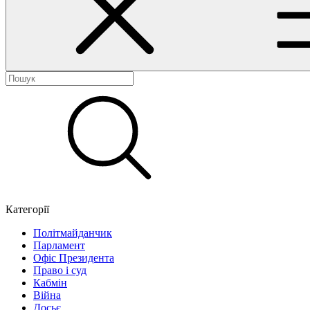
Категорії
Політмайданчик
Парламент
Офіс Президента
Право і суд
Кабмін
Війна
Досьє