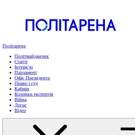
Політарена
Політмайданчик
Статті
Інтервʼю
Парламент
Офіс Президента
Право і суд
Кабмін
Колонки експертів
Війна
Досьє
Відео