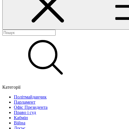
Категорії
Політмайданчик
Парламент
Офіс Президента
Право і суд
Кабмін
Війна
Досьє