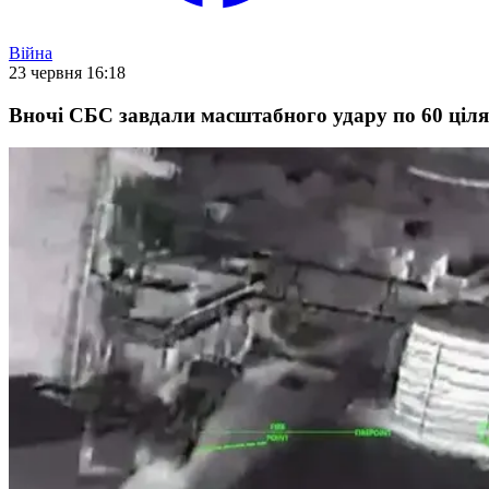
Війна
23 червня 16:18
Вночі СБС завдали масштабного удару по 60 ціля