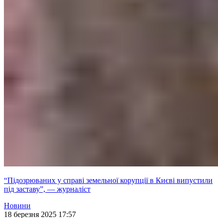
“Підозрюваних у справі земельної корупції в Києві випустили
під заставу”, — журналіст
Новини
18 березня 2025 17:57