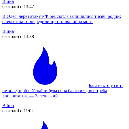
Війна
сьогодні о 13:47
В Одесі через атаку РФ без світла залишилися тисячі родин:
енергетики попередили про тривалий ремонт
Війна
сьогодні о 13:38
Багато хто у світі
не хоче, щоб в України була своя балістика, все треба
«вигризати», — Зеленський
Війна
сьогодні о 11:02