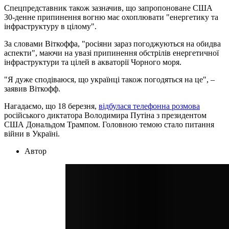
Спецпредставник також зазначив, що запропоноване США
30-денне припинення вогню має охоплювати "енергетику та
інфраструктуру в цілому".
За словами Віткоффа, "росіяни зараз погоджуються на обидва
аспекти", маючи на увазі припинення обстрілів енергетичної
інфраструктури та цілей в акваторії Чорного моря.
"Я дуже сподіваюся, що українці також погодяться на це", –
заявив Віткофф.
Нагадаємо, що 18 березня,
відбулася телефонна розмова
російського диктатора Володимира Путіна з президентом
США Дональдом Трампом. Головною темою стало питання
війни в Україні.
Автор