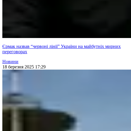
Єрмак назвав “червоні лінії” України на майбутніх мирних
переговорах
Новини
18 березня 2025 17:29