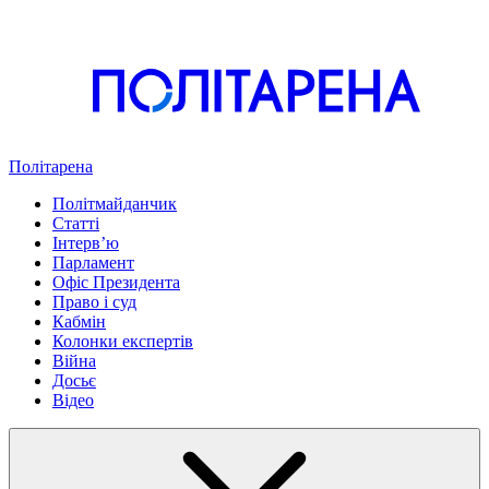
Політарена
Політмайданчик
Статті
Інтервʼю
Парламент
Офіс Президента
Право і суд
Кабмін
Колонки експертів
Війна
Досьє
Відео