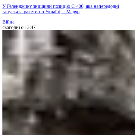
У Геленджику знищили позицію С-400, яка напередодні
запускала ракети по Україні, – Мадяр
Війна
сьогодні о 13:47