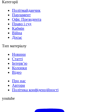
Категорії
Політмайданчик
Парламент
Офіс Президента
Право і суд
Кабмін
Війна
Досьє
Тип матеріалу
Новини
Статті
Інтерв’ю
Колонки
Відео
Про нас
Автори
Політика конфіденційності
youtube