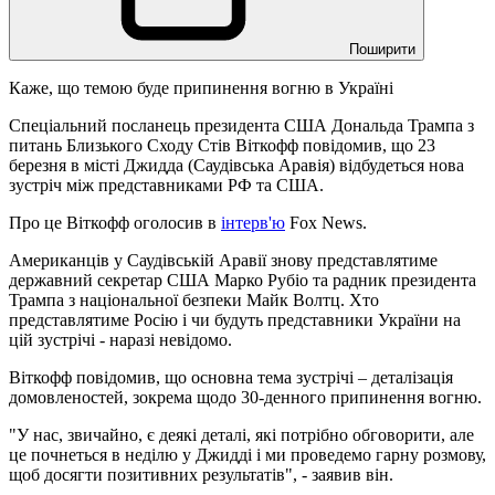
Поширити
Каже, що темою буде припинення вогню в Україні
Спеціальний посланець президента США Дональда Трампа з
питань Близького Сходу Стів Віткофф повідомив, що 23
березня в місті Джидда (Саудівська Аравія) відбудеться нова
зустріч між представниками РФ та США.
Про це Віткофф оголосив в
інтерв'ю
Fox News.
Американців у Саудівській Аравії знову представлятиме
державний секретар США Марко Рубіо та радник президента
Трампа з національної безпеки Майк Волтц. Хто
представлятиме Росію і чи будуть представники України на
цій зустрічі - наразі невідомо.
Віткофф повідомив, що основна тема зустрічі – деталізація
домовленостей, зокрема щодо 30-денного припинення вогню.
"У нас, звичайно, є деякі деталі, які потрібно обговорити, але
це почнеться в неділю у Джидді і ми проведемо гарну розмову,
щоб досягти позитивних результатів", - заявив він.