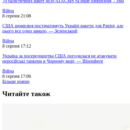
70 балістичних ракет M39 ATACMS та інше озброєння, - ЗМІ
Війна
8 серпня 21:08
США щомісяця постачатимуть Україні ракети для Patriot, але
цього все одно замало, — Зеленський
Війна
8 серпня 17:12
Україна за посередництва США погодилася не атакувати
неросійські танкери в Чорному морі, — Bloomberg
Війна
8 серпня 17:06
Більше новин
Читайте також