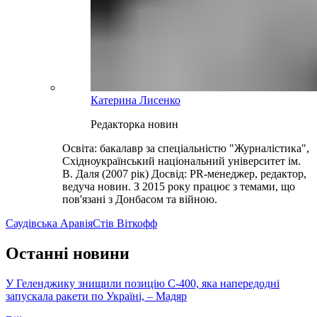
Катерина Лисенко
Редакторка новин
Освіта: бакалавр за спеціальністю "Журналістика",
Східноукраїнський національний університет ім.
В. Даля (2007 рік) Досвід: PR-менеджер, редактор,
ведуча новин. З 2015 року працює з темами, що
пов'язані з Донбасом та війною.
Саудівська Аравія
Стів Віткофф
Останні новини
У Геленджику знищили позицію С-400, яка напередодні
запускала ракети по Україні, – Мадяр