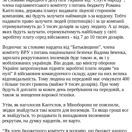
члена парламентського комітету з питань бюджету Романа
Каптєлова, держава планує видавати ліцензії стороннім
компаніям, які будуть залучати найманців з-за кордону. Тобто
надавати право залучати людей (піхотинців) і за це компанії
отримуватимуть до 5 тисяч доларів за одну людину. А ці люди,
яких будуть залучати, отримуватимуть найбільшу у світі
заробітну плату серед військових - від 7 до 10 тисяч доларів.
Водночас за словами нардепа від “Батьківщини”, члена
комітету ВРУ з питань національної безпеки Вадима Івченка,
зарплата рекрутованих іноземців буде такою ж, як і у
мобілізованих українців. Він додав, що міністр оборони
України запропонував підняти заробітні плати людям “на
нулі” й військовим командуючого складу, адже на них велика
відповідальність. Тому людина на передовій має очікувати 400
і більше тисяч гривень (майже 9 тисяч доларів). При чому
будуть й доплати за кожен день перебування на передовій, а
також за знищення ворожої техніки.
Утім, як наголосив Каптєлов, в Міноборони не пояснили,
звідки знайдуться такі кошти для іноземців. Та якщо гроші все
ж знайдуться, то роздавати їх випадковим іноземним
рекрутам, на думку нардепів, не варто.
“Як член бюджетного комітету я розумію, що бюджет нашого