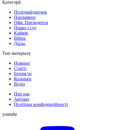
Категорії
Політмайданчик
Парламент
Офіс Президента
Право і суд
Кабмін
Війна
Досьє
Тип матеріалу
Новини
Статті
Інтерв’ю
Колонки
Відео
Про нас
Автори
Політика конфіденційності
youtube