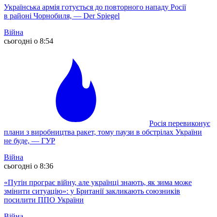
Українська армія готується до повторного нападу Росії
в районі Чорнобиля, — Der Spiegel
Війна
сьогодні о 8:54
Росія перевиконує
плани з виробництва ракет, тому паузи в обстрілах України
не буде, — ГУР
Війна
сьогодні о 8:36
«Путін програє війну, але українці знають, як зима може
змінити ситуацію»: у Британії закликають союзників
посилити ППО України
Війна