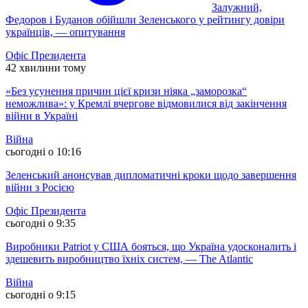
Залужний,
Федоров і Буданов обійшли Зеленського у рейтингу довіри
українців, — опитування
Офіс Президента
42 хвилини тому
«Без усунення причин цієї кризи ніяка „заморозка“
неможлива»: у Кремлі вчергове відмовилися від закінчення
війни в Україні
Війна
сьогодні о 10:16
Зеленський анонсував дипломатичні кроки щодо завершення
війни з Росією
Офіс Президента
сьогодні о 9:35
Виробники Patriot у США бояться, що Україна удосконалить і
здешевить виробництво їхніх систем, — The Atlantic
Війна
сьогодні о 9:15