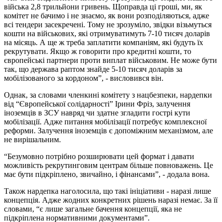
війська 2,8 трильйони гривень. Щоправда ці гроші, ми, як
комітет не бачимо і не знаємо, як вони розподіляються, адже
всі тендери засекречені. Тому не зрозуміло, звідки візьмуться
кошти на військових, які отримуватимуть 7-10 тисяч доларів
на місяць. А ще ж треба заплатити компаніям, які будуть їх
рекрутувати. Якщо ж говорити про кредитні кошти, то
європейські партнери проти виплат військовим. Не може бути
так, що держава раптом знайде 5-10 тисяч доларів за
мобілізованого за кордоном”, - висловився він.
Однак, за словами членкині комітету з нацбезпеки, нардепки
від “Європейської солідарності” Ірини Фріз, залучення
іноземців в ЗСУ навряд чи здатне згладити гострі кути
мобілізації. Адже питання мобілізації потребує комплексної
реформи. Залучення іноземців є допоміжним механізмом, але
не вирішальним.
“Безумовно потрібно розширювати цей формат і давати
можливість рекрутинговим центрам більше повноважень. Це
має бути підкріплено, звичайно, і фінансами”, - додала вона.
Також нардепка наголосила, що такі ініціативи - наразі лише
концепція. Адже жодних конкретних рішень наразі немає. За її
словами, “є лише загальне бачення концепції, яка не
підкріплена нормативними документами”.