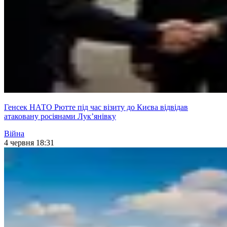
Генсек НАТО Рютте під час візиту до Києва відвідав
атаковану росіянами Лук’янівку
Війна
4 червня 18:31