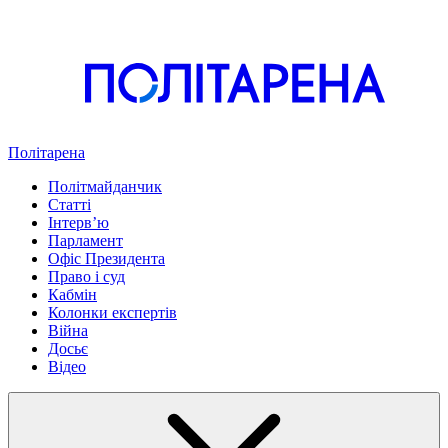
Політарена
Політмайданчик
Статті
Інтервʼю
Парламент
Офіс Президента
Право і суд
Кабмін
Колонки експертів
Війна
Досьє
Відео