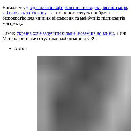
Нагадаємо,
уряд спростив оформлення посвідок для іноземців,
які воюють за Україну
. Таким чином хочуть прибрати
бюрократію для чинних військових та майбутніх підписантів
контракту.
Також
Україна хоче залучити більше іноземців до війни
. Нині
Міноборони вже готує план мобілізації та СЗЧ.
Автор