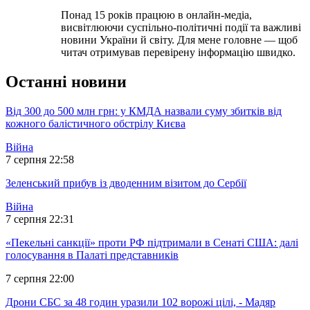
Понад 15 років працюю в онлайн-медіа,
висвітлюючи суспільно-політичні події та важливі
новини України й світу. Для мене головне — щоб
читач отримував перевірену інформацію швидко.
Останні новини
Від 300 до 500 млн грн: у КМДА назвали суму збитків від
кожного балістичного обстрілу Києва
Війна
7 серпня 22:58
Зеленський прибув із дводенним візитом до Сербії
Війна
7 серпня 22:31
«Пекельні санкції» проти РФ підтримали в Сенаті США: далі
голосування в Палаті представників
7 серпня 22:00
Дрони СБС за 48 годин уразили 102 ворожі цілі, - Мадяр