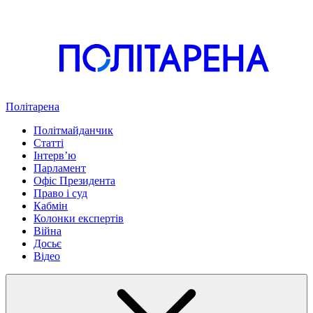
Політарена
Політмайданчик
Статті
Інтервʼю
Парламент
Офіс Президента
Право і суд
Кабмін
Колонки експертів
Війна
Досьє
Відео