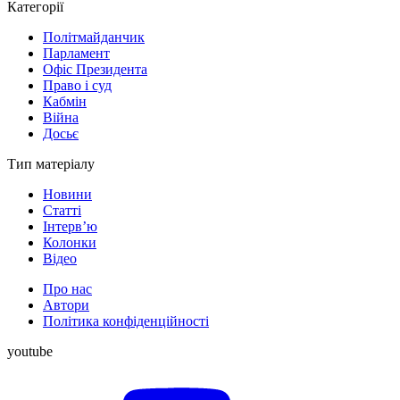
Категорії
Політмайданчик
Парламент
Офіс Президента
Право і суд
Кабмін
Війна
Досьє
Тип матеріалу
Новини
Статті
Інтерв’ю
Колонки
Відео
Про нас
Автори
Політика конфіденційності
youtube