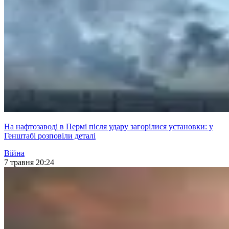
На нафтозаводі в Пермі після удару загорілися установки: у
Генштабі розповіли деталі
Війна
7 травня 20:24