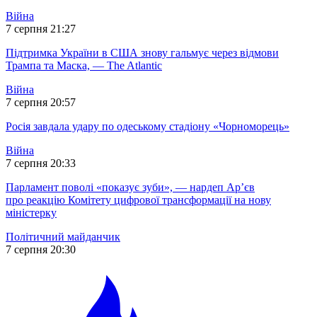
Війна
7 серпня 21:27
Підтримка України в США знову гальмує через відмови
Трампа та Маска, — The Atlantic
Війна
7 серпня 20:57
Росія завдала удару по одеському стадіону «Чорноморець»
Війна
7 серпня 20:33
Парламент поволі «показує зуби», — нардеп Ар’єв
про реакцію Комітету цифрової трансформації на нову
міністерку
Політичний майданчик
7 серпня 20:30