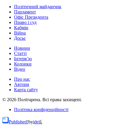
Політичний майданчик
Парламент
Офіс Президента
Право і суд
Кабмін
Війна
Досьє
Новини
Статті
Інтерв’ю
Колонки
Відео
Про нас
Автори
Карта сайту
© 2026 Політарена. Всі права захищені.
Політика конфіденційності
Published!
by
ideil
.