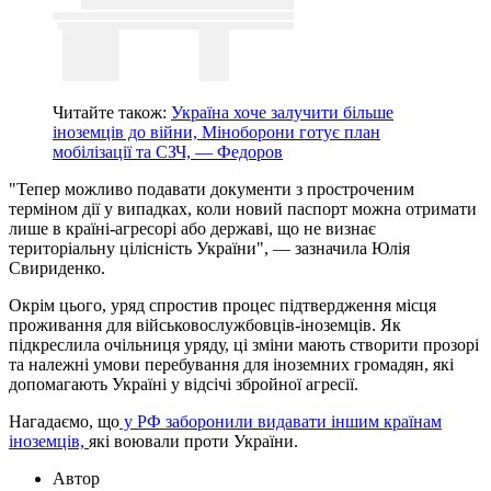
Читайте також:
Україна хоче залучити більше
іноземців до війни, Міноборони готує план
мобілізації та СЗЧ, — Федоров
"Тепер можливо подавати документи з простроченим
терміном дії у випадках, коли новий паспорт можна отримати
лише в країні-агресорі або державі, що не визнає
територіальну цілісність України", — зазначила Юлія
Свириденко.
Окрім цього, уряд спростив процес підтвердження місця
проживання для військовослужбовців-іноземців. Як
підкреслила очільниця уряду, ці зміни мають створити прозорі
та належні умови перебування для іноземних громадян, які
допомагають Україні у відсічі збройної агресії.
Нагадаємо, що
у РФ заборонили видавати іншим країнам
іноземців,
які воювали проти України.
Автор