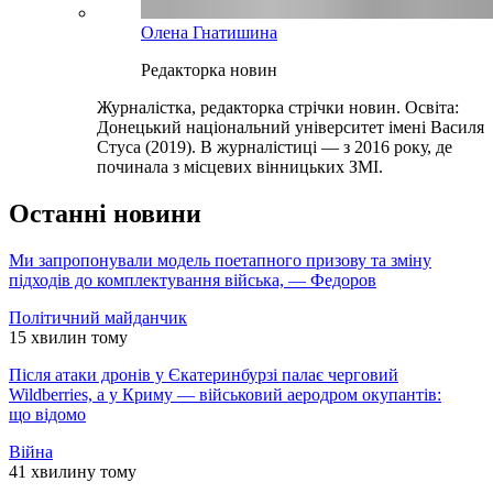
Олена Гнатишина
Редакторка новин
Журналістка, редакторка стрічки новин. Освіта:
Донецький національний університет імені Василя
Стуса (2019). В журналістиці — з 2016 року, де
починала з місцевих вінницьких ЗМІ.
Останні новини
Ми запропонували модель поетапного призову та зміну
підходів до комплектування війська, — Федоров
Політичний майданчик
15 хвилин тому
Після атаки дронів у Єкатеринбурзі палає черговий
Wildberries, а у Криму — військовий аеродром окупантів:
що відомо
Війна
41 хвилину тому