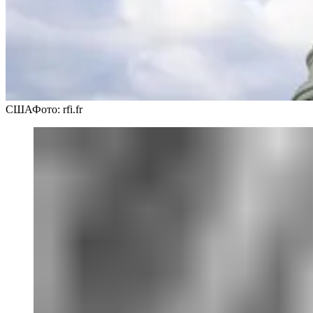
США
Фото: rfi.fr