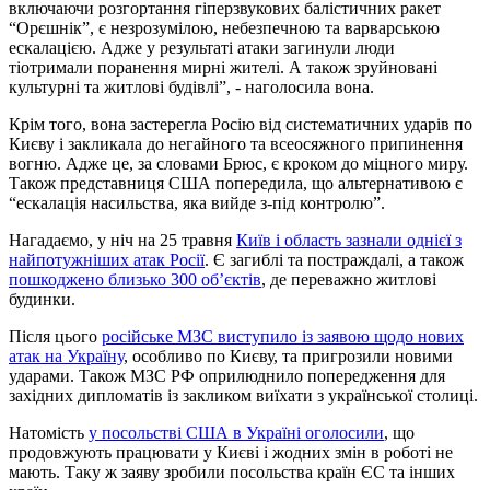
включаючи розгортання гіперзвукових балістичних ракет
“Орєшнік”, є незрозумілою, небезпечною та варварською
ескалацією. Адже у результаті атаки загинули люди
тіотримали поранення мирні жителі. А також зруйновані
культурні та житлові будівлі”, - наголосила вона.
Крім того, вона застерегла Росію від систематичних ударів по
Києву і закликала до негайного та всеосяжного припинення
вогню. Адже це, за словами Брюс, є кроком до міцного миру.
Також представниця США попередила, що альтернативою є
“ескалація насильства, яка вийде з-під контролю”.
Нагадаємо, у ніч на 25 травня
Київ і область зазнали однієї з
найпотужніших атак Росії
. Є загиблі та постраждалі, а також
пошкоджено близько 300 обʼєктів
, де переважно житлові
будинки.
Після цього
російське МЗС виступило із заявою щодо нових
атак на Україну
, особливо по Києву, та пригрозили новими
ударами. Також МЗС РФ оприлюднило попередження для
західних дипломатів із закликом виїхати з української столиці.
Натомість
у посольстві США в Україні оголосили
, що
продовжують працювати у Києві і жодних змін в роботі не
мають. Таку ж заяву зробили посольства країн ЄС та інших