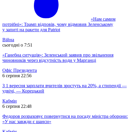
«Нам самим
потрібні»: Трамп відповів, чому відмовив Зеленському
у запиті на ракети для Patriot
Війна
сьогодні о 7:51
«Ганебна ситуація»: Зеленський заявив про звільнення
чиновників через відсутність води у Марганці
Офіс Президента
6 серпня 22:56
З 1 вересня зарплати вчителів зростуть на 20%, а стипендії —
удвічі, — Корецький
Кабмін
6 серпня 22:48
Федоров розраховує повернутися на посаду міністра оборони:
«У нас завжди є шанси»
Кабмін