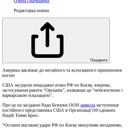
Олена Гнатишина
Редакторка новин
Поширити
Америка закликає до негайного та всеосяжного припинення
вогню
США засудили нещодавні атаки РФ по Києву, зокрема,
застосування ракети “Орєшнік”, назвавши це “небезпечною і
варварською ескалацією”.
Про це на засіданні Ради Безпеки ООН
заявила
заступниця
постійного представника США в Організації Об’єднаних
Націй Теммі Брюс.
“Останні масовані удари РФ по Києву минулими вихідними,