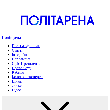
Політарена
Політмайданчик
Статті
Інтервʼю
Парламент
Офіс Президента
Право і суд
Кабмін
Колонки експертів
Війна
Досьє
Відео