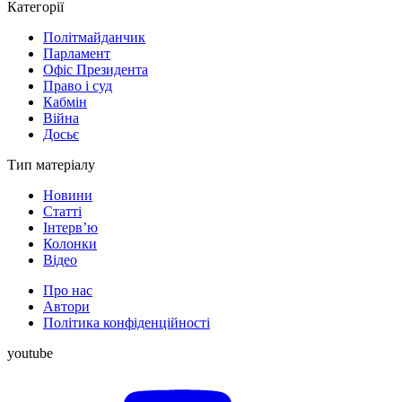
Категорії
Політмайданчик
Парламент
Офіс Президента
Право і суд
Кабмін
Війна
Досьє
Тип матеріалу
Новини
Статті
Інтерв’ю
Колонки
Відео
Про нас
Автори
Політика конфіденційності
youtube