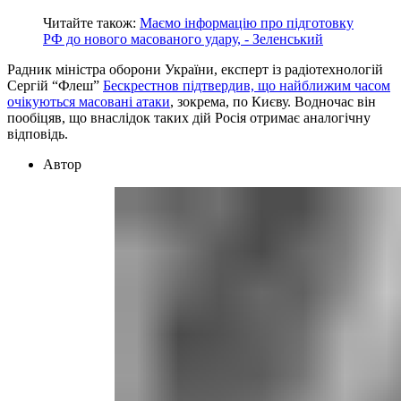
Читайте також:
Маємо інформацію про підготовку
РФ до нового масованого удару, - Зеленський
Радник міністра оборони України, експерт із радіотехнологій
Сергій “Флеш”
Бескрестнов підтвердив, що найближим часом
очікуються масовані атаки
, зокрема, по Києву. Водночас він
пообіцяв, що внаслідок таких дій Росія отримає аналогічну
відповідь.
Автор