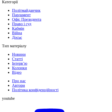
Категорії
Політмайданчик
Парламент
Офіс Президента
Право і суд
Кабмін
Війна
Досьє
Тип матеріалу
Новини
Статті
Інтерв’ю
Колонки
Відео
Про нас
Автори
Політика конфіденційності
youtube