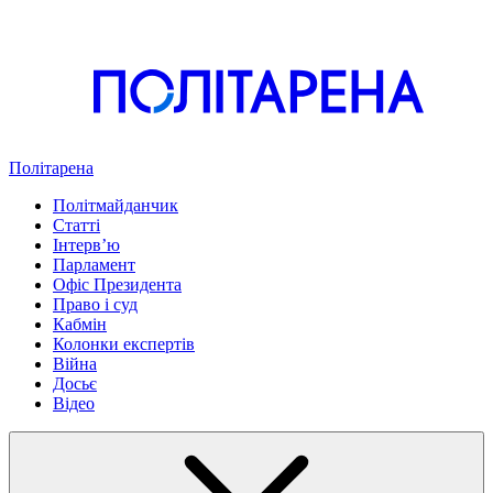
Політарена
Політмайданчик
Статті
Інтервʼю
Парламент
Офіс Президента
Право і суд
Кабмін
Колонки експертів
Війна
Досьє
Відео