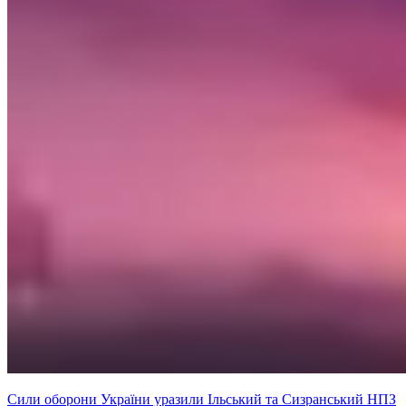
Сили оборони України уразили Ільський та Сизранський НПЗ