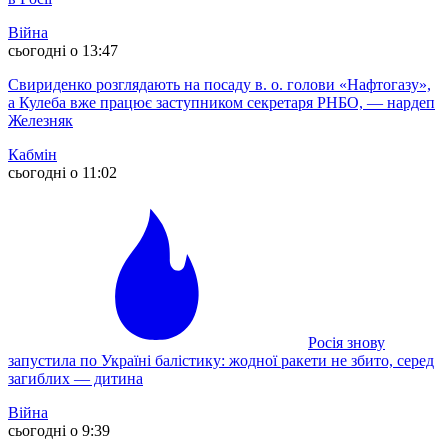
Війна
сьогодні о 13:47
Свириденко розглядають на посаду в. о. голови «Нафтогазу»,
а Кулеба вже працює заступником секретаря РНБО, — нардеп
Железняк
Кабмін
сьогодні о 11:02
Росія знову
запустила по Україні балістику: жодної ракети не збито, серед
загиблих — дитина
Війна
сьогодні о 9:39