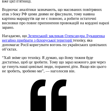
вже цієї п'ятниці.
Водночас аналітики зазначають, що масованих повітряних
атак з боку РФ цими днями не фіксували, тому наявна
картина маршрутів ще не є повною, а робити остаточні
висновки про повне припинення провокацій на кордоні наразі
зарано.
Нагадаємо, що
Зеленський закликав Олександра Лукашенка
негайно прибрати з білоруської території
техніку, яка
допомагає Росії коригувати вогонь по українських цивільних
об’єктах.
“Хай зніме цю техніку. Я думаю, що йому тижня буде
достатньо, щоб це зробити. Тому що зараз кожного дня через
це гинуть наші цивільні люди, поранені діти. Якщо він цього
не зробить, зробимо ми”, — наголосив він.