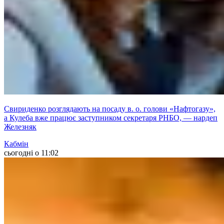
Свириденко розглядають на посаду в. о. голови «Нафтогазу»,
а Кулеба вже працює заступником секретаря РНБО, — нардеп
Железняк
Кабмін
сьогодні о 11:02