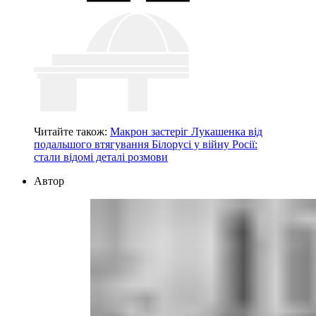
Читайте також:
Макрон застеріг Лукашенка від
подальшого втягування Білорусі у війну Росії:
стали відомі деталі розмови
Автор