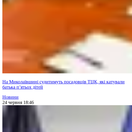
На Миколаївщині судитимуть посадовців ТЦК, які катували
батька пʼятьох дітей
Новини
24 червня 18:46