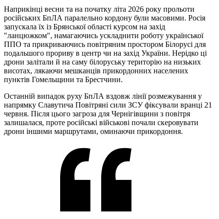
Наприкінці весни та на початку літа 2026 року прольоти
російських БпЛА паралельно кордону були масовими. Росія
запускала їх із Брянської області курсом на захід
"ланцюжком", намагаючись ускладнити роботу української
ППО та прикриваючись повітряним простором Білорусі для
подальшого прориву в центр чи на захід України. Нерідко ці
дрони залітали й на саму білоруську територію на низьких
висотах, лякаючи мешканців прикордонних населених
пунктів Гомельщини та Брестчини.
Останній випадок руху БпЛА вздовж лінії розмежування у
напрямку Славутича Повітряні сили ЗСУ фіксували вранці 21
червня. Після цього загроза для Чернігівщини з повітря
залишалася, проте російські військові почали скеровувати
дрони іншими маршрутами, оминаючи прикордоння.