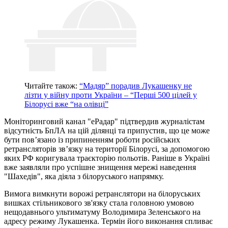
Читайте також:
“Мадяр” порадив Лукашенку не
лізти у війну проти України – “Перші 500 цілей у
Білорусі вже “на олівці”
Моніторинговий канал "еРадар" підтвердив журналістам
відсутність БпЛА на цій ділянці та припустив, що це може
бути пов’язано із припиненням роботи російських
ретрансляторів зв’язку на території Білорусі, за допомогою
яких РФ коригувала траєкторію польотів. Раніше в Україні
вже заявляли про успішне знищення мережі наведення
"Шахедів", яка діяла з білоруського напрямку.
Вимога вимкнути ворожі ретранслятори на білоруських
вишках стільникового зв'язку стала головною умовою
нещодавнього ультиматуму Володимира Зеленського на
адресу режиму Лукашенка. Термін його виконання спливає