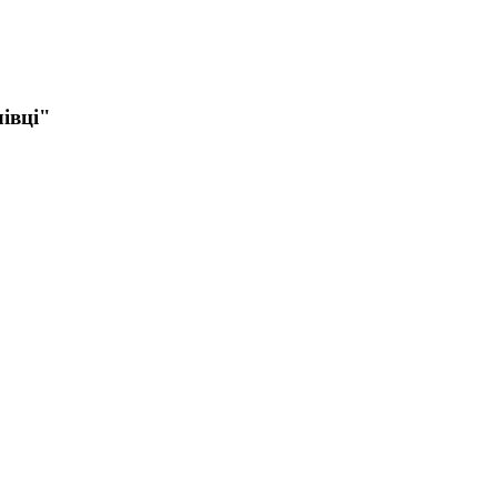
івці"