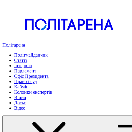
Політарена
Політмайданчик
Статті
Інтервʼю
Парламент
Офіс Президента
Право і суд
Кабмін
Колонки експертів
Війна
Досьє
Відео