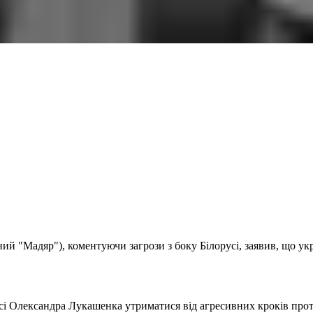
й "Мадяр"), коментуючи загрози з боку Білорусі, заявив, що укр
і Олександра Лукашенка утриматися від агресивних кроків прот