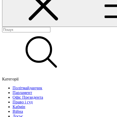
Категорії
Політмайданчик
Парламент
Офіс Президента
Право і суд
Кабмін
Війна
Досьє