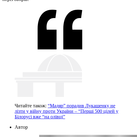
Читайте також:
“Мадяр” порадив Лукашенку не
лізти у війну проти України – “Перші 500 цілей у
Білорусі вже “на олівці”
Автор