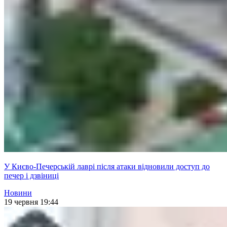
У Києво-Печерській лаврі після атаки відновили доступ до
печер і дзвіниці
Новини
19 червня 19:44