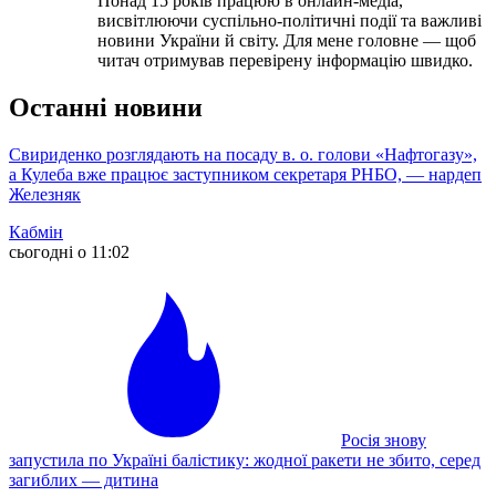
Понад 15 років працюю в онлайн-медіа,
висвітлюючи суспільно-політичні події та важливі
новини України й світу. Для мене головне — щоб
читач отримував перевірену інформацію швидко.
Останні новини
Свириденко розглядають на посаду в. о. голови «Нафтогазу»,
а Кулеба вже працює заступником секретаря РНБО, — нардеп
Железняк
Кабмін
сьогодні о 11:02
Росія знову
запустила по Україні балістику: жодної ракети не збито, серед
загиблих — дитина