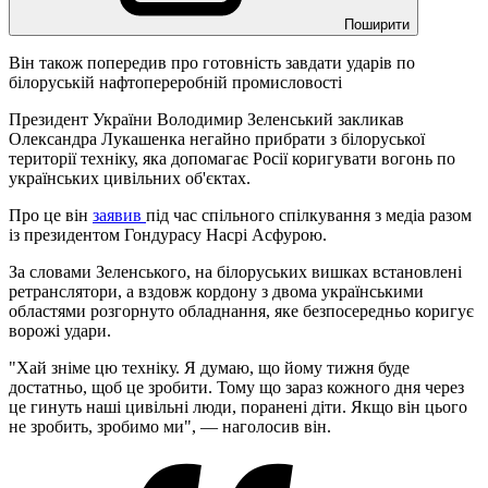
Поширити
Він також попередив про готовність завдати ударів по
білоруській нафтопереробній промисловості
Президент України Володимир Зеленський закликав
Олександра Лукашенка негайно прибрати з білоруської
території техніку, яка допомагає Росії коригувати вогонь по
українських цивільних об'єктах.
Про це він
заявив
під час спільного спілкування з медіа разом
із президентом Гондурасу Насрі Асфурою.
За словами Зеленського, на білоруських вишках встановлені
ретранслятори, а вздовж кордону з двома українськими
областями розгорнуто обладнання, яке безпосередньо коригує
ворожі удари.
"Хай зніме цю техніку. Я думаю, що йому тижня буде
достатньо, щоб це зробити. Тому що зараз кожного дня через
це гинуть наші цивільні люди, поранені діти. Якщо він цього
не зробить, зробимо ми", — наголосив він.