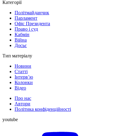
Категорії
Політмайданчик
Парламент
Офіс Президента
Право і суд
Кабмін
Війна
Досьє
Тип матеріалу
Новини
Статті
Інтерв’ю
Колонки
Відео
Про нас
Автори
Політика конфіденційності
youtube