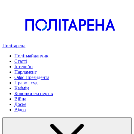
Політарена
Політмайданчик
Статті
Інтервʼю
Парламент
Офіс Президента
Право і суд
Кабмін
Колонки експертів
Війна
Досьє
Відео