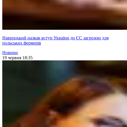
Навроцький назвав вступ України до ЄС загрозою для
польських фермерів
Новини
19 червня 18:35