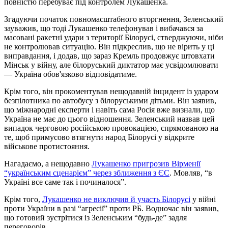
повністю перебуває під контролем Лукашенка.
Згадуючи початок повномасштабного вторгнення, Зеленський
зауважив, що тоді Лукашенко телефонував і вибачався за
масовані ракетні удари з території Білорусі, стверджуючи, ніби
не контролював ситуацію. Він підкреслив, що не вірить у ці
виправдання, і додав, що зараз Кремль продовжує штовхати
Мінськ у війну, але білоруський диктатор має усвідомлювати
— Україна обов'язково відповідатиме.
Крім того, він прокоментував нещодавній інцидент із ударом
безпілотника по автобусу з білоруськими дітьми. Він заявив,
що міжнародні експерти і навіть сама Росія вже визнали, що
Україна не має до цього відношення. Зеленський назвав цей
випадок черговою російською провокацією, спрямованою на
те, щоб примусово втягнути народ Білорусі у відкрите
військове протистояння.
Нагадаємо, а нещодавно
Лукашенко пригрозив Вірменії
“українським сценарієм” через зближення з ЄС
. Мовляв, “в
Україні все саме так і починалося”.
Крім того,
Лукашенко не виключив й участь Білорусі
у війні
проти України в разі “агресії” проти РБ. Водночас він заявив,
що готовий зустрітися із Зеленським “будь-де” задля
переговорів.