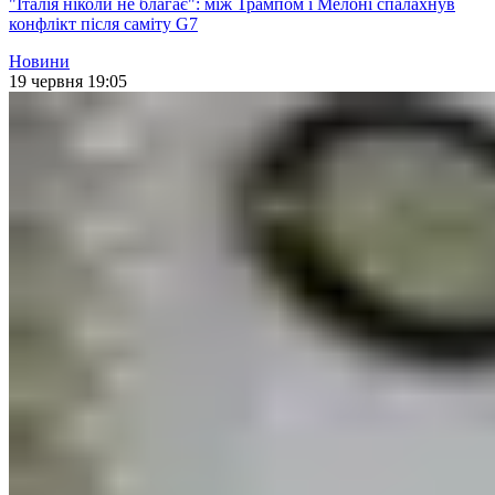
"Італія ніколи не благає": між Трампом і Мелоні спалахнув
конфлікт після саміту G7
Новини
19 червня 19:05