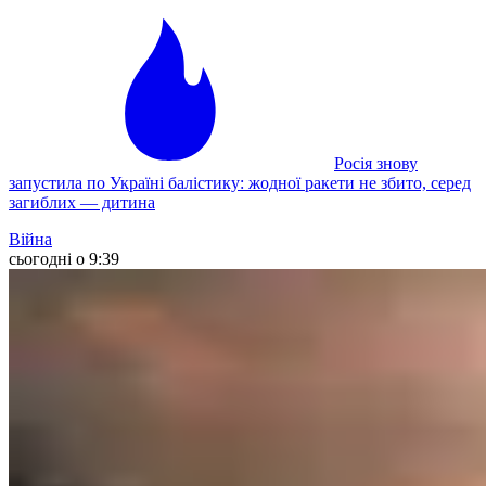
Росія знову
запустила по Україні балістику: жодної ракети не збито, серед
загиблих — дитина
Війна
сьогодні о 9:39