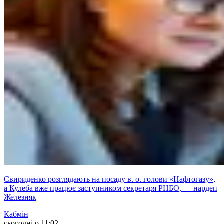
Свириденко розглядають на посаду в. о. голови «Нафтогазу»,
а Кулеба вже працює заступником секретаря РНБО, — нардеп
Железняк
Кабмін
сьогодні о 11:02