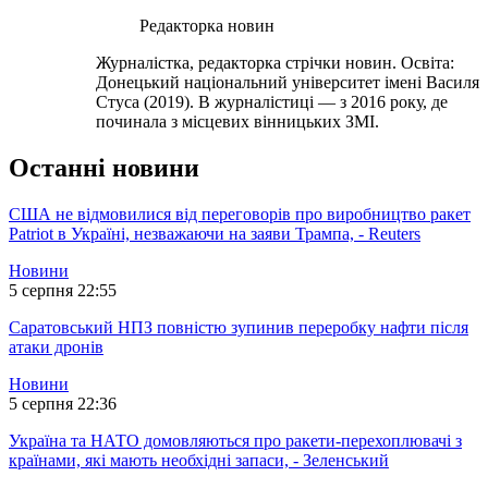
Редакторка новин
Журналістка, редакторка стрічки новин. Освіта:
Донецький національний університет імені Василя
Стуса (2019). В журналістиці — з 2016 року, де
починала з місцевих вінницьких ЗМІ.
Останні новини
США не відмовилися від переговорів про виробництво ракет
Patriot в Україні, незважаючи на заяви Трампа, - Reuters
Новини
5 серпня 22:55
Саратовський НПЗ повністю зупинив переробку нафти після
атаки дронів
Новини
5 серпня 22:36
Україна та НАТО домовляються про ракети-перехоплювачі з
країнами, які мають необхідні запаси, - Зеленський