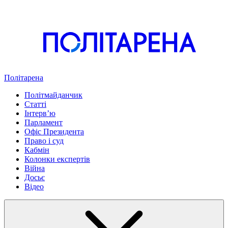
Політарена
Політмайданчик
Статті
Інтервʼю
Парламент
Офіс Президента
Право і суд
Кабмін
Колонки експертів
Війна
Досьє
Відео