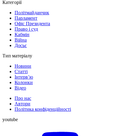
Категорії
Політмайданчик
Парламент
Офіс Президента
Право і суд
Кабмін
Війна
Досьє
Тип матеріалу
Новини
Статті
Інтерв’ю
Колонки
Відео
Про нас
Автори
Політика конфіденційності
youtube