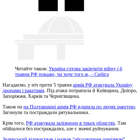
Читайте також:
Україна готова закінчити війну і 6
травня РФ покаже, чи хоче того ж, – Сибіга
Нагадаємо, у ніч проти 5 травня
армія РФ атакувала Україну
дронами і ракетами
. Під атаки потрапила й Київщина, Дніпро,
Запоріжжя, Харків та Чернігівщина.
Також на
на Полтавщині армія РФ вдарила по людях ракетою
.
Загинули та постраждали рятувальники.
Крім того,
РФ атакувала залізницю в трьох областях
. Там
обійшлося без постраждалих, але є значні руйнування.
Зеленський відреагував і назвав “абсолютним цинізмом”