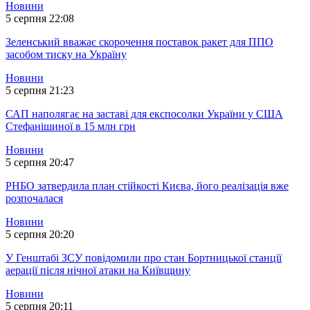
Новини
5 серпня 22:08
Зеленський вважає скорочення поставок ракет для ППО
засобом тиску на Україну
Новини
5 серпня 21:23
САП наполягає на заставі для експосолки України у США
Стефанішиної в 15 млн грн
Новини
5 серпня 20:47
РНБО затвердила план стійкості Києва, його реалізація вже
розпочалася
Новини
5 серпня 20:20
У Генштабі ЗСУ повідомили про стан Бортницької станції
аерації після нічної атаки на Київщину
Новини
5 серпня 20:11