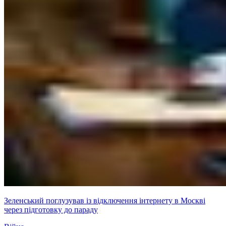
Зеленський поглузував із відключення інтернету в Москві
через підготовку до параду