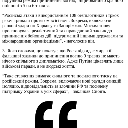
порушила режим припинення вогню, ініційований Україною
опівночі з 5 на 6 травня.
“Російські атаки з використанням 108 безпілотників і трьох
ракет тривали протягом всієї ночі. Зокрема, включаючи
ранкові удари по Харкову та Запоріжжю. Москва знову
проігнорувала реалістичний та справедливий заклик до
припинення бойових дій, підтриманий іншими державами та
міжнародними організаціями”, - наголосив він.
За його словами, це показує, що Росія відкидає мир, а її
фальшиві заклики до припинення вогню 9 травня не мають
нічого спільного з дипломатією. Адже Путіна цікавлять лише
військові паради, а не людські життя.
“Таке ставлення вимагає сильного та посиленого тиску на
російський режим. Зокрема, включаючи нові раунди санкцій,
ізоляцію, відповідальність за злочини РФ та посилену
підтримку України в усіх сферах”, - закликав Сибіга.