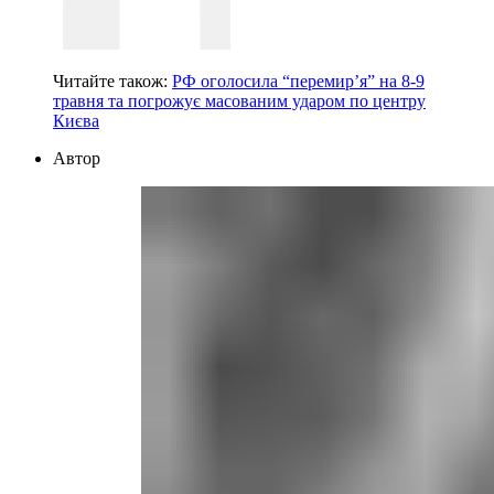
Читайте також:
РФ оголосила “перемир’я” на 8-9
травня та погрожує масованим ударом по центру
Києва
Автор