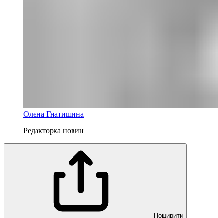
Олена Гнатишина
Редакторка новин
Поширити