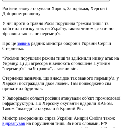
Росіяни знову атакували Харків, Запоріжжя, Херсон і
Дніпропетровщину
У ніч проти 6 травня Росія порушила "режим тиші" та
здійснили низку атак на Україну, таким чином фактично
зірвавши так зване перемирʼя.
Про це
заявив
радник міністра оборони України Сергій
Стерненко.
“Росіяни порушили режим тиші та здійснили низку атак на
Україну. Ці дії агресора нівелюють оголошене Путіним
“перемирʼя” на 9 травня”, - заявив він.
Стерненко зазначив, що внаслідок так званого перемирʼя, у
Харкові постраждали двоє людей. Там пошкоджено сім
приватних будинків.
У Запорізькій області росіяни атакували обʼєкт промислової
інфраструктури. По Херсону окупанти вдарили КАБом.
Також “шахеди” атакували й Кривий Ріг.
Міністр закордонних справ України Андрій Сибіга також
відреагував
на порушення тиші. За його словами, РФ