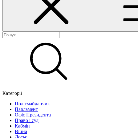
Категорії
Політмайданчик
Парламент
Офіс Президента
Право і суд
Кабмін
Війна
Досьє