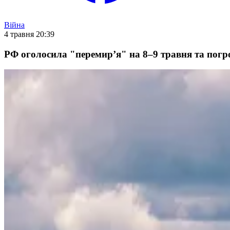
Війна
4 травня 20:39
РФ оголосила "перемир’я" на 8–9 травня та пог