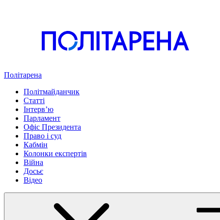
Політарена
Політмайданчик
Статті
Інтервʼю
Парламент
Офіс Президента
Право і суд
Кабмін
Колонки експертів
Війна
Досьє
Відео