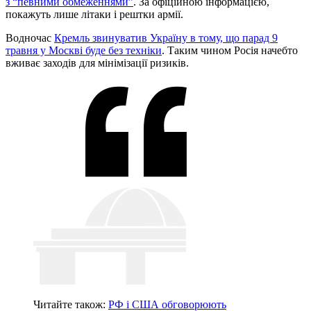
з “певними обмеженнями”
. За офіційною інформацією,
покажуть лише літаки і рештки армії.
Водночас
Кремль звинуватив Україну в тому, що парад 9
травня у Москві буде без техніки
. Таким чином Росія начебто
вживає заходів для мінімізації ризиків.
Читайте також:
РФ і США обговорюють