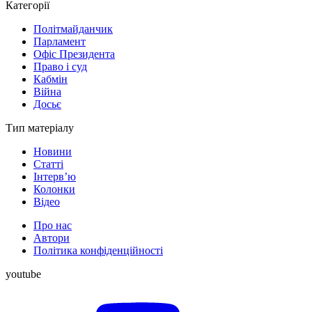
Категорії
Політмайданчик
Парламент
Офіс Президента
Право і суд
Кабмін
Війна
Досьє
Тип матеріалу
Новини
Статті
Інтерв’ю
Колонки
Відео
Про нас
Автори
Політика конфіденційності
youtube