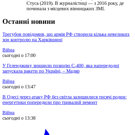
Стуса (2019). В журналістиці — з 2016 року, де
починала з місцевих вінницьких ЗМІ.
Останні новини
Трегубов повідомив, що армія РФ створила кілька невеликих
зон контролю на Харківщині
Війна
сьогодні о 17:00
У Геленджику знищили позицію С-400, яка напередодні
запускала ракети по Україні, – Мадяр
Війна
сьогодні о 13:47
В Одесі через атаку РФ без світла залишилися тисячі родин:
енергетики попередили про тривалий ремонт
Війна
сьогодні о 13:38