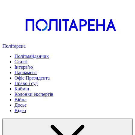
Політарена
Політмайданчик
Статті
Інтервʼю
Парламент
Офіс Президента
Право і суд
Кабмін
Колонки експертів
Війна
Досьє
Відео