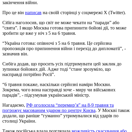
закінчення війни.
Про це він
написав
на своїй сторінці у соцмережі X (Twitter).
Сібіга наголосив, що світ не може чекати на “паради” або
“свята”. І якщо Москва готова припинити бойові дії, то може
зробити це вже у ніч з 5 на 6 травня.
“Україна готова: опівночі з 5 на 6 травня. Це серйозна
пропозиція про припинення війни і перехід до дипломатії”, -
зазначив він.
Сибіга додав, що просить усіх підтримувати цей заклик до
зупинки бойових дій. Адже тоді “стане зрозуміло, що
насправді потрібно Росії”.
“6 травня покаже, наскільки серйозні наміри Москви.
Зокрема, чого вона насправді хоче - миру чи військових
парадів”, - підсумував український міністр.
Нагадаємо,
РФ оголосила “перемир’я” на 8-9 травня та
погрожує масованим ударом по центру Києва
. У Москві також
додали, що раніше “гуманно” утримувалися від ударів по
столиці України.
Також російська влада розглядала
можливість скасування або