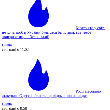
Багато хто у світі
не хоче, щоб в України була своя балістика, все треба
«вигризати», — Зеленський
Війна
сьогодні о 11:02
Росія масовано
атакувала Одесу і область: що відомо про наслідки
Війна
сьогодні о 9:50