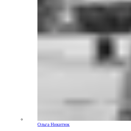
Ольга Никитюк