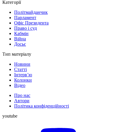
Категорії
Політмайданчик
Парламент
Офіс Президента
Право і суд
Кабмін
Війна
Досьє
Тип матеріалу
Новини
Статті
Інтерв’ю
Колонки
Відео
Про нас
Автори
Політика конфіденційності
youtube