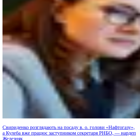
Свириденко розглядають на посаду в. о. голови «Нафтогазу»,
а Кулеба вже працює заступником секретаря РНБО, — нардеп
Железняк