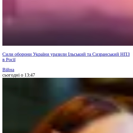
Сили оборони України уразили Ільський та Сизранський НПЗ
в Росії
Війна
сьогодні о 13:47