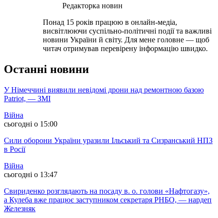
Редакторка новин
Понад 15 років працюю в онлайн-медіа,
висвітлюючи суспільно-політичні події та важливі
новини України й світу. Для мене головне — щоб
читач отримував перевірену інформацію швидко.
Останні новини
У Німеччині виявили невідомі дрони над ремонтною базою
Patriot, — ЗМІ
Війна
сьогодні о 15:00
Сили оборони України уразили Ільський та Сизранський НПЗ
в Росії
Війна
сьогодні о 13:47
Свириденко розглядають на посаду в. о. голови «Нафтогазу»,
а Кулеба вже працює заступником секретаря РНБО, — нардеп
Железняк