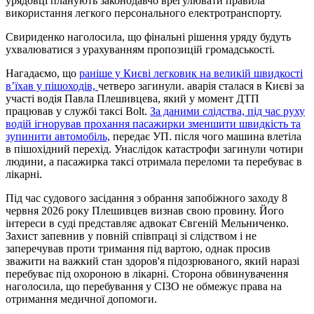
урядовці планують законодавчо врегулювати правила
використання легкого персонального електротранспорту.
Свириденко наголосила, що фінальні рішення уряду будуть
ухвалюватися з урахуванням пропозицій громадськості.
Нагадаємо, що
раніше у Києві легковик на великій швидкості
вʼїхав у пішоходів,
четверо загинули. аварія сталася в Києві за
участі водія Павла Плешивцева, який у момент ДТП
працював у службі таксі Bolt.
За даними слідства, під час руху
водій ігнорував прохання пасажирки зменшити швидкість та
зупинити автомобіль,
передає УП. після чого машина влетіла
в пішохідний перехід. Унаслідок катастрофи загинули чотири
людини, а пасажирка таксі отримала переломи та перебуває в
лікарні.
Під час судового засідання з обрання запобіжного заходу 8
червня 2026 року Плешивцев визнав свою провину. Його
інтереси в суді представляє адвокат Євгеній Мельниченко.
Захист запевнив у повній співпраці зі слідством і не
заперечував проти тримання під вартою, однак просив
зважити на важкий стан здоров'я підозрюваного, який наразі
перебуває під охороною в лікарні. Сторона обвинувачення
наголосила, що перебування у СІЗО не обмежує права на
отримання медичної допомоги.