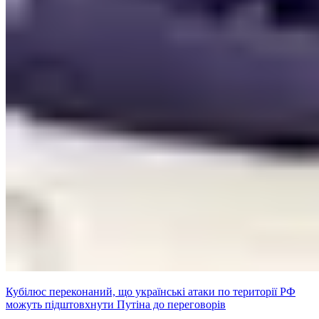
Кубілюс переконаний, що українські атаки по території РФ
можуть підштовхнути Путіна до переговорів