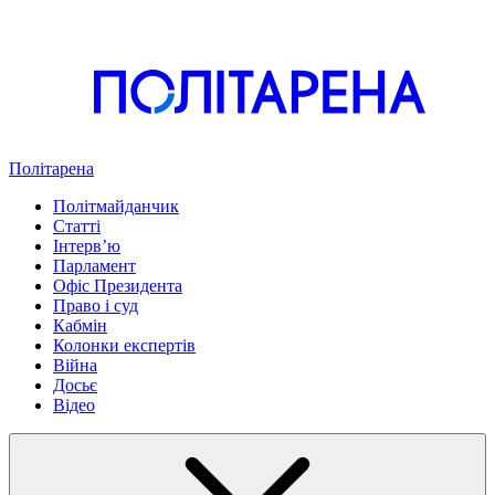
Політарена
Політмайданчик
Статті
Інтервʼю
Парламент
Офіс Президента
Право і суд
Кабмін
Колонки експертів
Війна
Досьє
Відео