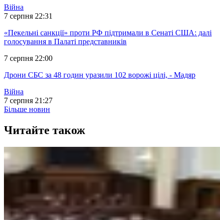
Війна
7 серпня 22:31
«Пекельні санкції» проти РФ підтримали в Сенаті США: далі
голосування в Палаті представників
7 серпня 22:00
Дрони СБС за 48 годин уразили 102 ворожі цілі, - Мадяр
Війна
7 серпня 21:27
Більше новин
Читайте також