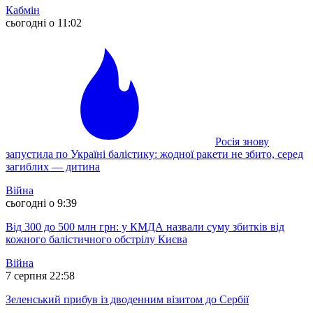
Кабмін
сьогодні о 11:02
Росія знову
запустила по Україні балістику: жодної ракети не збито, серед
загиблих — дитина
Війна
сьогодні о 9:39
Від 300 до 500 млн грн: у КМДА назвали суму збитків від
кожного балістичного обстрілу Києва
Війна
7 серпня 22:58
Зеленський прибув із дводенним візитом до Сербії