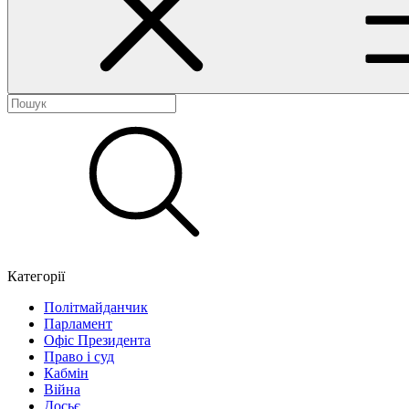
Категорії
Політмайданчик
Парламент
Офіс Президента
Право і суд
Кабмін
Війна
Досьє