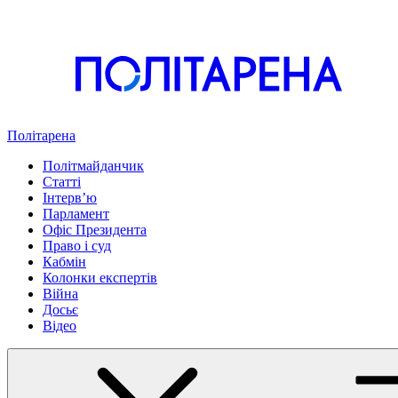
Політарена
Політмайданчик
Статті
Інтервʼю
Парламент
Офіс Президента
Право і суд
Кабмін
Колонки експертів
Війна
Досьє
Відео