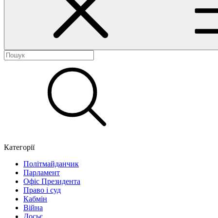
Категорії
Політмайданчик
Парламент
Офіс Президента
Право і суд
Кабмін
Війна
Досьє