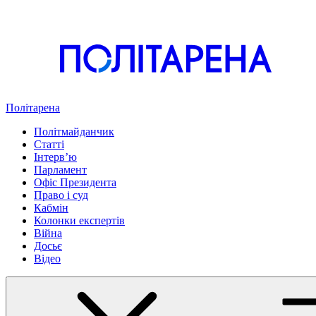
Політарена
Політмайданчик
Статті
Інтервʼю
Парламент
Офіс Президента
Право і суд
Кабмін
Колонки експертів
Війна
Досьє
Відео