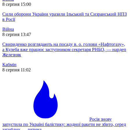
8 серпня 15:00
Сили оборони України уразили Ільський та Сизранський НПЗ
в Росії
Війна
8 серпня 13:47
Свириденко розглядають на посаду в. о. голови «Нафтогазу»,
а Кулеба вже працює заступником секретаря РНБО, — нардеп
Железняк
Кабмін
8 серпня 11:02
Росія знову
запустила по Україні балістику: жодної ракети не збито, серед
загиблих — дитина