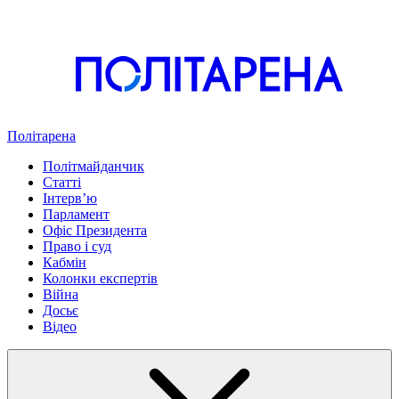
Політарена
Політмайданчик
Статті
Інтервʼю
Парламент
Офіс Президента
Право і суд
Кабмін
Колонки експертів
Війна
Досьє
Відео