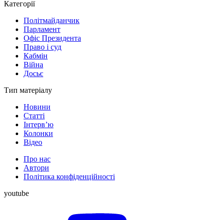
Категорії
Політмайданчик
Парламент
Офіс Президента
Право і суд
Кабмін
Війна
Досьє
Тип матеріалу
Новини
Статті
Інтерв’ю
Колонки
Відео
Про нас
Автори
Політика конфіденційності
youtube