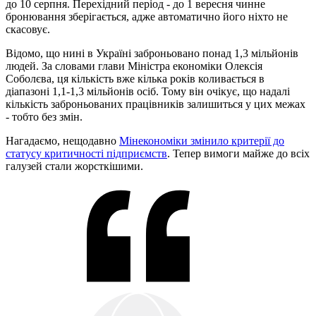
до 10 серпня. Перехідний період - до 1 вересня чинне
бронювання зберігається, адже автоматично його ніхто не
скасовує.
Відомо, що нині в Україні заброньовано понад 1,3 мільйонів
людей. За словами глави Міністра економіки Олексія
Соболєва, ця кількість вже кілька років коливається в
діапазоні 1,1-1,3 мільйонів осіб. Тому він очікує, що надалі
кількість заброньованих працівників залишиться у цих межах
- тобто без змін.
Нагадаємо, нещодавно
Мінекономіки змінило критерії до
статусу критичності підприємств
. Тепер вимоги майже до всіх
галузей стали жорсткішими.