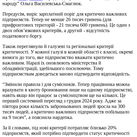
народу” Ольга Василевська-Смаглюк.
Передусім, виріс зарплатний поріг для критично важливих
підприємств. Тепер не менше 26 тисяч гривень (для
прифронтових територій - 21 тисяча 600 гривень). Це один з
двох обов’язкових критеріїв, а другий - відсутність
податкового боргу.
Також переглянули й галузеві та регіональні критерії
критичності. У кожної галузі в кожній області є власні, окремі
вимоги до того, яке підприємство вважати критично
важливим. Наразі їх оновлюють міністерства й
обладміністрації, здебільшого посилюючи. Тому
підприємствам доведеться заново підтвердити відповідність.
“Змінили правила і для сумісників. Тепер працівника можна
врахувати в квоту бронювання лише на одному підприємстві,
навіть якщо він працює за сумісництвом ще на кількох. Це
перший системний перегляд з грудня 2024 року. Адже за
півтора роки кількість заброньованих людей зросла на 300
тисяч людей, а критично важливих підприємств побільшало
на 9 тисяч”, a пояснила нардепка.
За її словами, під нові критерії потрапляє близько 20%
підприємств, який потрібно підтвердити статус критичності