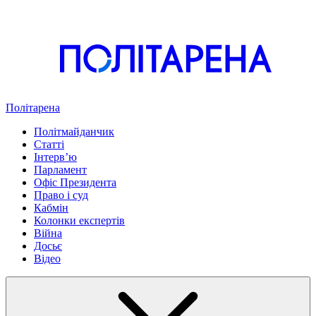
Політарена
Політмайданчик
Статті
Інтервʼю
Парламент
Офіс Президента
Право і суд
Кабмін
Колонки експертів
Війна
Досьє
Відео