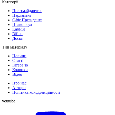
Категорії
Політмайданчик
Парламент
Офіс Президента
Право і суд
Кабмін
Війна
Досьє
Тип матеріалу
Новини
Статті
Інтерв’ю
Колонки
Відео
Про нас
Автори
Політика конфіденційності
youtube