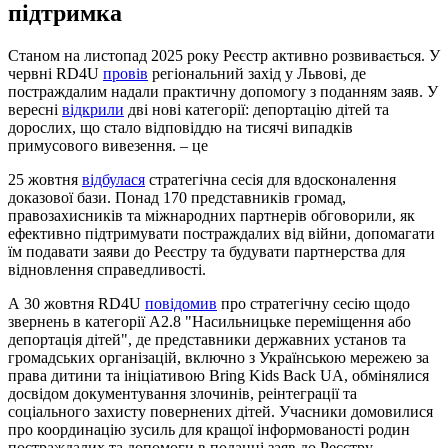
підтримка
Станом на листопад 2025 року Реєстр активно розвивається. У
червні RD4U
провів
регіональний захід у Львові, де
постраждалим надали практичну допомогу з поданням заяв. У
вересні
відкрили
дві нові категорії: депортацію дітей та
дорослих, що стало відповіддю на тисячі випадків
примусового вивезення. – це
25 жовтня
відбулася
стратегічна сесія для вдосконалення
доказової бази. Понад 170 представників громад,
правозахисників та міжнародних партнерів обговорили, як
ефективно підтримувати постраждалих від війни, допомагати
їм подавати заяви до Реєстру та будувати партнерства для
відновлення справедливості.
А 30 жовтня RD4U
повідомив
про стратегічну сесію щодо
звернень в категорії А2.8 "Насильницьке переміщення або
депортація дітей", де представники державних установ та
громадських організацій, включно з Українською мережею за
права дитини та ініціативою Bring Kids Back UA, обмінялися
досвідом документування злочинів, реінтеграції та
соціального захисту повернених дітей. Учасники домовилися
про координацію зусиль для кращої інформованості родин
постраждалих та допомоги в поданні заяв до Реєстру,