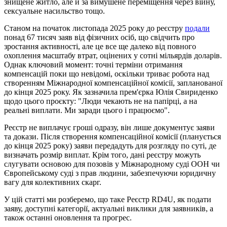
знищене житло, але й за вимушене переміщення через війну,
сексуальне насильство тощо.
Станом на початок листопада 2025 року до реєстру
подали
понад 67 тисяч заяв від фізичних осіб, що свідчить про
зростання активності, але це все ще далеко від повного
охоплення масштабу втрат, оцінених у сотні мільярдів доларів.
Однак ключовий момент: точні терміни отримання
компенсацій поки що невідомі, оскільки триває робота над
створенням Міжнародної компенсаційної комісії, запланованої
до кінця 2025 року. Як зазначила прем'єрка Юлія Свириденко
щодо цього проєкту: "Люди чекають не на папірці, а на
реальні виплати. Ми заради цього і працюємо".
Реєстр не виплачує гроші одразу, він лише документує заяви
та докази. Після створення компенсаційної комісії (планується
до кінця 2025 року) заяви передадуть для розгляду по суті, де
визначать розмір виплат. Крім того, дані реєстру можуть
слугувати основою для позовів у Міжнародному суді ООН чи
Європейському суді з прав людини, забезпечуючи юридичну
вагу для колективних скарг.
У цій статті ми розберемо, що таке Реєстр RD4U, як подати
заяву, доступні категорії, актуальні виклики для заявників, а
також останні оновлення та прогрес.