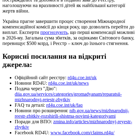
наголошуючи на вразливості дітей як найбільшої категорії
жертв війни.
Україна прагне завершити процес створення Міжнародної
компенсаційної комісії до кінця року, що дозволить перейти до
виплат. Експерти
прогнозують
, що перші компенсації можливі
в 2026-му. Загальна сума збитків, за оцінками Світового банку,
перевищує $500 млрд, і Реєстр – ключ до їхнього стягнення.
Корисні посилання на відкриті
джерела:
Офіційний сайт реєстру:
rd4u.coe.int/uk
Новини RD4U:
rd4u.coe.int/uk/news
Подача через "Дію":
diia.gov.ua/services/categories/gromadyanam/reparatsii-
mizhnarodnyi-reiestr-zbytkiv
FAQ та деталі:
rd4u.coe.int/uk/faq
Новини про розширення:
nib.gov.ua/news/mizhnarodnij-
reestr-zbitkiv-rozshirili-shistma-novimi-kategoriyami
Поради для ВПО:
zmina.info/articles/mizhnarodnyj-reyestr-
zbytkiv
Facebook RD4U:
www.facebook.com/claims.rd4u/