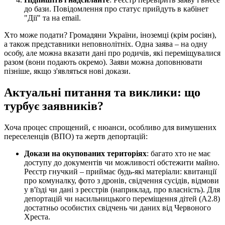
до бази. Повідомлення про статус прийдуть в кабінет
"Дії" та на email.
Хто може подати? Громадяни України, іноземці (крім росіян),
а також представники неповнолітніх. Одна заява – на одну
особу, але можна вказати дані про родичів, які переміщувалися
разом (вони подають окремо). Заяви можна доповнювати
пізніше, якщо з'являться нові докази.
Актуальні питання та виклики: що
турбує заявників?
Хоча процес спрощений, є нюанси, особливо для вимушених
переселенців (ВПО) та жертв депортацій:
Докази на окупованих територіях
: багато хто не має
доступу до документів чи можливості обстежити майно.
Реєстр гнучкий – приймає будь-які матеріали: квитанції
про комуналку, фото з дронів, свідчення сусідів, відмови
у в'їзді чи дані з реєстрів (наприклад, про власність). Для
депортацій чи насильницького переміщення дітей (A2.8)
достатньо особистих свідчень чи даних від Червоного
Хреста.