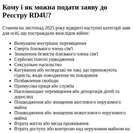
Кому і як можна подати заяву до
Реєстру RD4U?
Станом на листопад 2025 року відкриті наступні категорії заяв
для осіб, що постраждали внаслідок війни:
Вимушене внутрішнє переміщення
Смерть близького члена сім'ї
Зникнення безвісти близького члена сім'ї
Серйозні тілесні ушкодження
Сексуальне насильство
Катування або нелюдські чи такі, що принижують
гідність, види поводження чи покарання
Позбавлення свободи
Примусова праця або служба
Насильницьке переміщення або депортація дітей та
дорослих
Пошкодження або знищення житлового нерухомого
майна
Пошкодження або знищення нежитлового нерухомого
майна
Втрата житла або місця проживання
Втрата доступу або контролю над нерухомим майном на