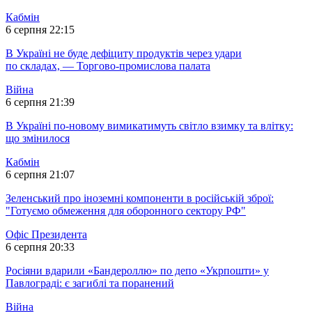
Кабмін
6 серпня 22:15
В Україні не буде дефіциту продуктів через удари
по складах, — Торгово-промислова палата
Війна
6 серпня 21:39
В Україні по-новому вимикатимуть світло взимку та влітку:
що змінилося
Кабмін
6 серпня 21:07
Зеленський про іноземні компоненти в російській зброї:
"Готуємо обмеження для оборонного сектору РФ"
Офіс Президента
6 серпня 20:33
Росіяни вдарили «Бандероллю» по депо «Укрпошти» у
Павлограді: є загиблі та поранений
Війна