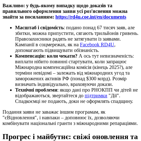
Важливо: у будь-якому випадку щодо доказів та
правильного оформлення заяви усі роз'яснення можна
знайти за посиланням:
https://rd4u.coe.int/en/documents
Масштаб і свідомість
: подано понад 67 тисяч заяв, але
збитки, можна припустити, сягають трильйонів гривень.
Правозахисники радять не затягувати із заявами.
Кампанії в соцмережах, як на
Facebook RD4U
,
допомагають підвищувати обізнаність.
Компенсація: коли чекати?
А ось тут невизначеність:
виплати нібито повинні стартувати, коли запрацює
Міжнародна компенсаційна комісія (кінець 2025?), але
терміни невідомі – залежать від міжнародних угод та
заморожених активів РФ (понад $300 млрд). Розмір
визначать індивідуально, враховуючи докази.
Технічні проблеми
: якщо дані про РНОКПП чи дітей не
відображаються, звертайтеся до
підтримки
"Дії".
Спадкоємці не подають, доки не оформлять спадщину.
Подання заяви не заважає іншим програмам, як
"єВідновлення", і навпаки – доповнює їх, дозволяючи
комбінувати національні гранти з міжнародними репараціями.
Прогрес і майбутнє: свіжі оновлення та