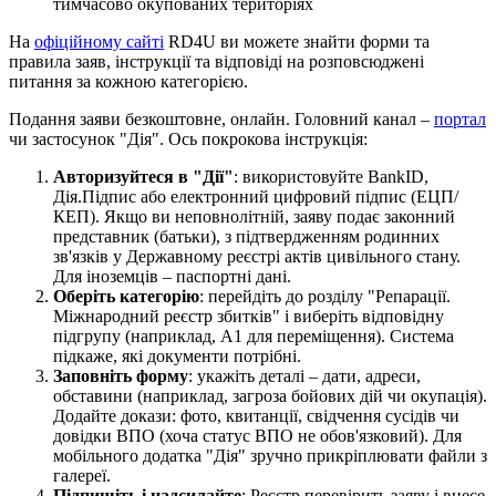
тимчасово окупованих територіях
На
офіційному сайті
RD4U ви можете знайти форми та
правила заяв, інструкції та відповіді на розповсюджені
питання за кожною категорією.
Подання заяви безкоштовне, онлайн. Головний канал –
портал
чи застосунок "Дія". Ось покрокова інструкція:
Авторизуйтеся в "Дії"
: використовуйте BankID,
Дія.Підпис або електронний цифровий підпис (ЕЦП/
КЕП). Якщо ви неповнолітній, заяву подає законний
представник (батьки), з підтвердженням родинних
зв'язків у Державному реєстрі актів цивільного стану.
Для іноземців – паспортні дані.
Оберіть категорію
: перейдіть до розділу "Репарації.
Міжнародний реєстр збитків" і виберіть відповідну
підгрупу (наприклад, A1 для переміщення). Система
підкаже, які документи потрібні.
Заповніть форму
: укажіть деталі – дати, адреси,
обставини (наприклад, загроза бойових дій чи окупація).
Додайте докази: фото, квитанції, свідчення сусідів чи
довідки ВПО (хоча статус ВПО не обов'язковий). Для
мобільного додатка "Дія" зручно прикріплювати файли з
галереї.
Підпишіть і надсилайте
: Реєстр перевірить заяву і внесе