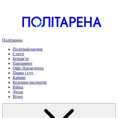
Політарена
Політмайданчик
Статті
Інтервʼю
Парламент
Офіс Президента
Право і суд
Кабмін
Колонки експертів
Війна
Досьє
Відео