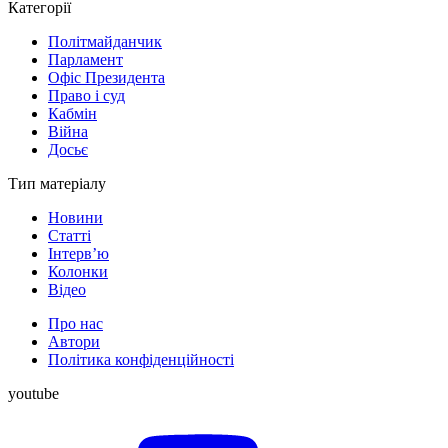
Категорії
Політмайданчик
Парламент
Офіс Президента
Право і суд
Кабмін
Війна
Досьє
Тип матеріалу
Новини
Статті
Інтерв’ю
Колонки
Відео
Про нас
Автори
Політика конфіденційності
youtube