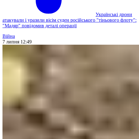
Українські дрони
атакували і уразили вісім суден російського "тіньового флоту":
"Мадяр" повідомив деталі операції
Війна
7 липня 12:49