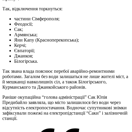
Так, відключення торкнуться:
частини Сімферополя;
Феодосії;
Сак;
Армянська;
Яни Капу (Красноперекопська);
Керчі;
Євпаторії;
Джанкоя;
Білогірська.
Так звана влада пояснює перебої аварійно-ремонтними
роботами. Загалом без води залишаться не лише жителі міст, а
й мешканці навколишніх сіл, а також Білогірського,
Курманського та Джанкойського районів.
Раніше окупаційна “голова адміністрації” Сак Юлія
Предибайло заявляла, що місто залишилося без води через
відсутність електропостачання. Водночас супутникові знімки
зафіксували пожежі на електропідстанції “Саки” і залізничній
станції.