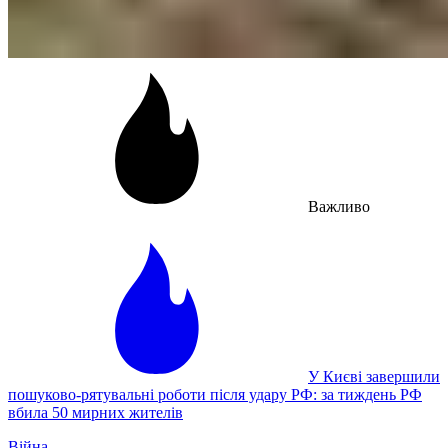
Важливо
У Києві завершили
пошуково-рятувальні роботи після удару РФ: за тиждень РФ
вбила 50 мирних жителів
Війна