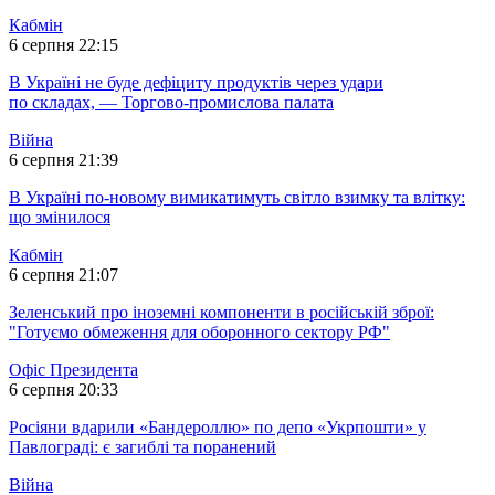
Кабмін
6 серпня 22:15
В Україні не буде дефіциту продуктів через удари
по складах, — Торгово-промислова палата
Війна
6 серпня 21:39
В Україні по-новому вимикатимуть світло взимку та влітку:
що змінилося
Кабмін
6 серпня 21:07
Зеленський про іноземні компоненти в російській зброї:
"Готуємо обмеження для оборонного сектору РФ"
Офіс Президента
6 серпня 20:33
Росіяни вдарили «Бандероллю» по депо «Укрпошти» у
Павлограді: є загиблі та поранений
Війна