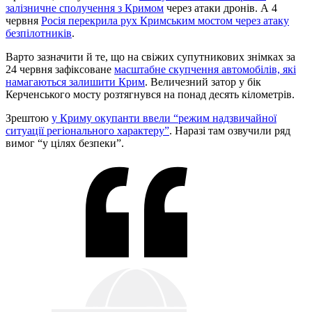
залізничне сполучення з Кримом
через атаки дронів. А 4
червня
Росія перекрила рух Кримським мостом через атаку
безпілотників
.
Варто зазначити й те, що на свіжих супутникових знімках за
24 червня зафіксоване
масштабне скупчення автомобілів, які
намагаються залишити Крим
. Величезний затор у бік
Керченського мосту розтягнувся на понад десять кілометрів.
Зрештою
у Криму окупанти ввели “режим надзвичайної
ситуації регіонального характеру”
. Наразі там озвучили ряд
вимог “у цілях безпеки”.