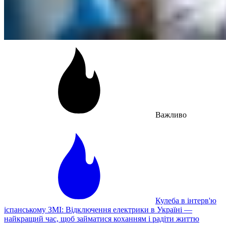
Важливо
Кулеба в інтерв'ю
іспанському ЗМІ: Відключення електрики в Україні —
найкращий час, щоб займатися коханням і радіти життю