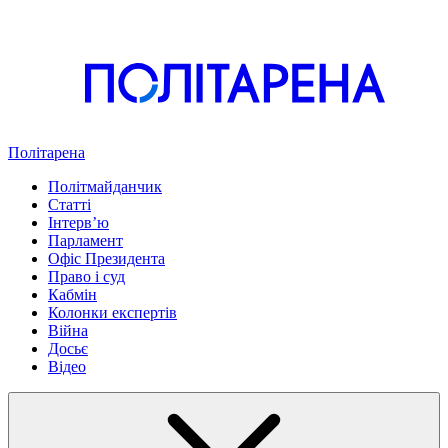
Політарена
Політмайданчик
Статті
Інтервʼю
Парламент
Офіс Президента
Право і суд
Кабмін
Колонки експертів
Війна
Досьє
Відео