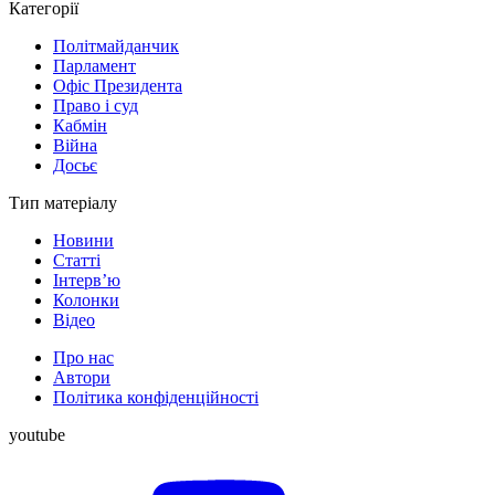
Категорії
Політмайданчик
Парламент
Офіс Президента
Право і суд
Кабмін
Війна
Досьє
Тип матеріалу
Новини
Статті
Інтерв’ю
Колонки
Відео
Про нас
Автори
Політика конфіденційності
youtube