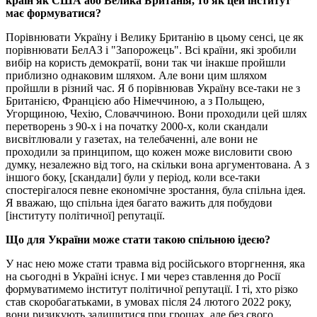
країн як США або Велика Британія, то як цей інститут
має формуватися?
Порівнювати Україну і Велику Британію в цьому сенсі, це як
порівнювати БелАЗ і "Запорожець". Всі країни, які зробили
вибір на користь демократії, вони так чи інакше пройшли
приблизно однаковим шляхом. Але вони цим шляхом
пройшли в різний час. Я б порівнював Україну все-таки не з
Британією, Францією або Німеччиною, а з Польщею,
Угорщиною, Чехію, Словаччиною. Вони проходили цей шлях
перетворень з 90-х і на початку 2000-х, коли скандали
висвітлювали у газетах, на телебаченні, але вони не
проходили за принципом, що кожен може висловити свою
думку, незалежно від того, на скільки вона аргументована. А з
іншого боку, [скандали] були у період, коли все-таки
спостерігалося певне економічне зростання, була спільна ідея.
Я вважаю, що спільна ідея багато важить для побудови
[інституту політичної] репутації.
Що для України може стати такою спільною ідеєю?
У нас нею може стати травма від російського вторгнення, яка
на сьогодні в Україні існує. І ми через ставлення до Росії
формуватимемо інститут політичної репутації. І ті, хто різко
став скоробагатьками, в умовах після 24 лютого 2022 року,
вони ризикують залишитися при грошах, але без свого