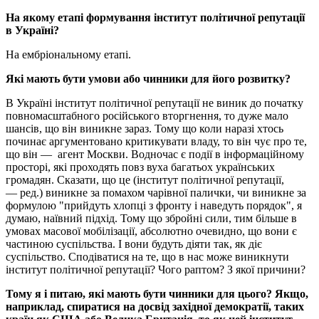
На якому етапі формування інститут політичної репутації
в Україні?
На ембріональному етапі.
Які мають бути умови або чинники для його розвитку?
В Україні інститут політичної репутації не виник до початку
повномасштабного російського вторгнення, то дуже мало
шансів, що він виникне зараз. Тому що коли наразі хтось
починає аргументовано критикувати владу, то він чує про те,
що він — агент Москви. Водночас є події в інформаційному
просторі, які проходять повз вуха багатьох українських
громадян. Сказати, що це (інститут політичної репутації,
— ред.) виникне за помахом чарівної палички, чи виникне за
формулою "прийдуть хлопці з фронту і наведуть порядок", я
думаю, наївний підхід. Тому що збройні сили, тим більше в
умовах масової мобілізації, абсолютно очевидно, що вони є
частиною суспільства. І вони будуть діяти так, як діє
суспільство. Сподіватися на те, що в нас може виникнути
інститут політичної репутації? Чого раптом? З якої причини?
Тому я і питаю, які мають бути чинники для цього? Якщо,
наприклад, спиратися на досвід західної демократії, таких