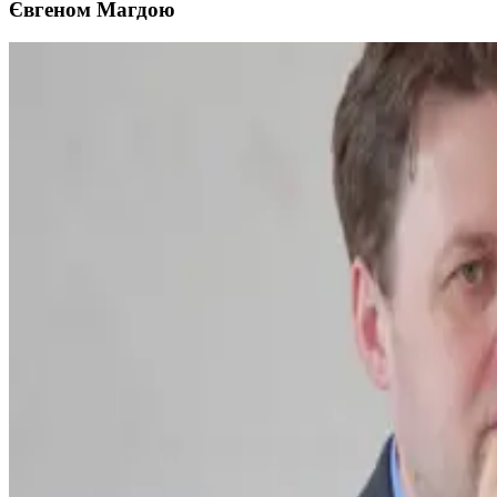
Євгеном Магдою