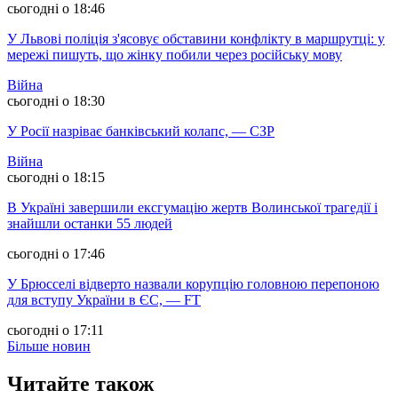
сьогодні о 18:46
У Львові поліція з'ясовує обставини конфлікту в маршрутці: у
мережі пишуть, що жінку побили через російську мову
Війна
сьогодні о 18:30
У Росії назріває банківський колапс, — СЗР
Війна
сьогодні о 18:15
В Україні завершили ексгумацію жертв Волинської трагедії і
знайшли останки 55 людей
сьогодні о 17:46
У Брюсселі відверто назвали корупцію головною перепоною
для вступу України в ЄС, — FT
сьогодні о 17:11
Більше новин
Читайте також