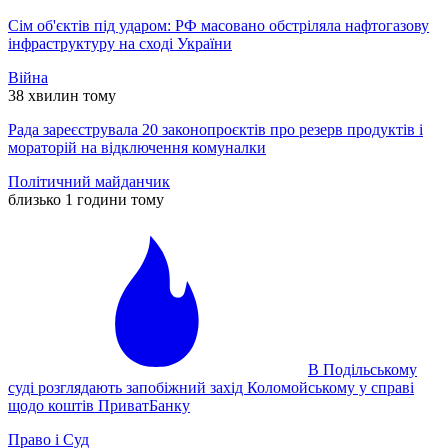
Сім об'єктів під ударом: РФ масовано обстріляла нафтогазову
інфраструктуру на сході України
Війна
38 хвилин тому
Рада зареєструвала 20 законопроєктів про резерв продуктів і
мораторій на відключення комуналки
Політичний майданчик
близько 1 години тому
В Подільському
суді розглядають запобіжний захід Коломойському у справі
щодо коштів ПриватБанку
Право і Суд