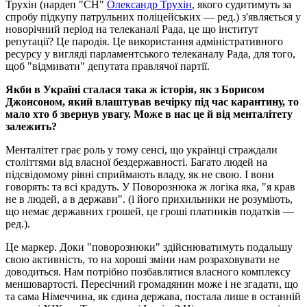
Трухін (нардеп "СН"
Олександр Трухін
, якого судитимуть за
спробу підкупу патрульних поліцейських — ред.) з'являється у
новорічний період на телеканалі Рада, це що інститут
репутації? Це пародія. Це використання адміністративного
ресурсу у вигляді парламентського телеканалу Рада, для того,
щоб "відмивати" депутата правлячої партії.
Якби в Україні сталася така ж історія, як з Борисом
Джонсоном, який влаштував вечірку під час карантину, то
мало хто б звернув увагу. Може в нас це й від менталітету
залежить?
Менталітет грає роль у тому сенсі, що українці страждали
століттями від власної бездержавності. Багато людей на
підсвідомому рівні сприймають владу, як не свою. І вони
говорять: та всі крадуть. У Поворознюка ж логіка яка, "я крав
не в людей, а в держави". (і його прихильники не розуміють,
що немає державних грошей, це гроші платників податків —
ред.).
Це маркер. Доки "поворознюки" здійснюватимуть подальшу
свою активність, то на хороші зміни нам розраховувати не
доводиться. Нам потрібно позбавлятися власного комплексу
меншовартості. Пересічний громадянин може і не згадати, що
та сама Німеччина, як єдина держава, постала лише в останній