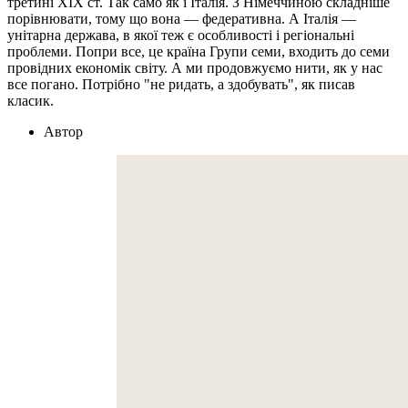
третині XIX ст. Так само як і Італія. З Німеччиною складніше
порівнювати, тому що вона — федеративна. А Італія —
унітарна держава, в якої теж є особливості і регіональні
проблеми. Попри все, це країна Групи семи, входить до семи
провідних економік світу. А ми продовжуємо нити, як у нас
все погано. Потрібно "не ридать, а здобувать", як писав
класик.
Автор