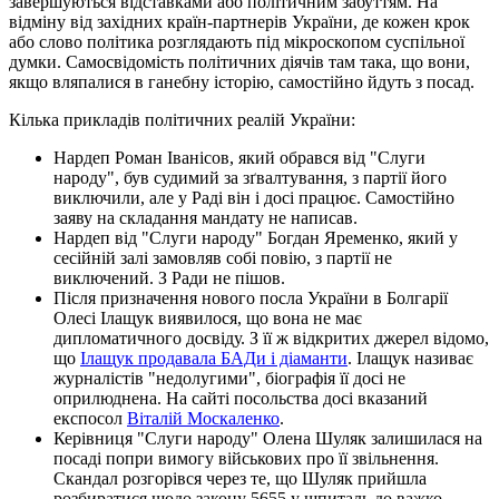
завершуються відставками або політичним забуттям. На
відміну від західних країн-партнерів України, де кожен крок
або слово політика розглядають під мікроскопом суспільної
думки. Самосвідомість політичних діячів там така, що вони,
якщо вляпалися в ганебну історію, самостійно йдуть з посад.
Кілька прикладів політичних реалій України:
Нардеп Роман Іванісов, який обрався від "Слуги
народу", був судимий за зґвалтування, з партії його
виключили, але у Раді він і досі працює. Самостійно
заяву на складання мандату не написав.
Нардеп від "Слуги народу" Богдан Яременко, який у
сесійній залі замовляв собі повію, з партії не
виключений. З Ради не пішов.
Після призначення нового посла України в Болгарії
Олесі Ілащук виявилося, що вона не має
дипломатичного досвіду. З її ж відкритих джерел відомо,
що
Ілащук продавала БАДи і діаманти
. Ілащук називає
журналістів "недолугими", біографія її досі не
оприлюднена. На сайті посольства досі вказаний
експосол
Віталій Москаленко
.
Керівниця "Слуги народу" Олена Шуляк залишилася на
посаді попри вимогу військових про її звільнення.
Скандал розгорівся через те, що Шуляк прийшла
розбиратися щодо закону 5655 у шпиталь до важко