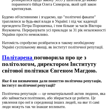
пораненого бійця Олега Симороза, який цей закон
критикував.
Будемо об'єктивними і згадаємо, що "політичні факапи"
траплялися за будь-якої влади в Україні: і під час каденції
президента Петра Порошенка, і тим більше за часів Віктора
Януковича. Перерахувати усі приклади за 31 рік незалежності
України просто неможливо.
Натомість спробуємо розібратися в такому необхідному
Україні суспільному явищі, як інститут політичної репутації.
Політарена
поговорила про це з
політологом, директором Інституту
світової політики Євгеном Магдою.
Яке б ви визначення дали поняттю політична репутація,
інститут політичної репутації?
Політична репутація — це нематеріальний актив людини, яка
або займається політикою, або збирається це робити. Це
уявлення про неї в середовищі інших людей, на яке ті самі
люди можуть так чи інакше впливати.