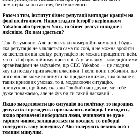
нематеріального активу, без іміджевого.
Разом з тим, інститут бізнес-репутації виглядає кращім на
фоні політичного. Якщо згадати історії з керівником
Yakaboo або брендом Yaro, то бізнес реагує швидше і
якісніше. Як вам здається?
Так, безумовно. Але це все-таки комерційні компанії. І будь-
яка репутація не з'являється сама по собі, її не можна зробити
як щеплення від ковіду, репутацією не можна прищепити всім,
хто є в інформаційному просторі. А у випадку з комерційними
організаціями не забувайте, що СЕО Yakaboo — це людина,
яку на посаду призначали власники. І коли вони побачили, що
його вислів може вплинути на продажі книжок, тим більше в
таких кризових умовах, то я, моделюючи ситуацію,
припускаю, що йому сказали "любий наш друже, ми тебе
дуже поважаємо, але не був би ти такий ласкавий".
Якщо змоделювати цю ситуацію на політику, то народних
депутатів і президента призначають виборці. І виходить,
якщо призначені виборцями люди, вчиняючи не дуже
гарним чином, залишаються на посадах, то виборці
толерують таку поведінку? Або толерують певних осіб з
темним минулим
.