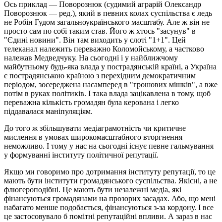
Ось приклад — Поворознюк (судимий аграрій Олександр
Поворознюк — ред.), який в певних колах суспільства є ледь
не Робін Гудом загальноукраїнського масштабу. Але ж він не
просто сам по собі таким став. Його ж хтось "засунув" в
"Єдині новини". Він там виходить у слоті "1+1". Цей
телеканал належить переважно Коломойському, а частково
належав Медведчуку. На сьогодні і у найближчому
майбутньому будь-яка влада у пострадянській країні, а Україна
є пострадянською країною з перехідним демократичним
періодом, зосереджена насамперед в "грошових мішків", а вже
потім в руках політиків. І така влада зацікавлена в тому, щоб
переважна кількість громадян була керована і легко
піддавалася маніпуляціям.
До того ж збільшувати медіаграмотність чи критичне
мислення в умовах широкомасштабного вторгнення
неможливо. І тому у нас на сьогодні існує певне гальмування
у формуванні інституту політичної репутації.
Якщо ми говоримо про дотримання інституту репутації, то це
мають бути інститути громадянського суспільства. Якісні, а не
флюгероподібні. Це мають бути незалежні медіа, які
фінансуються громадянами на прозорих засадах. Або, що мені
набагато менше подобається, фінансуються з-за кордону. І все
це застосовувало б помітні репутаційні впливи. А зараз в нас