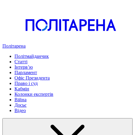
Політарена
Політмайданчик
Статті
Інтервʼю
Парламент
Офіс Президента
Право і суд
Кабмін
Колонки експертів
Війна
Досьє
Відео