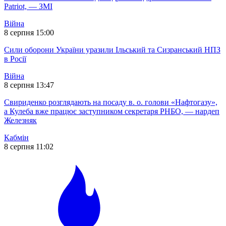
Patriot, — ЗМІ
Війна
8 серпня 15:00
Сили оборони України уразили Ільський та Сизранський НПЗ
в Росії
Війна
8 серпня 13:47
Свириденко розглядають на посаду в. о. голови «Нафтогазу»,
а Кулеба вже працює заступником секретаря РНБО, — нардеп
Железняк
Кабмін
8 серпня 11:02