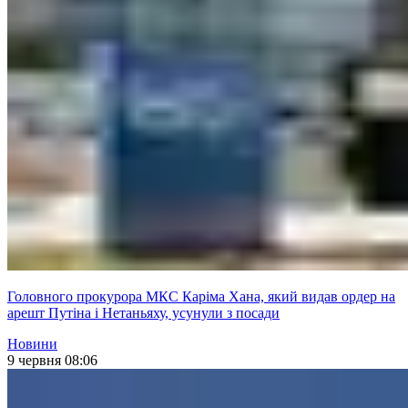
Головного прокурора МКС Каріма Хана, який видав ордер на
арешт Путіна і Нетаньяху, усунули з посади
Новини
9 червня 08:06