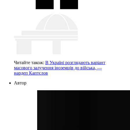
Читайте також:
В Україні розглядають варіант
масового залучення іноземців до війська, —
нардеп Каптєлов
Автор