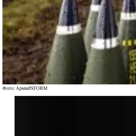
Фото: АрміяINFORM