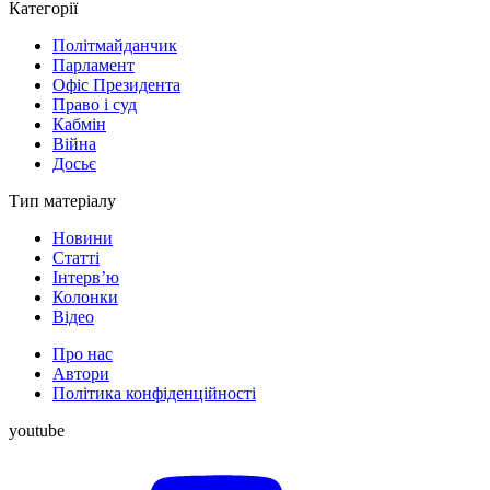
Категорії
Політмайданчик
Парламент
Офіс Президента
Право і суд
Кабмін
Війна
Досьє
Тип матеріалу
Новини
Статті
Інтерв’ю
Колонки
Відео
Про нас
Автори
Політика конфіденційності
youtube