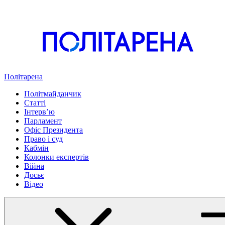
Політарена
Політмайданчик
Статті
Інтервʼю
Парламент
Офіс Президента
Право і суд
Кабмін
Колонки експертів
Війна
Досьє
Відео