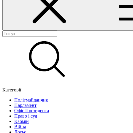
Категорії
Політмайданчик
Парламент
Офіс Президента
Право і суд
Кабмін
Війна
Досьє