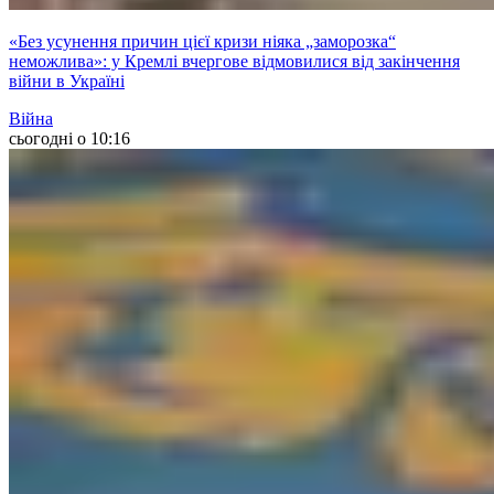
«Без усунення причин цієї кризи ніяка „заморозка“
неможлива»: у Кремлі вчергове відмовилися від закінчення
війни в Україні
Війна
сьогодні о 10:16