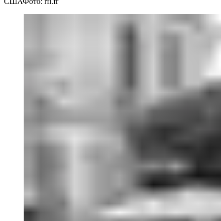
США
Фото: rfi.fr