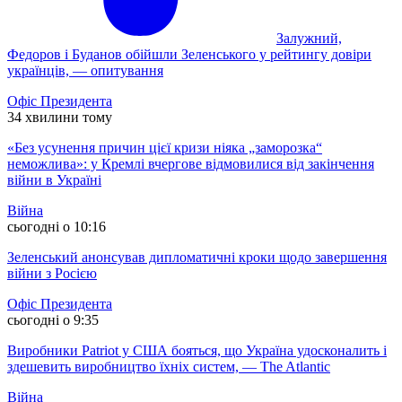
Залужний,
Федоров і Буданов обійшли Зеленського у рейтингу довіри
українців, — опитування
Офіс Президента
34 хвилини тому
«Без усунення причин цієї кризи ніяка „заморозка“
неможлива»: у Кремлі вчергове відмовилися від закінчення
війни в Україні
Війна
сьогодні о 10:16
Зеленський анонсував дипломатичні кроки щодо завершення
війни з Росією
Офіс Президента
сьогодні о 9:35
Виробники Patriot у США бояться, що Україна удосконалить і
здешевить виробництво їхніх систем, — The Atlantic
Війна