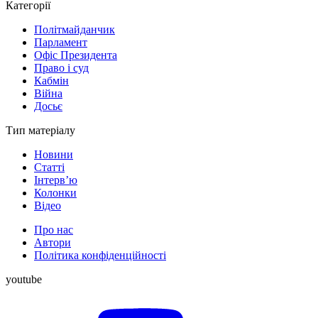
Категорії
Політмайданчик
Парламент
Офіс Президента
Право і суд
Кабмін
Війна
Досьє
Тип матеріалу
Новини
Статті
Інтерв’ю
Колонки
Відео
Про нас
Автори
Політика конфіденційності
youtube