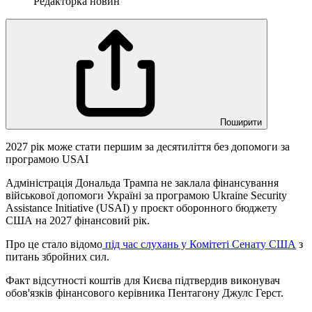
Редакторка новин
Поширити
2027 рік може стати першим за десятиліття без допомоги за
програмою USAI
Адміністрація Дональда Трампа не заклала фінансування
військової допомоги Україні за програмою Ukraine Security
Assistance Initiative (USAI) у проєкт оборонного бюджету
США на 2027 фінансовий рік.
Про це стало відомо
під час слухань у Комітеті Сенату США
з
питань збройних сил.
Факт відсутності коштів для Києва підтвердив виконувач
обов'язків фінансового керівника Пентагону Джулс Герст.