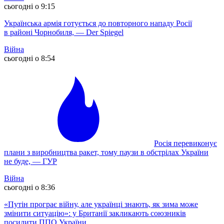
сьогодні о 9:15
Українська армія готується до повторного нападу Росії
в районі Чорнобиля, — Der Spiegel
Війна
сьогодні о 8:54
Росія перевиконує
плани з виробництва ракет, тому паузи в обстрілах України
не буде, — ГУР
Війна
сьогодні о 8:36
«Путін програє війну, але українці знають, як зима може
змінити ситуацію»: у Британії закликають союзників
посилити ППО України