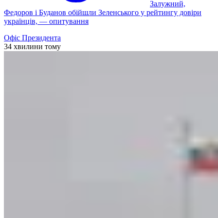
Залужний,
Федоров і Буданов обійшли Зеленського у рейтингу довіри
українців, — опитування
Офіс Президента
34 хвилини тому