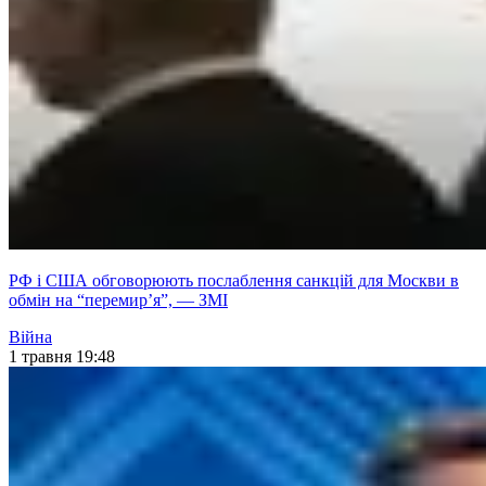
РФ і США обговорюють послаблення санкцій для Москви в
обмін на “перемир’я”, — ЗМІ
Війна
1 травня 19:48