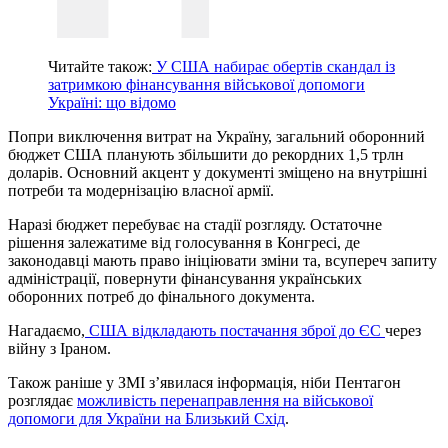
Читайте також:
У США набирає обертів скандал із
затримкою фінансування військової допомоги
Україні: що відомо
Попри виключення витрат на Україну, загальний оборонний
бюджет США планують збільшити до рекордних 1,5 трлн
доларів. Основний акцент у документі зміщено на внутрішні
потреби та модернізацію власної армії.
Наразі бюджет перебуває на стадії розгляду. Остаточне
рішення залежатиме від голосування в Конгресі, де
законодавці мають право ініціювати зміни та, всупереч запиту
адміністрації, повернути фінансування українських
оборонних потреб до фінального документа.
Нагадаємо,
США відкладають постачання зброї до ЄС
через
війну з Іраном.
Також раніше у ЗМІ з’явилася інформація, ніби Пентагон
розглядає
можливість перенаправлення на військової
допомоги для України на Близький Схід
.