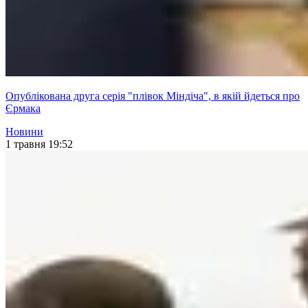
Опублікована друга серія "плівок Міндіча", в якій йдеться про
Єрмака
Новини
1 травня 19:52