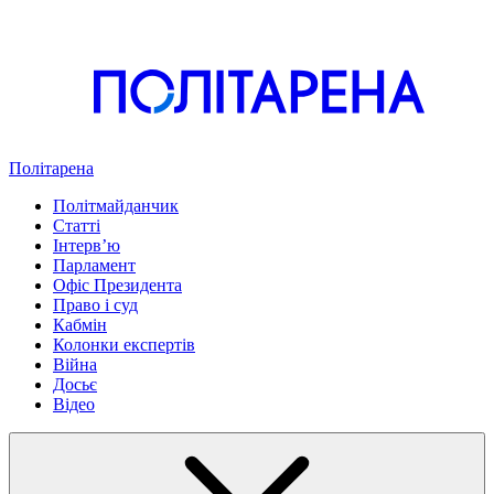
Політарена
Політмайданчик
Статті
Інтервʼю
Парламент
Офіс Президента
Право і суд
Кабмін
Колонки експертів
Війна
Досьє
Відео