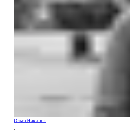
Ольга Никитюк