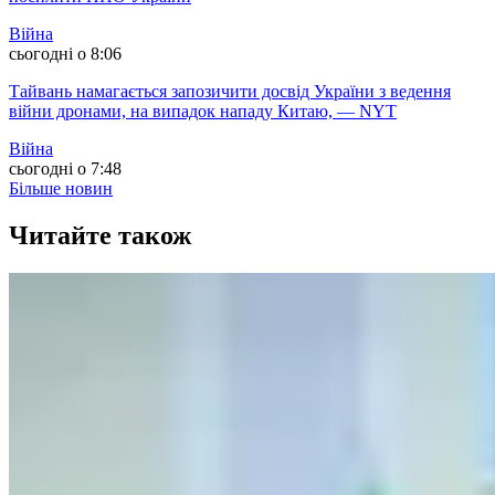
Війна
сьогодні о 8:06
Тайвань намагається запозичити досвід України з ведення
війни дронами, на випадок нападу Китаю, — NYT
Війна
сьогодні о 7:48
Більше новин
Читайте також