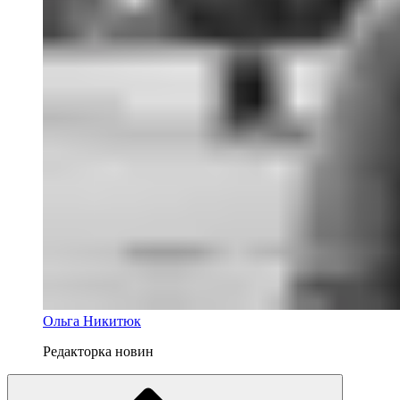
Ольга Никитюк
Редакторка новин