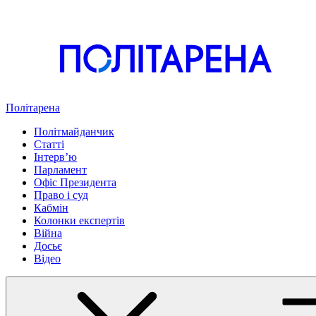
Політарена
Політмайданчик
Статті
Інтервʼю
Парламент
Офіс Президента
Право і суд
Кабмін
Колонки експертів
Війна
Досьє
Відео