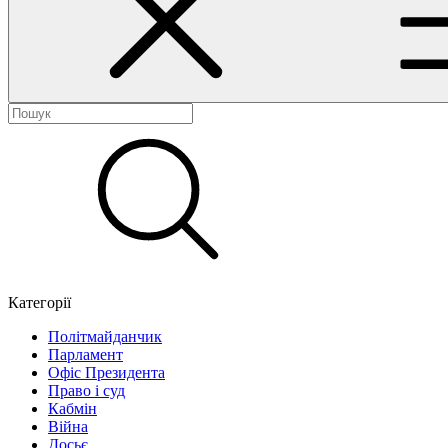
Категорії
Політмайданчик
Парламент
Офіс Президента
Право і суд
Кабмін
Війна
Досьє