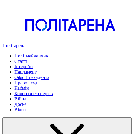
Політарена
Політмайданчик
Статті
Інтервʼю
Парламент
Офіс Президента
Право і суд
Кабмін
Колонки експертів
Війна
Досьє
Відео