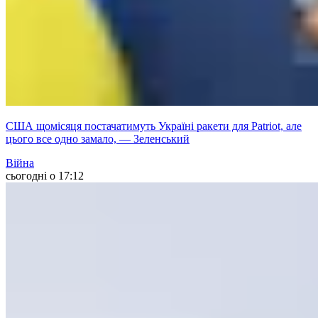
США щомісяця постачатимуть Україні ракети для Patriot, але
цього все одно замало, — Зеленський
Війна
сьогодні о 17:12