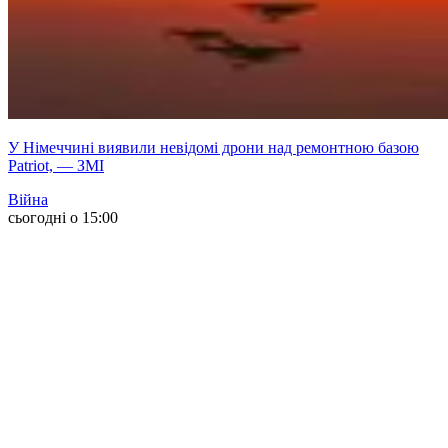
У Німеччині виявили невідомі дрони над ремонтною базою
Patriot, — ЗМІ
Війна
сьогодні о 15:00