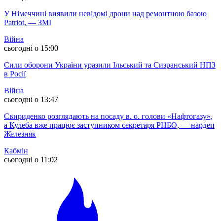
У Німеччині виявили невідомі дрони над ремонтною базою
Patriot, — ЗМІ
Війна
сьогодні о 15:00
Сили оборони України уразили Ільський та Сизранський НПЗ
в Росії
Війна
сьогодні о 13:47
Свириденко розглядають на посаду в. о. голови «Нафтогазу»,
а Кулеба вже працює заступником секретаря РНБО, — нардеп
Железняк
Кабмін
сьогодні о 11:02