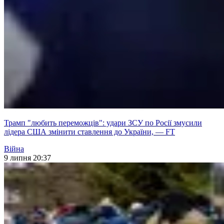
Трамп "любить переможців": удари ЗСУ по Росії змусили
лідера США змінити ставлення до України, — FT
Війна
9 липня 20:37