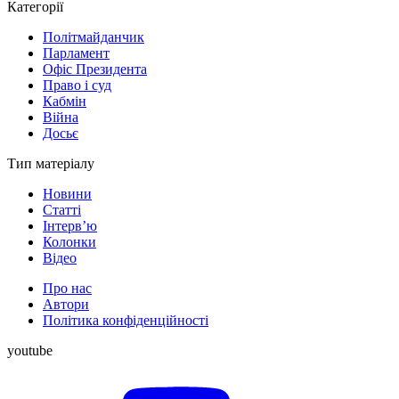
Категорії
Політмайданчик
Парламент
Офіс Президента
Право і суд
Кабмін
Війна
Досьє
Тип матеріалу
Новини
Статті
Інтерв’ю
Колонки
Відео
Про нас
Автори
Політика конфіденційності
youtube