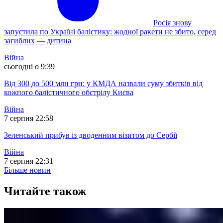
Росія знову
запустила по Україні балістику: жодної ракети не збито, серед
загиблих — дитина
Війна
сьогодні о 9:39
Від 300 до 500 млн грн: у КМДА назвали суму збитків від
кожного балістичного обстрілу Києва
Війна
7 серпня 22:58
Зеленський прибув із дводенним візитом до Сербії
Війна
7 серпня 22:31
Більше новин
Читайте також