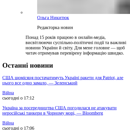
Ольга Никитюк
Редакторка новин
Понад 15 років працюю в онлайн-медіа,
висвітлюючи суспільно-політичні події та важливі
новини України й світу. Для мене головне — щоб
читач отримував перевірену інформацію швидко.
Останні новини
США щомісяця постачатимуть Україні ракети для Patriot, але
цього все одно замало, — Зеленський
Війна
сьогодні о 17:12
Україна за посередництва США погодилася не атакувати
неросійські танкери в Чорному морі, — Bloomberg
Війна
сьогодні о 17:06