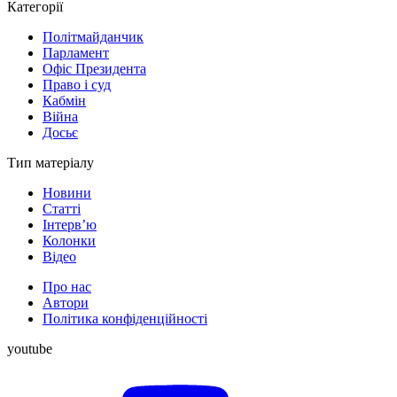
Категорії
Політмайданчик
Парламент
Офіс Президента
Право і суд
Кабмін
Війна
Досьє
Тип матеріалу
Новини
Статті
Інтерв’ю
Колонки
Відео
Про нас
Автори
Політика конфіденційності
youtube