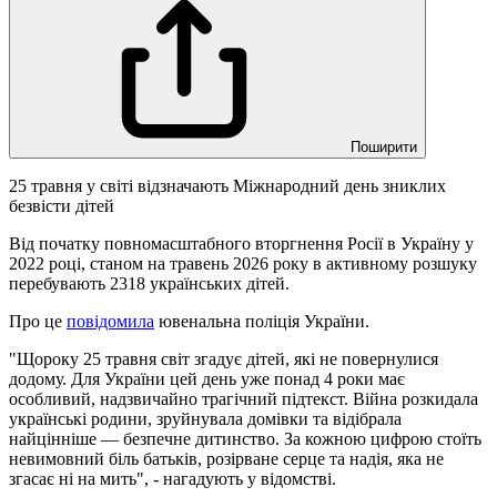
Поширити
25 травня у світі відзначають Міжнародний день зниклих
безвісти дітей
Від початку повномасштабного вторгнення Росії в Україну у
2022 році, станом на травень 2026 року в активному розшуку
перебувають 2318 українських дітей.
Про це
повідомила
ювенальна поліція України.
"Щороку 25 травня світ згадує дітей, які не повернулися
додому. Для України цей день уже понад 4 роки має
особливий, надзвичайно трагічний підтекст. Війна розкидала
українські родини, зруйнувала домівки та відібрала
найцінніше — безпечне дитинство. За кожною цифрою стоїть
невимовний біль батьків, розірване серце та надія, яка не
згасає ні на мить", - нагадують у відомстві.