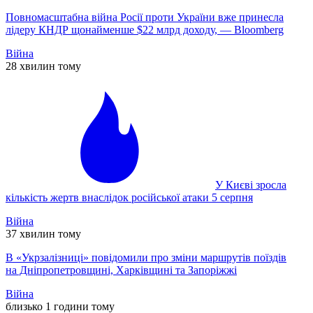
Повномасштабна війна Росії проти України вже принесла
лідеру КНДР щонайменше $22 млрд доходу, — Bloomberg
Війна
28 хвилин тому
У Києві зросла
кількість жертв внаслідок російської атаки 5 серпня
Війна
37 хвилин тому
В «Укрзалізниці» повідомили про зміни маршрутів поїздів
на Дніпропетровщині, Харківщині та Запоріжжі
Війна
близько 1 години тому