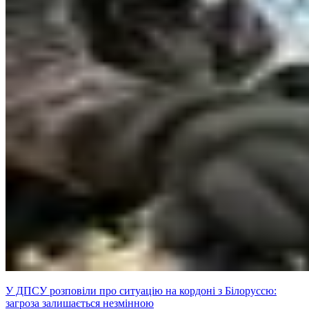
У ДПСУ розповіли про ситуацію на кордоні з Білоруссю:
загроза залишається незмінною