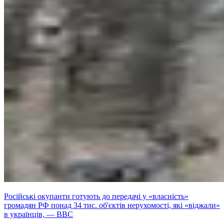
Російські окупанти готують до передачі у «власність»
громадян РФ понад 34 тис. об'єктів нерухомості, які «віджали»
в українців, — ВВС