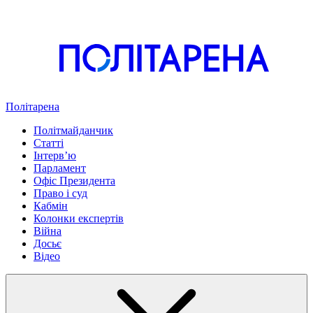
Політарена
Політмайданчик
Статті
Інтервʼю
Парламент
Офіс Президента
Право і суд
Кабмін
Колонки експертів
Війна
Досьє
Відео