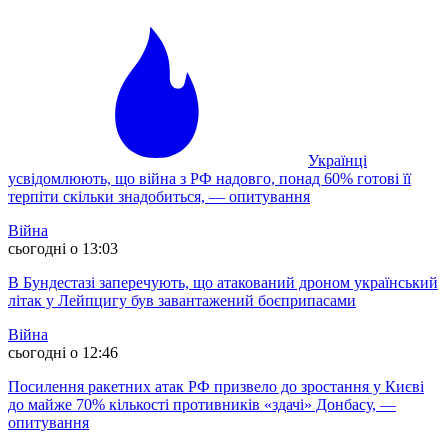
Українці
усвідомлюють, що війна з РФ надовго, понад 60% готові її
терпіти скільки знадобиться, — опитування
Війна
сьогодні о 13:03
В Бундестазі заперечують, що атакований дроном український
літак у Лейпцигу був завантажений боєприпасами
Війна
сьогодні о 12:46
Посилення ракетних атак РФ призвело до зростання у Києві
до майже 70% кількості противників «здачі» Донбасу, —
опитування