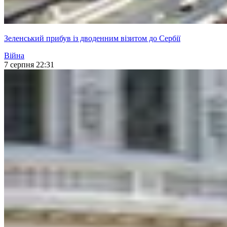
Зеленський прибув із дводенним візитом до Сербії
Війна
7 серпня 22:31