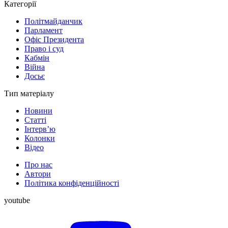
Категорії
Політмайданчик
Парламент
Офіс Президента
Право і суд
Кабмін
Війна
Досьє
Тип матеріалу
Новини
Статті
Інтерв’ю
Колонки
Відео
Про нас
Автори
Політика конфіденційності
youtube