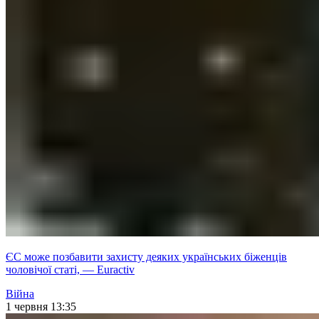
ЄС може позбавити захисту деяких українських біженців
чоловічої статі, — Euractiv
Війна
1 червня 13:35