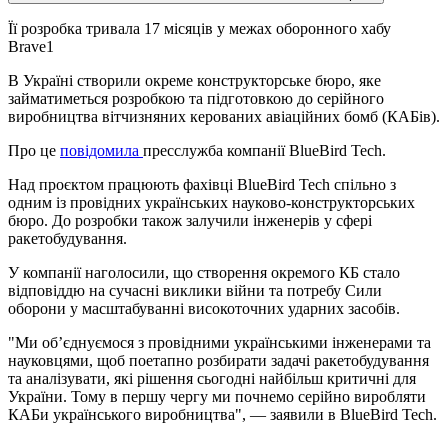
Її розробка тривала 17 місяців у межах оборонного хабу
Brave1
В Україні створили окреме конструкторське бюро, яке
займатиметься розробкою та підготовкою до серійного
виробництва вітчизняних керованих авіаційних бомб (КАБів).
Про це
повідомила
пресслужба компанії BlueBird Tech.
Над проєктом працюють фахівці BlueBird Tech спільно з
одним із провідних українських науково-конструкторських
бюро. До розробки також залучили інженерів у сфері
ракетобудування.
У компанії наголосили, що створення окремого КБ стало
відповіддю на сучасні виклики війни та потребу Сили
оборони у масштабуванні високоточних ударних засобів.
"Ми об’єднуємося з провідними українськими інженерами та
науковцями, щоб поетапно розбирати задачі ракетобудування
та аналізувати, які рішення сьогодні найбільш критичні для
України. Тому в першу чергу ми почнемо серійно виробляти
КАБи українського виробництва", — заявили в BlueBird Tech.