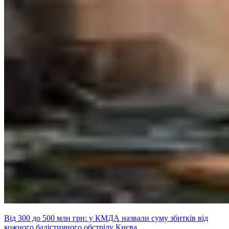
Від 300 до 500 млн грн: у КМДА назвали суму збитків від
кожного балістичного обстрілу Києва