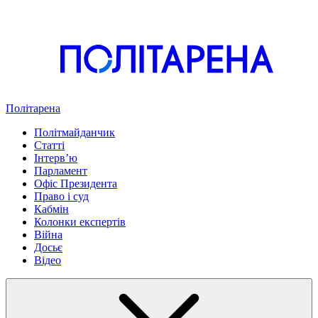
Політарена
Політмайданчик
Статті
Інтервʼю
Парламент
Офіс Президента
Право і суд
Кабмін
Колонки експертів
Війна
Досьє
Відео