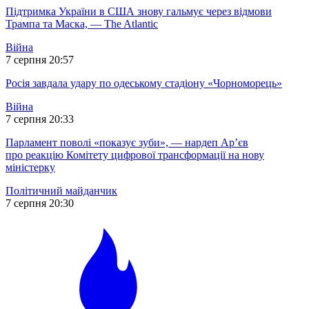
Підтримка України в США знову гальмує через відмови
Трампа та Маска, — The Atlantic
Війна
7 серпня 20:57
Росія завдала удару по одеському стадіону «Чорноморець»
Війна
7 серпня 20:33
Парламент поволі «показує зуби», — нардеп Ар’єв
про реакцію Комітету цифрової трансформації на нову
міністерку
Політичний майданчик
7 серпня 20:30