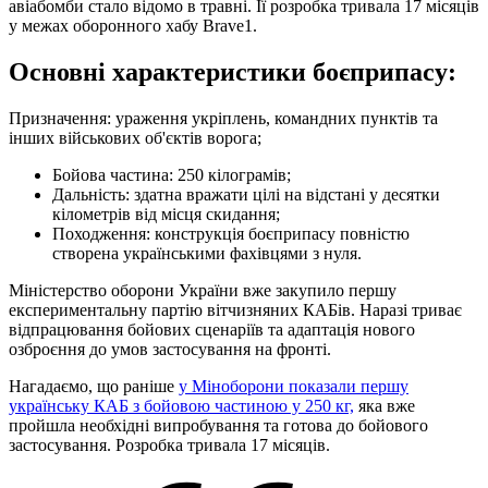
авіабомби стало відомо в травні. Її розробка тривала 17 місяців
у межах оборонного хабу Brave1.
Основні характеристики боєприпасу:
Призначення: ураження укріплень, командних пунктів та
інших військових об'єктів ворога;
Бойова частина: 250 кілограмів;
Дальність: здатна вражати цілі на відстані у десятки
кілометрів від місця скидання;
Походження: конструкція боєприпасу повністю
створена українськими фахівцями з нуля.
Міністерство оборони України вже закупило першу
експериментальну партію вітчизняних КАБів. Наразі триває
відпрацювання бойових сценаріїв та адаптація нового
озброєння до умов застосування на фронті.
Нагадаємо, що раніше
у Міноборони показали першу
українську КАБ з бойовою частиною у 250 кг,
яка вже
пройшла необхідні випробування та готова до бойового
застосування. Розробка тривала 17 місяців.