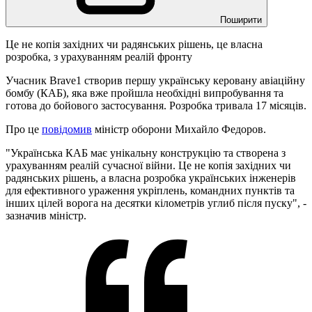
Поширити
Це не копія західних чи радянських рішень, це власна
розробка, з урахуванням реалій фронту
Учасник Brave1 створив першу українську керовану авіаційну
бомбу (КАБ), яка вже пройшла необхідні випробування та
готова до бойового застосування. Розробка тривала 17 місяців.
Про це
повідомив
міністр оборони Михайло Федоров.
"Українська КАБ має унікальну конструкцію та створена з
урахуванням реалій сучасної війни. Це не копія західних чи
радянських рішень, а власна розробка українських інженерів
для ефективного ураження укріплень, командних пунктів та
інших цілей ворога на десятки кілометрів углиб після пуску", -
зазначив міністр.