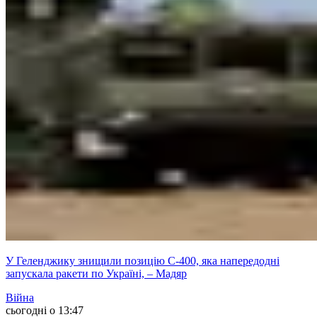
У Геленджику знищили позицію С-400, яка напередодні
запускала ракети по Україні, – Мадяр
Війна
сьогодні о 13:47