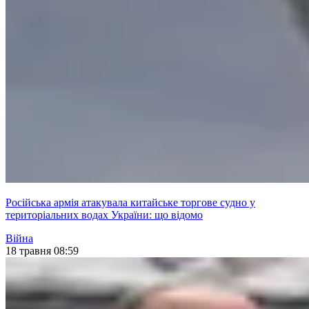
Російська армія атакувала китайське торгове судно у
територіальних водах України: що відомо
Війна
18 травня 08:59