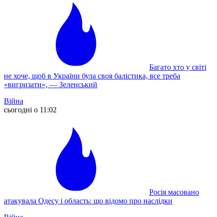
Багато хто у світі
не хоче, щоб в України була своя балістика, все треба
«вигризати», — Зеленський
Війна
сьогодні о 11:02
Росія масовано
атакувала Одесу і область: що відомо про наслідки