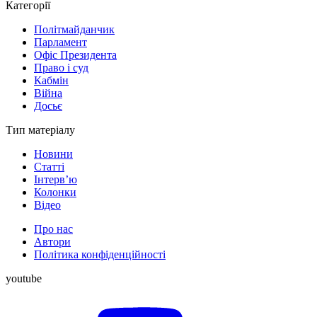
Категорії
Політмайданчик
Парламент
Офіс Президента
Право і суд
Кабмін
Війна
Досьє
Тип матеріалу
Новини
Статті
Інтерв’ю
Колонки
Відео
Про нас
Автори
Політика конфіденційності
youtube