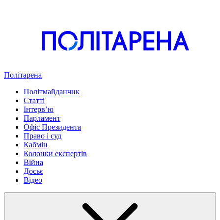
Політарена
Політмайданчик
Статті
Інтервʼю
Парламент
Офіс Президента
Право і суд
Кабмін
Колонки експертів
Війна
Досьє
Відео