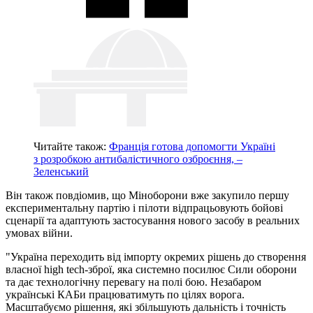
Читайте також:
Франція готова допомогти Україні
з розробкою антибалістичного озброєння, –
Зеленський
Він також повдіомив, що Міноборони вже закупило першу
експериментальну партію і пілоти відпрацьовують бойові
сценарії та адаптують застосування нового засобу в реальних
умовах війни.
"Україна переходить від імпорту окремих рішень до створення
власної high tech-зброї, яка системно посилює Сили оборони
та дає технологічну перевагу на полі бою. Незабаром
українські КАБи працюватимуть по цілях ворога.
Масштабуємо рішення, які збільшують дальність і точність