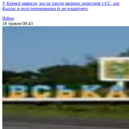
У Кремлі заявили, що не проти мирних перегорів з ЄС, але
Каллас в ролі перемовника їх не влаштовує
Війна
18 травня 08:43