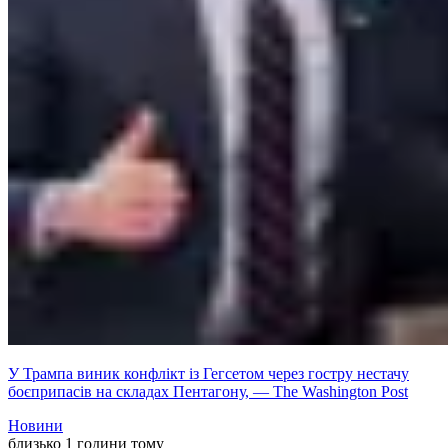
У Трампа виник конфлікт із Гегсетом через гостру нестачу
боєприпасів на складах Пентагону, — The Washington Post
Новини
близько 1 години тому