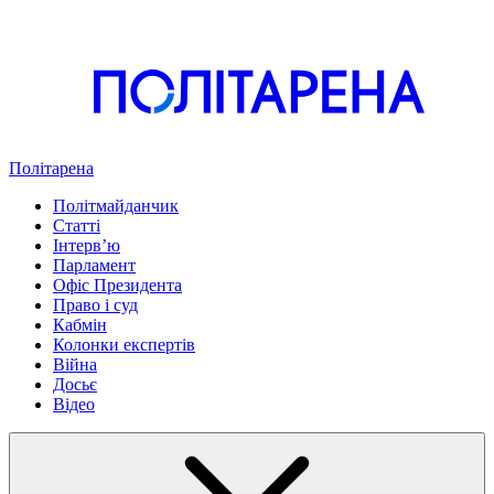
Політарена
Політмайданчик
Статті
Інтервʼю
Парламент
Офіс Президента
Право і суд
Кабмін
Колонки експертів
Війна
Досьє
Відео