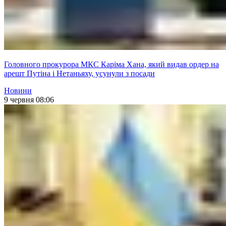
Головного прокурора МКС Каріма Хана, який видав ордер на
арешт Путіна і Нетаньяху, усунули з посади
Новини
9 червня 08:06