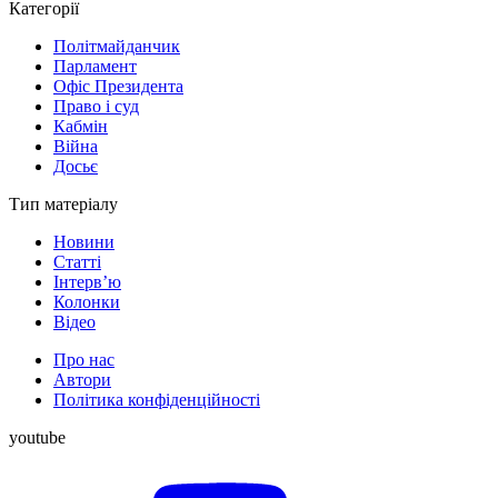
Категорії
Політмайданчик
Парламент
Офіс Президента
Право і суд
Кабмін
Війна
Досьє
Тип матеріалу
Новини
Статті
Інтерв’ю
Колонки
Відео
Про нас
Автори
Політика конфіденційності
youtube