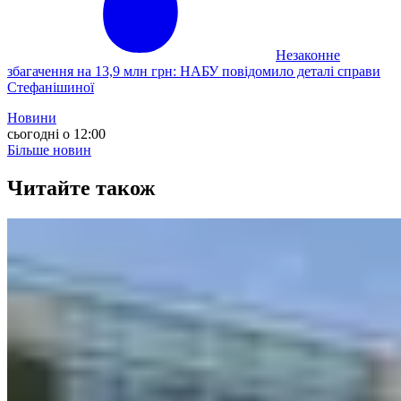
Незаконне
збагачення на 13,9 млн грн: НАБУ повідомило деталі справи
Стефанішиної
Новини
сьогодні о 12:00
Більше новин
Читайте також