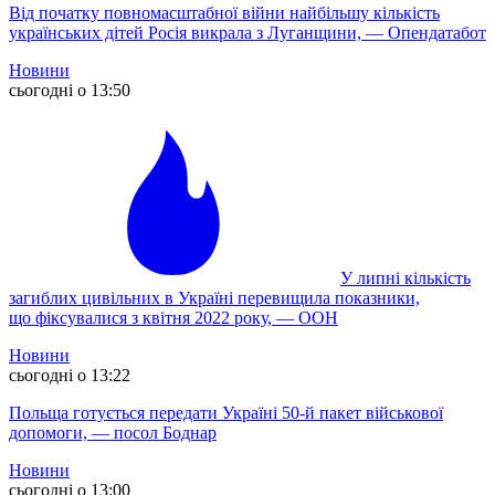
Від початку повномасштабної війни найбільшу кількість
українських дітей Росія викрала з Луганщини, — Опендатабот
Новини
сьогодні о 13:50
У липні кількість
загиблих цивільних в Україні перевищила показники,
що фіксувалися з квітня 2022 року, — ООН
Новини
сьогодні о 13:22
Польща готується передати Україні 50-й пакет військової
допомоги, — посол Боднар
Новини
сьогодні о 13:00