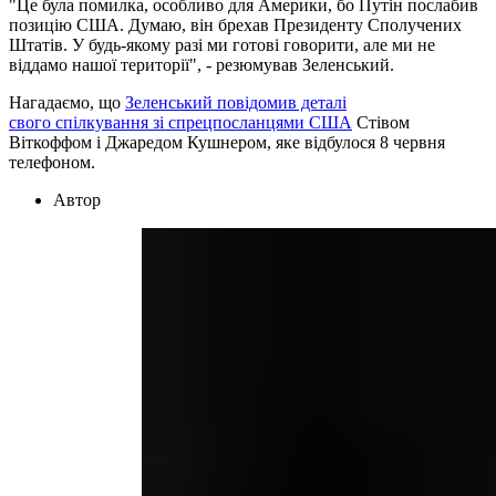
"Це була помилка, особливо для Америки, бо Путін послабив
позицію США. Думаю, він брехав Президенту Сполучених
Штатів. У будь-якому разі ми готові говорити, але ми не
віддамо нашої території", - резюмував Зеленський.
Нагадаємо, що
Зеленський повідомив деталі
свого спілкування зі спрецпосланцями США
Стівом
Віткоффом і Джаредом Кушнером, яке відбулося 8 червня
телефоном.
Автор