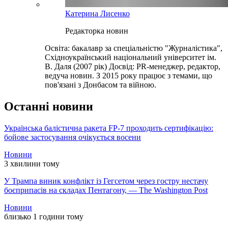
Катерина Лисенко
Редакторка новин
Освіта: бакалавр за спеціальністю "Журналістика",
Східноукраїнський національний університет ім.
В. Даля (2007 рік) Досвід: PR-менеджер, редактор,
ведуча новин. З 2015 року працює з темами, що
пов'язані з Донбасом та війною.
Останні новини
Українська балістична ракета FP-7 проходить сертифікацію:
бойове застосування очікується восени
Новини
3 хвилини тому
У Трампа виник конфлікт із Гегсетом через гостру нестачу
боєприпасів на складах Пентагону, — The Washington Post
Новини
близько 1 години тому