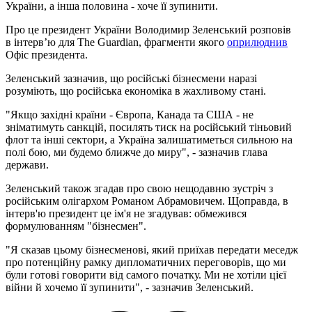
України, а інша половина - хоче її зупинити.
Про це президент України Володимир Зеленський розповів
в інтерв’ю для The Guardian, фрагменти якого
оприлюднив
Офіс президента.
Зеленський зазначив, що російські бізнесмени наразі
розуміють, що російська економіка в жахливому стані.
"Якщо західні країни - Європа, Канада та США - не
зніматимуть санкцій, посилять тиск на російський тіньовий
флот та інші сектори, а Україна залишатиметься сильною на
полі бою, ми будемо ближче до миру", - зазначив глава
держави.
Зеленський також згадав про свою нещодавню зустріч з
російським олігархом Романом Абрамовичем. Щоправда, в
інтерв'ю президент це ім'я не згадував: обмежився
формулюванням "бізнесмен".
"Я сказав цьому бізнесменові, який приїхав передати меседж
про потенційну рамку дипломатичних переговорів, що ми
були готові говорити від самого початку. Ми не хотіли цієї
війни й хочемо її зупинити", - зазначив Зеленський.