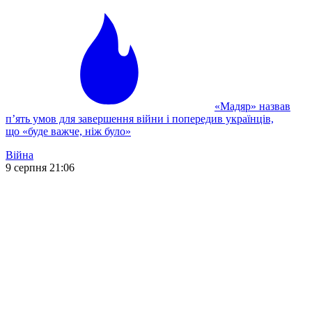
«Мадяр» назвав
п’ять умов для завершення війни і попередив українців,
що «буде важче, ніж було»
Війна
9 серпня 21:06