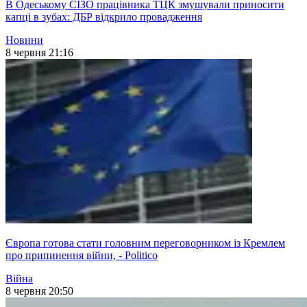
В Одеському СІЗО працівника ТЦК змушували приносити
капці в зубах: ДБР відкрило провадження
Новини
8 червня 21:16
Європа готова стати головним переговорником із Кремлем
про припинення війни, - Politico
Війна
8 червня 20:50