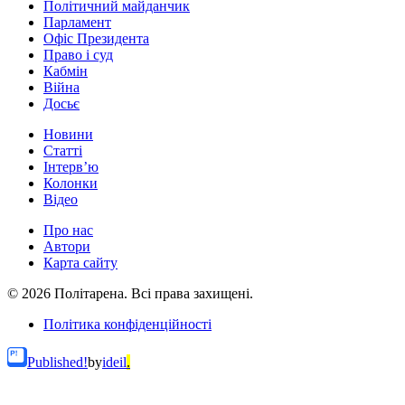
Політичний майданчик
Парламент
Офіс Президента
Право і суд
Кабмін
Війна
Досьє
Новини
Статті
Інтерв’ю
Колонки
Відео
Про нас
Автори
Карта сайту
© 2026 Політарена. Всі права захищені.
Політика конфіденційності
Published!
by
ideil
.