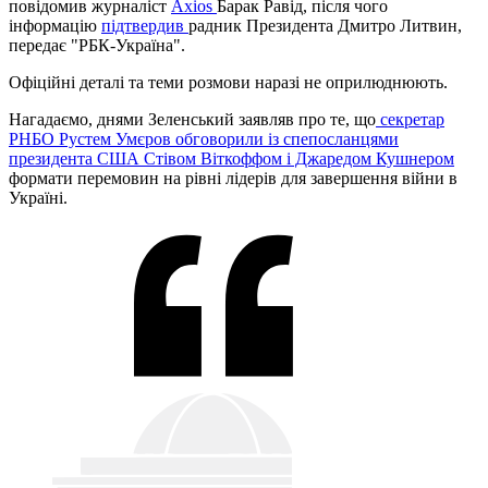
повідомив журналіст
Axios
Барак Равід, після чого
інформацію
підтвердив
радник Президента Дмитро Литвин,
передає "РБК-Україна".
Офіційні деталі та теми розмови наразі не оприлюднюють.
Нагадаємо, днями Зеленський заявляв про те, що
секретар
РНБО Рустем Умєров обговорили із спепосланцями
президента США Стівом Віткоффом і Джаредом Кушнером
формати перемовин на рівні лідерів для завершення війни в
Україні.