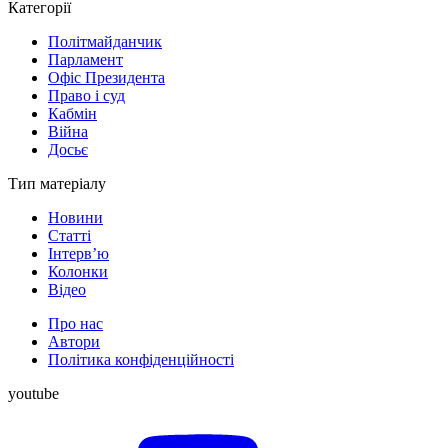
Категорії
Політмайданчик
Парламент
Офіс Президента
Право і суд
Кабмін
Війна
Досьє
Тип матеріалу
Новини
Статті
Інтерв’ю
Колонки
Відео
Про нас
Автори
Політика конфіденційності
youtube