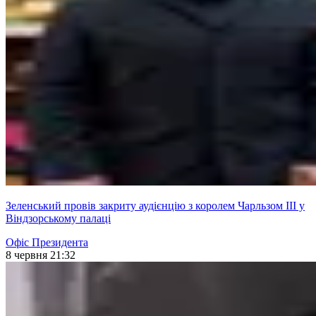
Зеленський провів закриту аудієнцію з королем Чарльзом ІІІ у
Віндзорському палаці
Офіс Президента
8 червня 21:32