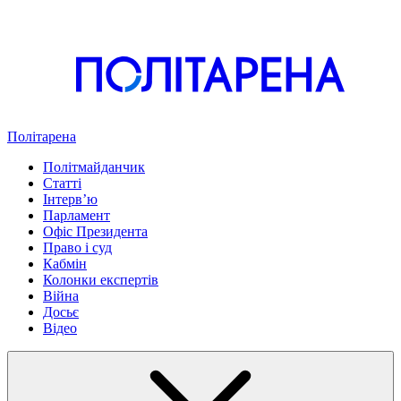
Політарена
Політмайданчик
Статті
Інтервʼю
Парламент
Офіс Президента
Право і суд
Кабмін
Колонки експертів
Війна
Досьє
Відео