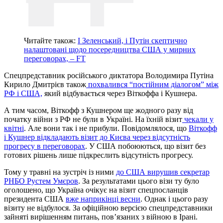
Читайте також:
І Зеленський, і Путін скептично
налаштовані щодо посередництва США у мирних
переговорах, – FT
Спецпредставник російського диктатора Володимира Путіна
Кирило Дмитрієв також
похвалився “постійним діалогом” між
РФ і США,
який відбувається через Віткоффа і Кушнера.
А тим часом, Віткофф з Кушнером ще жодного разу від
початку війни з РФ не були в Україні. На їхній візит
чекали у
квітні
. Але вони так і не прибули. Повідомлялося, що
Віткофф
і Кушнер відкладають візит до Києва через відсутність
прогресу в переговорах
. У США побоюються, що візит без
готових рішень лише підкреслить відсутність прогресу.
Тому у травні на зустріч із ними
до США вирушив секретар
РНБО Рустем Умєров
. За результатами цього візи ту було
оголошено, що Україна очікує на візит спецпосланців
президента США
вже наприкінці весни
. Однак і цього разу
візиту не відбулося. За офіційною версією спецпредставники
зайняті вирішенням питань, пов’язаних з війною в Ірані.