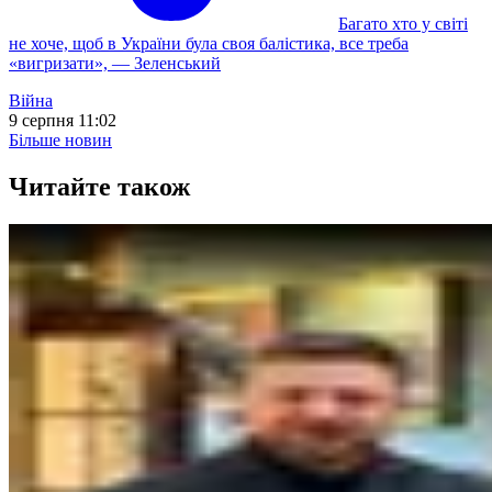
Багато хто у світі
не хоче, щоб в України була своя балістика, все треба
«вигризати», — Зеленський
Війна
9 серпня 11:02
Більше новин
Читайте також