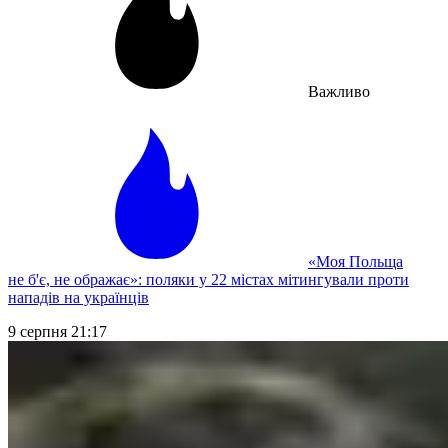
Важливо
«Моя Польща
не б'є, не ображає»: поляки у 22 містах мітингували проти
нападів на українців
9 серпня 21:17