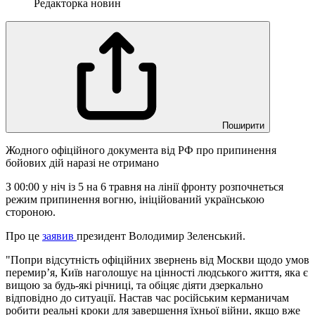
Редакторка новин
Поширити
Жодного офіційного документа від РФ про припинення
бойових дій наразі не отримано
З 00:00 у ніч із 5 на 6 травня на лінії фронту розпочнеться
режим припинення вогню, ініційований українською
стороною.
Про це
заявив
президент Володимир Зеленський.
"Попри відсутність офіційних звернень від Москви щодо умов
перемир’я, Київ наголошує на цінності людського життя, яка є
вищою за будь-які річниці, та обіцяє діяти дзеркально
відповідно до ситуації. Настав час російським керманичам
робити реальні кроки для завершення їхньої війни, якщо вже