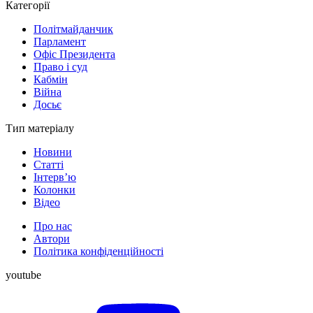
Категорії
Політмайданчик
Парламент
Офіс Президента
Право і суд
Кабмін
Війна
Досьє
Тип матеріалу
Новини
Статті
Інтерв’ю
Колонки
Відео
Про нас
Автори
Політика конфіденційності
youtube