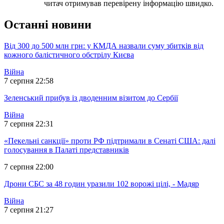
читач отримував перевірену інформацію швидко.
Останні новини
Від 300 до 500 млн грн: у КМДА назвали суму збитків від
кожного балістичного обстрілу Києва
Війна
7 серпня 22:58
Зеленський прибув із дводенним візитом до Сербії
Війна
7 серпня 22:31
«Пекельні санкції» проти РФ підтримали в Сенаті США: далі
голосування в Палаті представників
7 серпня 22:00
Дрони СБС за 48 годин уразили 102 ворожі цілі, - Мадяр
Війна
7 серпня 21:27