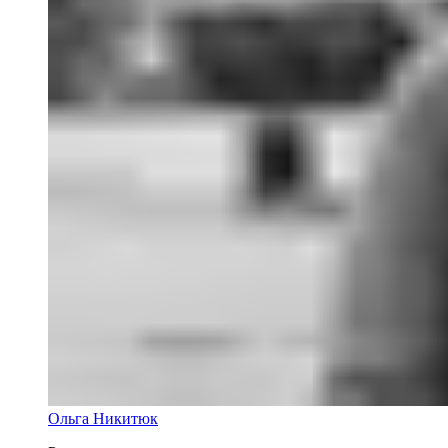
Ольга Никитюк