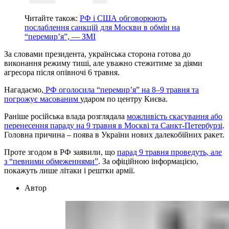
Читайте також:
РФ і США обговорюють
послаблення санкцій для Москви в обмін на
“перемир’я”, — ЗМІ
За словами президента, українська сторона готова до
виконання режиму тиші, але уважно стежитиме за діями
агресора після опівночі 6 травня.
Нагадаємо,
РФ оголосила “перемир’я” на 8–9 травня та
погрожує масованим
ударом по центру Києва.
Раніше російська влада розглядала
можливість скасування або
перенесення параду на 9 травня в Москві та Санкт-Петербурзі
.
Головна причина – поява в України нових далекобійних ракет.
Проте згодом в РФ заявили, що
парад 9 травня проведуть, але
з “певними обмеженнями”
. За офіційною інформацією,
покажуть лише літаки і рештки армії.
Автор