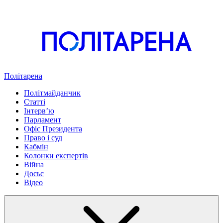
Політарена
Політмайданчик
Статті
Інтервʼю
Парламент
Офіс Президента
Право і суд
Кабмін
Колонки експертів
Війна
Досьє
Відео