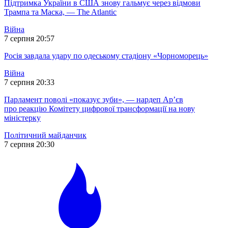
Підтримка України в США знову гальмує через відмови
Трампа та Маска, — The Atlantic
Війна
7 серпня 20:57
Росія завдала удару по одеському стадіону «Чорноморець»
Війна
7 серпня 20:33
Парламент поволі «показує зуби», — нардеп Ар’єв
про реакцію Комітету цифрової трансформації на нову
міністерку
Політичний майданчик
7 серпня 20:30