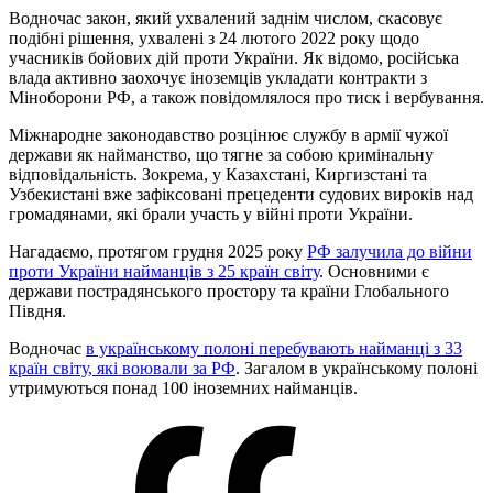
Водночас закон, який ухвалений заднім числом, скасовує
подібні рішення, ухвалені з 24 лютого 2022 року щодо
учасників бойових дій проти України. Як відомо, російська
влада активно заохочує іноземців укладати контракти з
Міноборони РФ, а також повідомлялося про тиск і вербування.
Міжнародне законодавство розцінює службу в армії чужої
держави як найманство, що тягне за собою кримінальну
відповідальність. Зокрема, у Казахстані, Киргизстані та
Узбекистані вже зафіксовані прецеденти судових вироків над
громадянами, які брали участь у війні проти України.
Нагадаємо, протягом грудня 2025 року
РФ залучила до війни
проти України найманців з 25 країн світу
. Основними є
держави пострадянського простору та країни Глобального
Півдня.
Водночас
в українському полоні перебувають найманці з 33
країн світу, які воювали за РФ
. Загалом в українському полоні
утримуються понад 100 іноземних найманців.