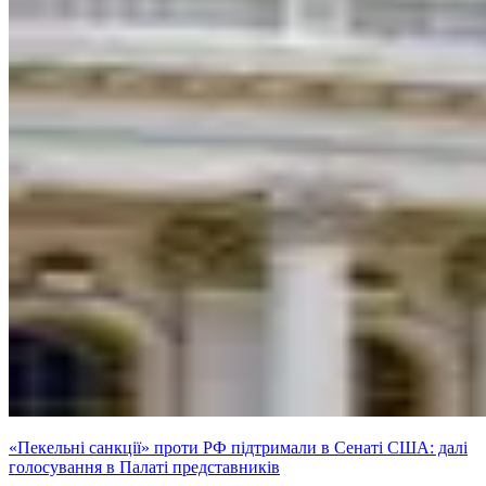
«Пекельні санкції» проти РФ підтримали в Сенаті США: далі
голосування в Палаті представників