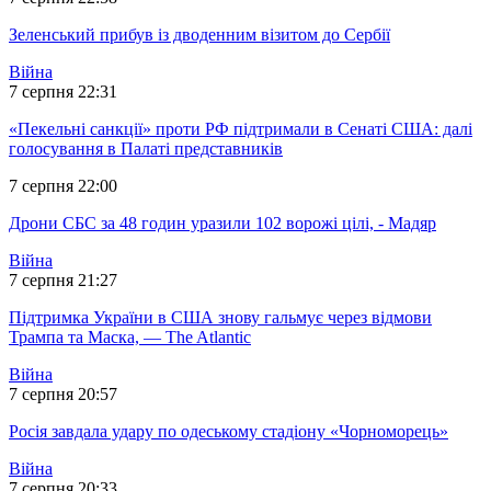
Зеленський прибув із дводенним візитом до Сербії
Війна
7 серпня 22:31
«Пекельні санкції» проти РФ підтримали в Сенаті США: далі
голосування в Палаті представників
7 серпня 22:00
Дрони СБС за 48 годин уразили 102 ворожі цілі, - Мадяр
Війна
7 серпня 21:27
Підтримка України в США знову гальмує через відмови
Трампа та Маска, — The Atlantic
Війна
7 серпня 20:57
Росія завдала удару по одеському стадіону «Чорноморець»
Війна
7 серпня 20:33