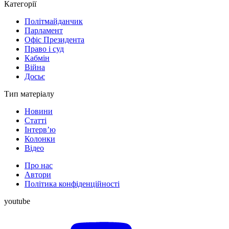
Категорії
Політмайданчик
Парламент
Офіс Президента
Право і суд
Кабмін
Війна
Досьє
Тип матеріалу
Новини
Статті
Інтерв’ю
Колонки
Відео
Про нас
Автори
Політика конфіденційності
youtube