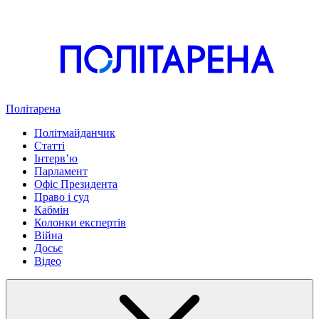
Політарена
Політмайданчик
Статті
Інтервʼю
Парламент
Офіс Президента
Право і суд
Кабмін
Колонки експертів
Війна
Досьє
Відео