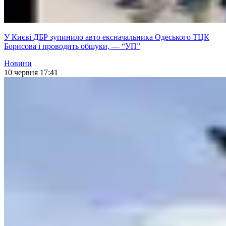
У Києві ДБР зупинило авто ексначальника Одеського ТЦК
Борисова і проводить обшуки, — “УП”
Новини
10 червня 17:41