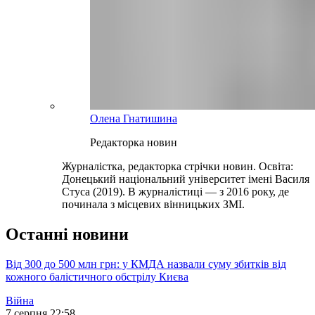
Олена Гнатишина
Редакторка новин
Журналістка, редакторка стрічки новин. Освіта:
Донецький національний університет імені Василя
Стуса (2019). В журналістиці — з 2016 року, де
починала з місцевих вінницьких ЗМІ.
Останні новини
Від 300 до 500 млн грн: у КМДА назвали суму збитків від
кожного балістичного обстрілу Києва
Війна
7 серпня 22:58