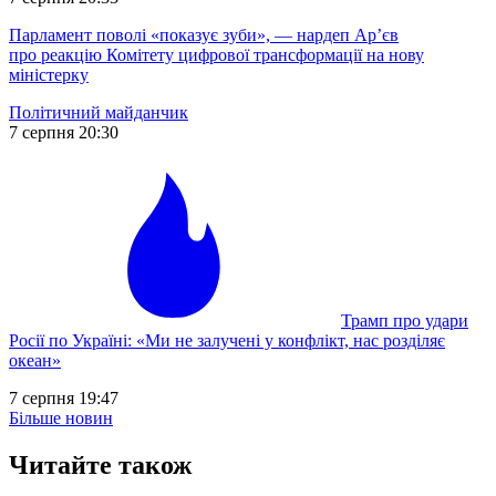
Парламент поволі «показує зуби», — нардеп Ар’єв
про реакцію Комітету цифрової трансформації на нову
міністерку
Політичний майданчик
7 серпня 20:30
Трамп про удари
Росії по Україні: «Ми не залучені у конфлікт, нас розділяє
океан»
7 серпня 19:47
Більше новин
Читайте також