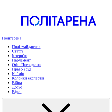
Політарена
Політмайданчик
Статті
Інтервʼю
Парламент
Офіс Президента
Право і суд
Кабмін
Колонки експертів
Війна
Досьє
Відео