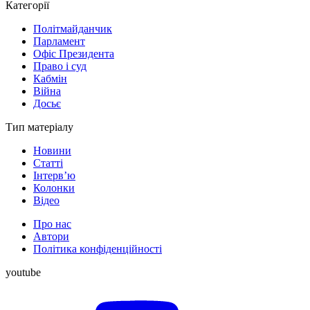
Категорії
Політмайданчик
Парламент
Офіс Президента
Право і суд
Кабмін
Війна
Досьє
Тип матеріалу
Новини
Статті
Інтерв’ю
Колонки
Відео
Про нас
Автори
Політика конфіденційності
youtube