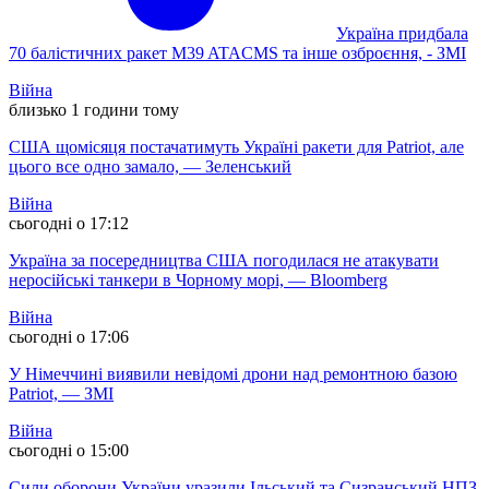
Україна придбала
70 балістичних ракет M39 ATACMS та інше озброєння, - ЗМІ
Війна
близько 1 години тому
США щомісяця постачатимуть Україні ракети для Patriot, але
цього все одно замало, — Зеленський
Війна
сьогодні о 17:12
Україна за посередництва США погодилася не атакувати
неросійські танкери в Чорному морі, — Bloomberg
Війна
сьогодні о 17:06
У Німеччині виявили невідомі дрони над ремонтною базою
Patriot, — ЗМІ
Війна
сьогодні о 15:00
Сили оборони України уразили Ільський та Сизранський НПЗ