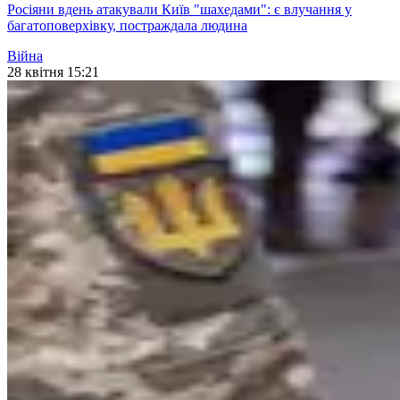
Росіяни вдень атакували Київ "шахедами": є влучання у
багатоповерхівку, постраждала людина
Війна
28 квітня 15:21