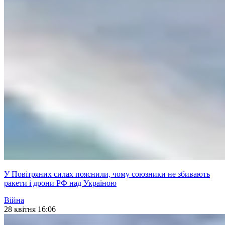
У Повітряних силах пояснили, чому союзники не збивають
ракети і дрони РФ над Україною
Війна
28 квітня 16:06