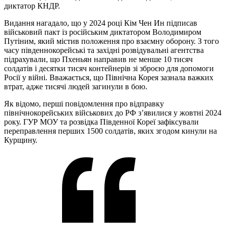
диктатор КНДР.
Bидання нагадало, що у 2024 році Кім Чен Ин підписав
військовий пакт із російським диктатором Володимиром
Путіним, який містив положення про взаємну оборону. З того
часу південнокорейські та західні розвідувальні агентства
підрахували, що Пхеньян направив не менше 10 тисяч
солдатів і десятки тисяч контейнерів зі зброєю для допомоги
Росії у війні. Вважається, що Північна Корея зазнала важких
втрат, адже тисячі людей загинули в бою.
Як відомо, перші повідомлення про відправку
північнокорейських військових до РФ з’явилися у жовтні 2024
року. ГУР МОУ та розвідка Південної Кореї зафіксували
переправлення перших 1500 солдатів, яких згодом кинули на
Курщину.