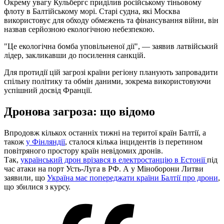
Окрему увагу Кульбергс приділив російському тіньовому
флоту в Балтійському морі. Старі судна, які Москва
використовує для обходу обмежень та фінансування війни, він
назвав серйозною екологічною небезпекою.
"Це екологічна бомба уповільненої дії", — заявив латвійський
лідер, закликавши до посилення санкцій.
Для протидії цій загрозі країни регіону планують запровадити
спільну політику та обмін даними, зокрема використовуючи
успішний досвід Франції.
Дронова загроза: що відомо
Впродовж кількох останніх тижні на теритої країн Балтії, а
також
у Фінляндії
, сталося кілька інцидентів із перетином
повітряного простору країн невідомих дронів.
Так,
український дрон врізався в електростанцію в Естонії
під
час атаки на порт Усть-Луга в РФ. А у Міноборони Литви
заявили, що
Україна має попереджати країни Балтії про дрони
,
що збилися з курсу.