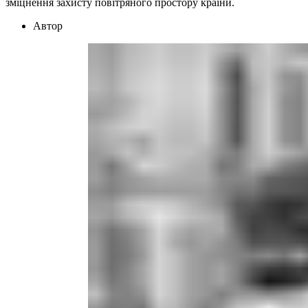
зміцнення захисту повітряного простору країни.
Автор