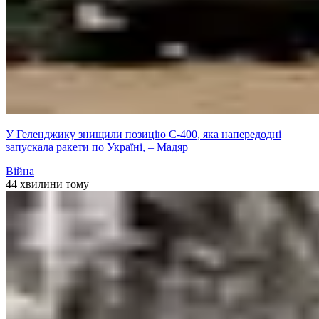
У Геленджику знищили позицію С-400, яка напередодні
запускала ракети по Україні, – Мадяр
Війна
44 хвилини тому