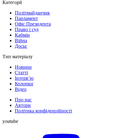
Категорії
Політмайданчик
Парламент
Офіс Президента
Право і суд
Кабмін
Війна
Досьє
Тип матеріалу
Новини
Статті
Інтерв’ю
Колонки
Відео
Про нас
Автори
Політика конфіденційності
youtube