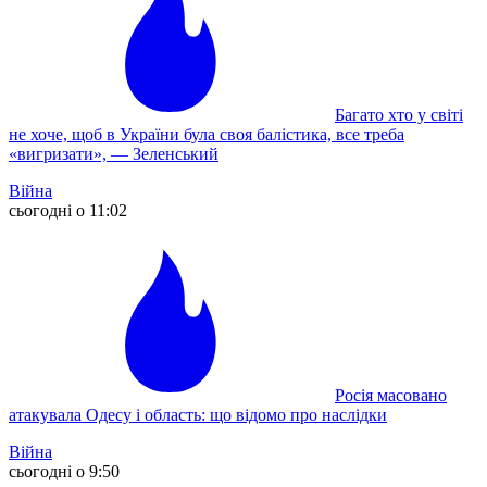
Багато хто у світі
не хоче, щоб в України була своя балістика, все треба
«вигризати», — Зеленський
Війна
сьогодні о 11:02
Росія масовано
атакувала Одесу і область: що відомо про наслідки
Війна
сьогодні о 9:50