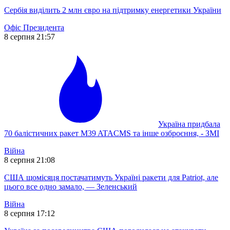
Сербія виділить 2 млн євро на підтримку енергетики України
Офіс Президента
8 серпня 21:57
Україна придбала
70 балістичних ракет M39 ATACMS та інше озброєння, - ЗМІ
Війна
8 серпня 21:08
США щомісяця постачатимуть Україні ракети для Patriot, але
цього все одно замало, — Зеленський
Війна
8 серпня 17:12