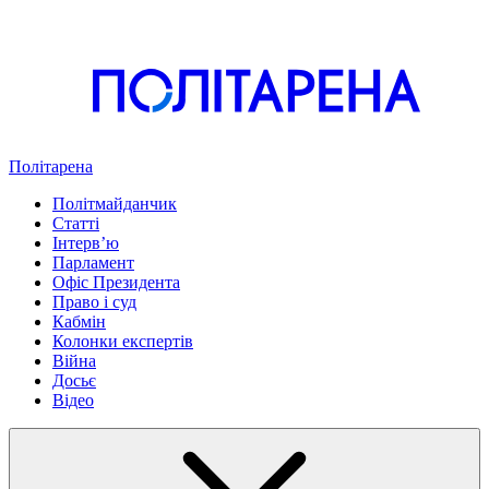
Політарена
Політмайданчик
Статті
Інтервʼю
Парламент
Офіс Президента
Право і суд
Кабмін
Колонки експертів
Війна
Досьє
Відео