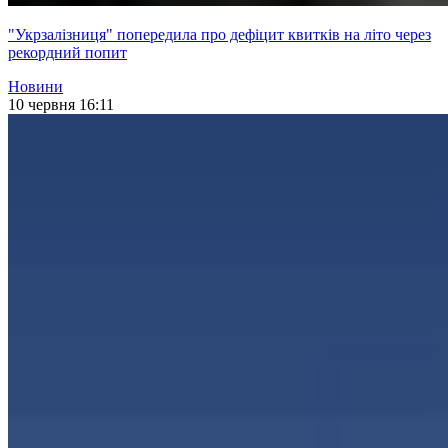
"Укрзалізниця" попередила про дефіцит квитків на літо через
рекордний попит
Новини
10 червня 16:11