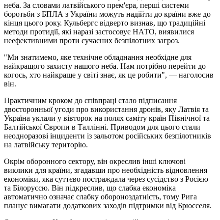
неба. За словами латвійського прем'єра, перші системи
боротьби з БПЛА з України можуть надійти до країни вже до
кінця цього року. Кульбергс відверто визнав, що традиційні
методи протидії, які наразі застосовує НАТО, виявилися
неефективними проти сучасних безпілотних загроз.
"Ми знатимемо, яке технічне обладнання необхідне для
найкращого захисту нашого неба. Нам потрібно перейти до
когось, хто найкраще у світі знає, як це робити", — наголосив
він.
Практичним кроком до співпраці стало підписання
двосторонньої угоди про використання дронів, яку Латвія та
Україна уклали у вівторок на полях саміту країн Північної та
Балтійської Європи в Таллінні. Приводом для цього стали
неодноразові інциденти із зальотом російських безпілотників
на латвійську територію.
Окрім оборонного сектору, він окреслив інші ключові
виклики для країни, згадавши про необхідність відновлення
економіки, яка суттєво постраждала через сусідство з Росією
та Білоруссю. Він підкреслив, що слабка економіка
автоматично означає слабку обороноздатність, тому Рига
планує вимагати додаткових заходів підтримки від Брюсселя.