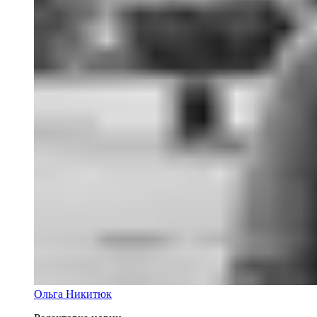
Ольга Никитюк