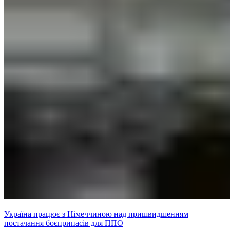
Україна працює з Німеччиною над пришвидшенням
постачання боєприпасів для ППО