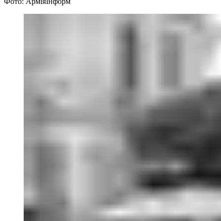
Фото: АрміяІнформ