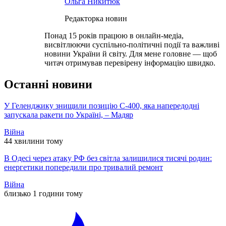
Ольга Никитюк
Редакторка новин
Понад 15 років працюю в онлайн-медіа,
висвітлюючи суспільно-політичні події та важливі
новини України й світу. Для мене головне — щоб
читач отримував перевірену інформацію швидко.
Останні новини
У Геленджику знищили позицію С-400, яка напередодні
запускала ракети по Україні, – Мадяр
Війна
44 хвилини тому
В Одесі через атаку РФ без світла залишилися тисячі родин:
енергетики попередили про тривалий ремонт
Війна
близько 1 години тому