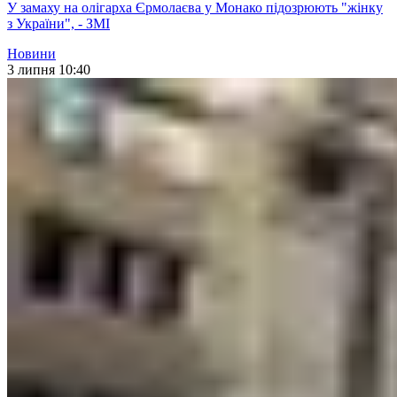
У замаху на олігарха Єрмолаєва у Монако підозрюють "жінку
з України", - ЗМІ
Новини
3 липня 10:40