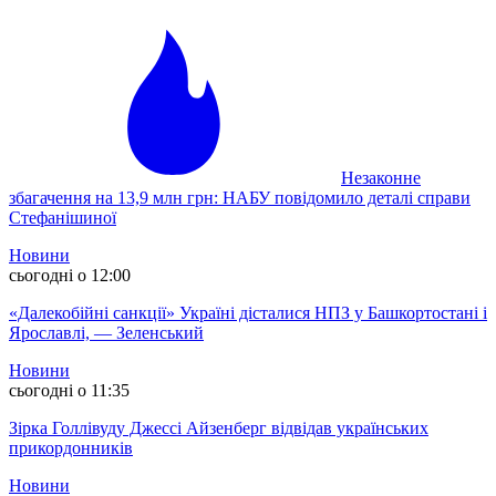
Незаконне
збагачення на 13,9 млн грн: НАБУ повідомило деталі справи
Стефанішиної
Новини
сьогодні о 12:00
«Далекобійні санкції» Україні дісталися НПЗ у Башкортостані і
Ярославлі, — Зеленський
Новини
сьогодні о 11:35
Зірка Голлівуду Джессі Айзенберг відвідав українських
прикордонників
Новини