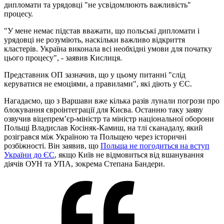
дипломати та урядовці "не усвідомлюють важливість"
процесу.
"У мене немає підстав вважати, що польські дипломати і
урядовці не розуміють, наскільки важливо відкриття
кластерів. Україна виконала всі необхідні умови для початку
цього процесу", - заявив Кислиця.
Представник ОП зазначив, що у цьому питанні "слід
керуватися не емоціями, а правилами", які діють у ЄС.
Нагадаємо, що з Варшави вже кілька разів лунали погрози про
блокування євроінтеграції для Києва. Останню таку заяву
озвучив віцепрем’єр-міністр та міністр національної оборони
Польщі Владислав Косіняк-Камиш, на тлі сканадалу, який
розігрався між Україною та Польщею через історичні
розбіжності. Він заявив, що
Польща не погодиться на вступ
України до ЄС
, якщо Київ не відмовиться від вшанування
діячів ОУН та УПА, зокрема Степана Бандери.