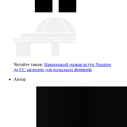
Читайте також:
Навроцький назвав вступ України
до ЄС загрозою для польських фермерів
Автор