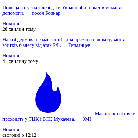
Польща готується передати Україні 50-й пакет військової
допомоги, — посол Боднар
Новини
28 хвилин тому
Наразі держава не має коштів для прямого відшкодування
збитків бізнесу від атак РФ, — Гетманцев
Новини
41 хвилину тому
Масштабні обшуки
проходять у ТЦК і ВЛК Мукачева, — ЗМІ
Новини
сьогодні о 12:12