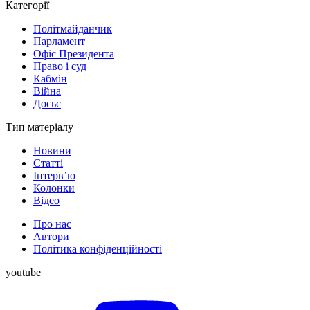
Категорії
Політмайданчик
Парламент
Офіс Президента
Право і суд
Кабмін
Війна
Досьє
Тип матеріалу
Новини
Статті
Інтерв’ю
Колонки
Відео
Про нас
Автори
Політика конфіденційності
youtube