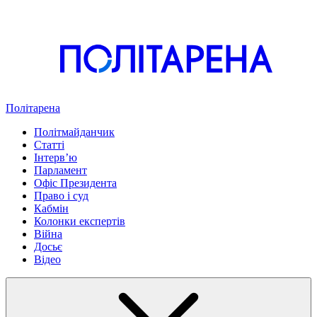
Політарена
Політмайданчик
Статті
Інтервʼю
Парламент
Офіс Президента
Право і суд
Кабмін
Колонки експертів
Війна
Досьє
Відео