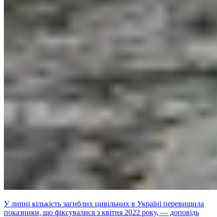
У липні кількість загиблих цивільних в Україні перевищила
показники, що фіксувалися з квітня 2022 року, — доповідь