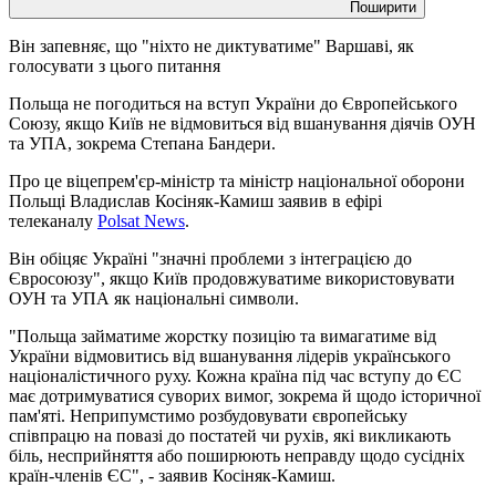
Поширити
Він запевняє, що "ніхто не диктуватиме" Варшаві, як
голосувати з цього питання
Польща не погодиться на вступ України до Європейського
Союзу, якщо Київ не відмовиться від вшанування діячів ОУН
та УПА, зокрема Степана Бандери.
Про це віцепрем'єр-міністр та міністр національної оборони
Польщі Владислав Косіняк-Камиш заявив в ефірі
телеканалу
Polsat News
.
Він обіцяє Україні "значні проблеми з інтеграцією до
Євросоюзу", якщо Київ продовжуватиме використовувати
ОУН та УПА як національні символи.
"Польща займатиме жорстку позицію та вимагатиме від
України відмовитись від вшанування лідерів українського
націоналістичного руху. Кожна країна під час вступу до ЄС
має дотримуватися суворих вимог, зокрема й щодо історичної
пам'яті. Неприпумстимо розбудовувати європейську
співпрацю на повазі до постатей чи рухів, які викликають
біль, несприйняття або поширюють неправду щодо сусідніх
країн-членів ЄС", - заявив Косіняк-Камиш.