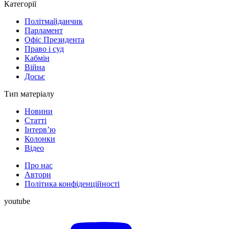
Категорії
Політмайданчик
Парламент
Офіс Президента
Право і суд
Кабмін
Війна
Досьє
Тип матеріалу
Новини
Статті
Інтерв’ю
Колонки
Відео
Про нас
Автори
Політика конфіденційності
youtube