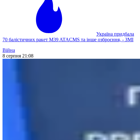
Україна придбала
70 балістичних ракет M39 ATACMS та інше озброєння, - ЗМІ
Війна
8 серпня 21:08