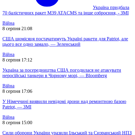
Україна придбала
70 балістичних ракет M39 ATACMS та інше озброєння, - ЗМІ
Війна
8 серпня 21:08
США щомісяця постачатимуть Україні ракети для Patriot, але
цього все одно замало, — Зеленський
Війна
8 серпня 17:12
Україна за посередництва США погодилася не атакувати
неросійські танкери в Чорному морі, — Bloomberg
Війна
8 серпня 17:06
У Німеччині виявили невідомі дрони над ремонтною базою
Patriot, — ЗМІ
Війна
8 серпня 15:00
Сили оборони України уразили Ільський та Сизранський НПЗ