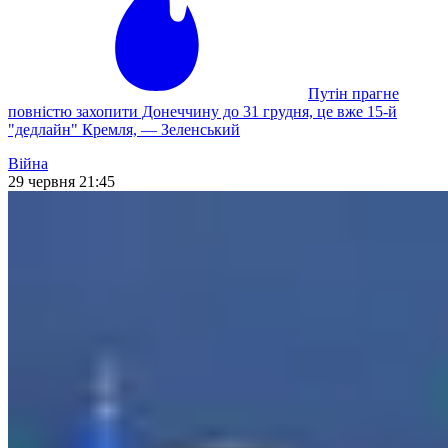
Путін прагне
повністю захопити Донеччину до 31 грудня, це вже 15-й
"дедлайн" Кремля, — Зеленський
Війна
29 червня 21:45