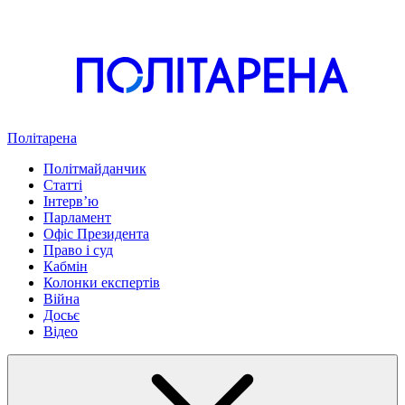
Політарена
Політмайданчик
Статті
Інтервʼю
Парламент
Офіс Президента
Право і суд
Кабмін
Колонки експертів
Війна
Досьє
Відео