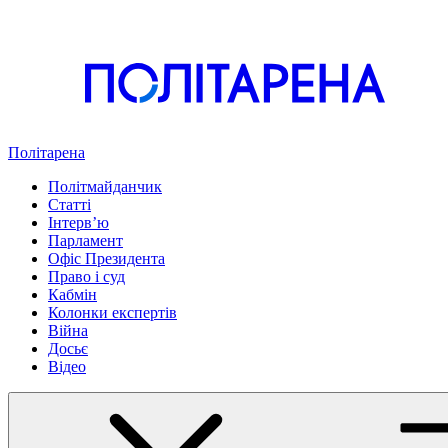
Політарена
Політмайданчик
Статті
Інтервʼю
Парламент
Офіс Президента
Право і суд
Кабмін
Колонки експертів
Війна
Досьє
Відео