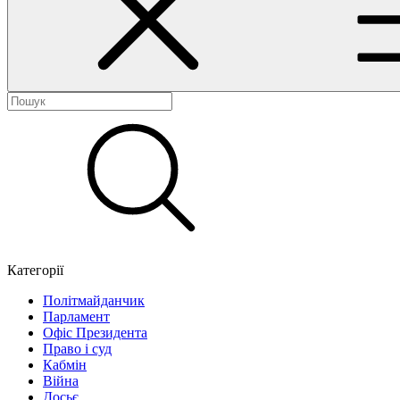
Категорії
Політмайданчик
Парламент
Офіс Президента
Право і суд
Кабмін
Війна
Досьє