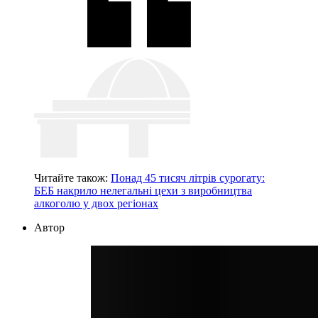
Читайте також:
Понад 45 тисяч літрів сурогату:
БЕБ накрило нелегальні цехи з виробництва
алкоголю у двох регіонах
Автор