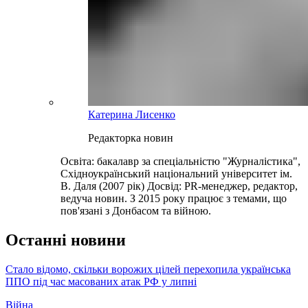
Катерина Лисенко
Редакторка новин
Освіта: бакалавр за спеціальністю "Журналістика",
Східноукраїнський національний університет ім.
В. Даля (2007 рік) Досвід: PR-менеджер, редактор,
ведуча новин. З 2015 року працює з темами, що
пов'язані з Донбасом та війною.
Останні новини
Стало відомо, скільки ворожих цілей перехопила українська
ППО під час масованих атак РФ у липні
Війна