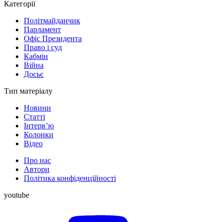
Категорії
Політмайданчик
Парламент
Офіс Президента
Право і суд
Кабмін
Війна
Досьє
Тип матеріалу
Новини
Статті
Інтерв’ю
Колонки
Відео
Про нас
Автори
Політика конфіденційності
youtube