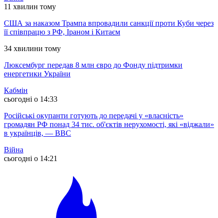
11 хвилин тому
США за наказом Трампа впровадили санкції проти Куби через
її співпрацю з РФ, Іраном і Китаєм
34 хвилини тому
Люксембург передав 8 млн євро до Фонду підтримки
енергетики України
Кабмін
сьогодні о 14:33
Російські окупанти готують до передачі у «власність»
громадян РФ понад 34 тис. об'єктів нерухомості, які «віджали»
в українців, — ВВС
Війна
сьогодні о 14:21