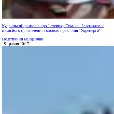
Кудрицький розповів про "істерику Єрмака і Зеленського"
після його призначення головою правління "Укренерго"
Політичний майданчик
19 травня 10:17