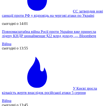
ЄС затвердив нові
санкції проти РФ у відповідь на чергові атаки по Україні
сьогодні о 14:01
Повномасштабна війна Росії проти України вже принесла
лідеру КНДР щонайменше $22 млрд доходу, — Bloomberg
Війна
сьогодні о 13:55
У Києві зросла
кількість жертв внаслідок російської атаки 5 серпня
Війна
сьогодні о 13:45