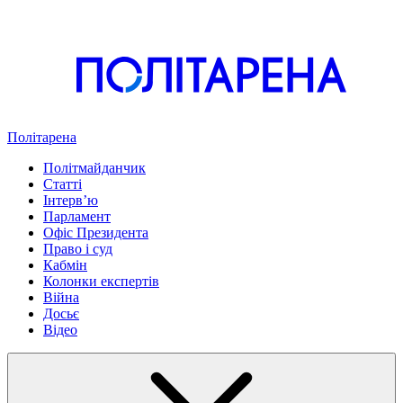
Політарена
Політмайданчик
Статті
Інтервʼю
Парламент
Офіс Президента
Право і суд
Кабмін
Колонки експертів
Війна
Досьє
Відео