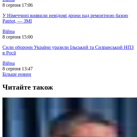
8 серпня 17:06
У Німеччині виявили невідомі дрони над ремонтною базою
Patriot, — ЗМІ
Війна
8 серпня 15:00
Сили оборони України уразили Ільський та Сизранський НПЗ
в Росії
Війна
8 серпня 13:47
Більше новин
Читайте також