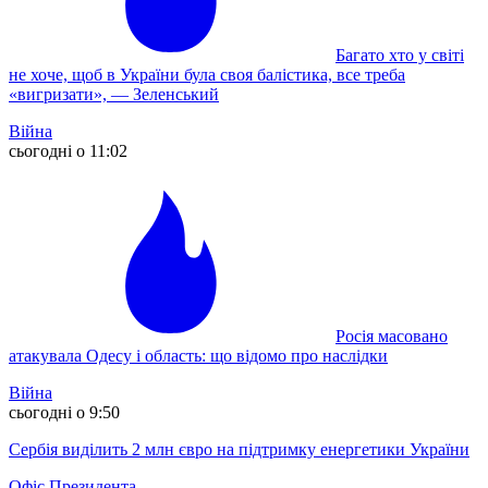
Багато хто у світі
не хоче, щоб в України була своя балістика, все треба
«вигризати», — Зеленський
Війна
сьогодні о 11:02
Росія масовано
атакувала Одесу і область: що відомо про наслідки
Війна
сьогодні о 9:50
Сербія виділить 2 млн євро на підтримку енергетики України
Офіс Президента