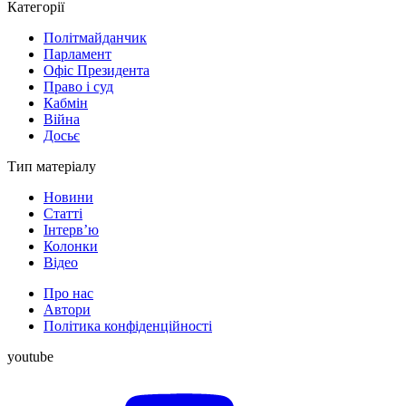
Категорії
Політмайданчик
Парламент
Офіс Президента
Право і суд
Кабмін
Війна
Досьє
Тип матеріалу
Новини
Статті
Інтерв’ю
Колонки
Відео
Про нас
Автори
Політика конфіденційності
youtube