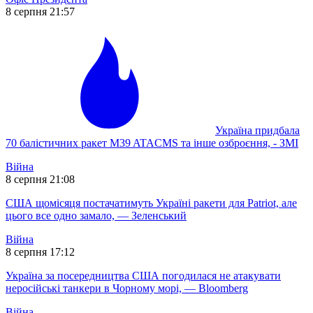
8 серпня 21:57
Україна придбала
70 балістичних ракет M39 ATACMS та інше озброєння, - ЗМІ
Війна
8 серпня 21:08
США щомісяця постачатимуть Україні ракети для Patriot, але
цього все одно замало, — Зеленський
Війна
8 серпня 17:12
Україна за посередництва США погодилася не атакувати
неросійські танкери в Чорному морі, — Bloomberg
Війна