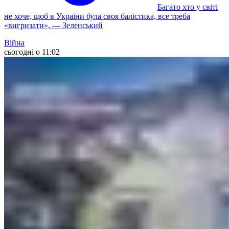
Багато хто у світі
не хоче, щоб в України була своя балістика, все треба
«вигризати», — Зеленський
Війна
сьогодні о 11:02