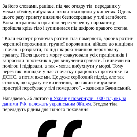
За його словами, раніше, під час огляду тіл, переданих у
межах обміну, вибухівки інколи знаходили у кишенях. Однак
цього разу гранату виявили безпосередньо у тілі загиблого.
Вона потрапила в організм через черевну порожнину,
пройшла крізь тіло і зупинилася під шкірою правого стегна.
“Коли експерт розпочав розтин тіла померлого, зробив розтин
черепної порожнини, грудної порожнини, дійшов до кінцівки
і почав її розрізати, то під шкірою знайшов нерозірвану
гранату. Після цього з моргу евакуювали усіх працівників і
запросили піротехніків для вилучення гранати. Її вивезли на
полігон і підірвали, а так - могла вибухнути у морзі. Тому
через такі випадки у нас спочатку працюють піротехніки та
ДСНС, а потім вже ми. Це дуже серйозний підхід, але так
сталося, що одразу не визначили, що такий вибуховий
пристрій перебуває у тілі померлого”, - зазначив Бачинський.
Нагадаємо, 26 лютого
в Україну повернули 1000 тіл, які, за
даними РФ, належать українським бійцям
. Згодом тіла
передадуть ріднім для гідного поховання.