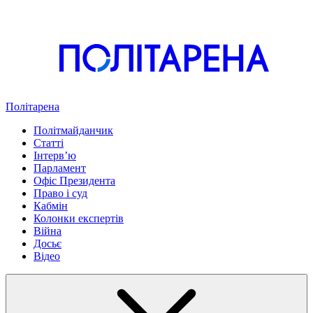
Політарена
Політмайданчик
Статті
Інтервʼю
Парламент
Офіс Президента
Право і суд
Кабмін
Колонки експертів
Війна
Досьє
Відео