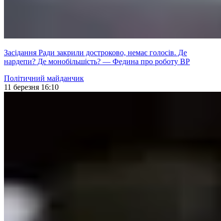
Засідання Ради закрили достроково, немає голосів. Де
нардепи? Де монобільшість? — Федина про роботу ВР
Політичний майданчик
11 березня 16:10